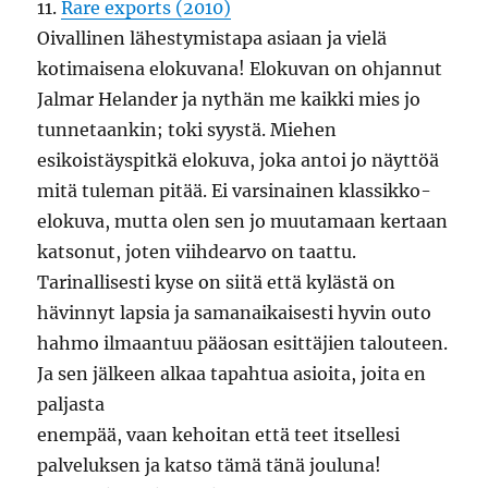
11.
Rare exports (2010)
Oivallinen lähestymistapa asiaan ja vielä
kotimaisena elokuvana! Elokuvan on ohjannut
Jalmar Helander ja nythän me kaikki mies jo
tunnetaankin; toki syystä. Miehen
esikoistäyspitkä elokuva, joka antoi jo näyttöä
mitä tuleman pitää. Ei varsinainen klassikko-
elokuva, mutta olen sen jo muutamaan kertaan
katsonut, joten viihdearvo on taattu.
Tarinallisesti kyse on siitä että kylästä on
hävinnyt lapsia ja samanaikaisesti hyvin outo
hahmo ilmaantuu pääosan esittäjien talouteen.
Ja sen jälkeen alkaa tapahtua asioita, joita en
paljasta
enempää, vaan kehoitan että teet itsellesi
palveluksen ja katso tämä tänä jouluna!