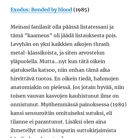
Exodus: Bonded by blood
(1985)
Meinasi fanilasit olla päässä listatessani ja
tämä ”kaameus” oli jäädä listauksesta pois.
Levyhän on yksi kaikkien aikojen thrash
metal-klassikoista, ja siten arvostelun
yläpuolella. Mutta…nyt kun tätä oikein
ajatuksella katsoo, niin onhan tämä aika
hirvittävä tuotos. En oikein tiedä, hahmojen
anatomiakin on pielessä. Jos jotain hyvää, niin
toisen vauvan kasvojen kauhistunut ilme on
onnistunut. Myöhemmässä painoksessa (1989)
kansi sensuroitiin omituiseksi sutuksi, eli
tilanne ei parantunut. Lisäksi olen aina
ihmetellyt mistä himputin suttukirjaimista