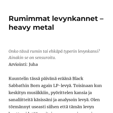
TOP10
–
katsannossa
Rumimmat levynkannet –
10
parasta
heavy metal
Joulu-
elokuvaa
Onko tässä rumin tai ehkäpä typerin levynkansi?
Ainakin se on sensuroitu.
Arviointi: Juha
Kuuntelin tässä päivänä eräänä Black
Sabbathin Born again LP-levyä. Toisinaan kun
keskityn musiikkiin, pyörittelen kansia ja
sanaliitteitä käsissäni ja analysoin levyä. Olen
törmännyt useasti siihen että tämän levyn