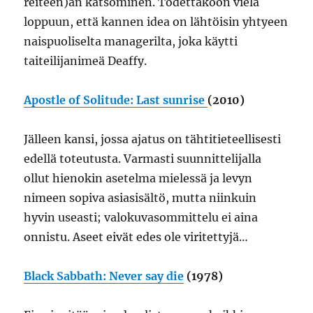
reiteen)an katsominen. Todettakoon vielä
loppuun, että kannen idea on lähtöisin yhtyeen
naispuoliselta managerilta, joka käytti
taiteilijanimeä Deaffy.
Apostle of Solitude: Last sunrise
(2010)
Jälleen kansi, jossa ajatus on tähtitieteellisesti
edellä toteutusta. Varmasti suunnittelijalla
ollut hienokin asetelma mielessä ja levyn
nimeen sopiva asiasisältö, mutta niinkuin
hyvin useasti; valokuvasommittelu ei aina
onnistu. Aseet eivät edes ole viritettyjä…
Black Sabbath: Never say die
(1978)