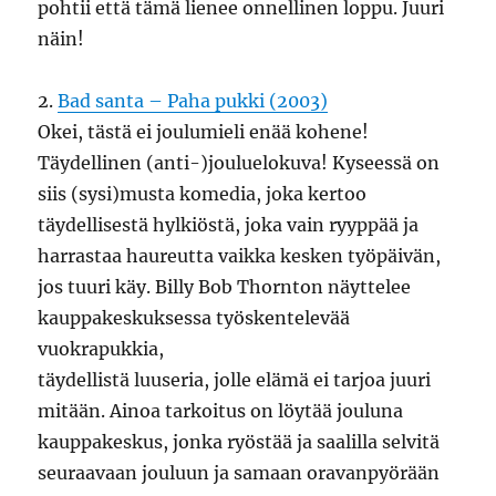
pohtii että tämä lienee onnellinen loppu. Juuri
näin!
2.
Bad santa – Paha pukki (2003)
Okei, tästä ei joulumieli enää kohene!
Täydellinen (anti-)jouluelokuva! Kyseessä on
siis (sysi)musta komedia, joka kertoo
täydellisestä hylkiöstä, joka vain ryyppää ja
harrastaa haureutta vaikka kesken työpäivän,
jos tuuri käy. Billy Bob Thornton näyttelee
kauppakeskuksessa työskentelevää
vuokrapukkia,
täydellistä luuseria, jolle elämä ei tarjoa juuri
mitään. Ainoa tarkoitus on löytää jouluna
kauppakeskus, jonka ryöstää ja saalilla selvitä
seuraavaan jouluun ja samaan oravanpyörään