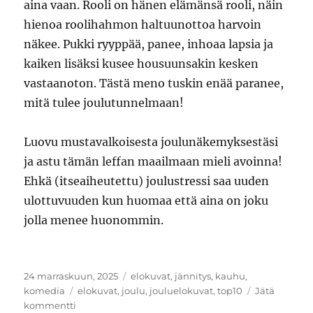
aina vaan. Rooli on hänen elämänsä rooli, näin
hienoa roolihahmon haltuunottoa harvoin
näkee. Pukki ryyppää, panee, inhoaa lapsia ja
kaiken lisäksi kusee housuunsakin kesken
vastaanoton. Tästä meno tuskin enää paranee,
mitä tulee joulutunnelmaan!
Luovu mustavalkoisesta joulunäkemyksestäsi
ja astu tämän leffan maailmaan mieli avoinna!
Ehkä (itseaiheutettu) joulustressi saa uuden
ulottuvuuden kun huomaa että aina on joku
jolla menee huonommin.
Julkaistu
Kategoriat
24 marraskuun, 2025
elokuvat
,
jännitys
,
kauhu
,
Avainsanat
komedia
elokuvat
,
joulu
,
jouluelokuvat
,
top10
Jätä
artikkeliin
kommentti