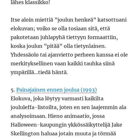
lähes klassikko!
Itse aloin miettiä ”joulun henkeä” katsottuani
elokuvan; voiko se olla tosiaan sitä, että
pakotetaan juhlapyhä tiettyyn formaattiin,
koska joulun ”pitää” olla tietynlainen.
Yhdessäolo tai ajanvietto perheen kanssa ei ole
merkityksellinen vaan kaikki tauhka siinä
ympärillä…tiedä häntä.
5.
Painajainen ennen joulua (1993)
Elokuva, joka löytyy varmasti kaikilta
joululeffa-listoilta, joten en sen laajemmin ala
analysoimaan. Hieno animaatio, jossa
Halloween-kaupungin ykkössäikyttelijä Jake
Skellington haluaa jotain muuta ja törmää