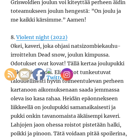
Griswoldien joulun voi kiteyttää perheen äidin
toteamukseen joulun hengestä: ”On joulu ja
me kaikki kärsimme.” Aamen!
8.
Violent night (2022)
Okei, kaveri, joka ohjasi natsizombiekauhu-
irroittelun Dead snow, joulun kimpussa.
Odotukset ovat kovat! Tällä kertaa joulupukki
leikkii die hardia. Eli roistot tunkeutuvat
taloudellisesti hyvin toimeentulevan perheen
kartanoon aikomuksenaan saada jemmassa
oleva iso kasa rahaa. Heidän epäonnekseen
liikkeellä on joulupukki samanaikaisesti ja
pukki onkin tavanomaista äkäisempi kaveri.
Lahjojen jaon ohessa roistot pistetään halki,
poikki ja pinoon. Tätä voidaan pitää spoilerina,