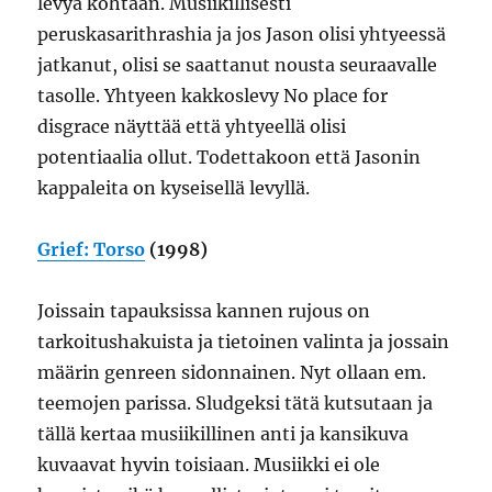
levyä kohtaan. Musiikillisesti
peruskasarithrashia ja jos Jason olisi yhtyeessä
jatkanut, olisi se saattanut nousta seuraavalle
tasolle. Yhtyeen kakkoslevy No place for
disgrace näyttää että yhtyeellä olisi
potentiaalia ollut. Todettakoon että Jasonin
kappaleita on kyseisellä levyllä.
Grief: Torso
(1998)
Joissain tapauksissa kannen rujous on
tarkoitushakuista ja tietoinen valinta ja jossain
määrin genreen sidonnainen. Nyt ollaan em.
teemojen parissa. Sludgeksi tätä kutsutaan ja
tällä kertaa musiikillinen anti ja kansikuva
kuvaavat hyvin toisiaan. Musiikki ei ole