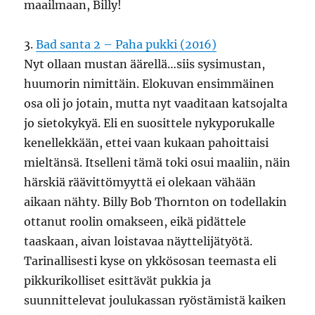
maailmaan, Billy!
3.
Bad santa 2 – Paha pukki (2016)
Nyt ollaan mustan äärellä…siis sysimustan,
huumorin nimittäin. Elokuvan ensimmäinen
osa oli jo jotain, mutta nyt vaaditaan katsojalta
jo sietokykyä. Eli en suosittele nykyporukalle
kenellekkään, ettei vaan kukaan pahoittaisi
mieltänsä. Itselleni tämä toki osui maaliin, näin
härskiä räävittömyyttä ei olekaan vähään
aikaan nähty. Billy Bob Thornton on todellakin
ottanut roolin omakseen, eikä pidättele
taaskaan, aivan loistavaa näyttelijätyötä.
Tarinallisesti kyse on ykkösosan teemasta eli
pikkurikolliset esittävät pukkia ja
suunnittelevat joulukassan ryöstämistä kaiken