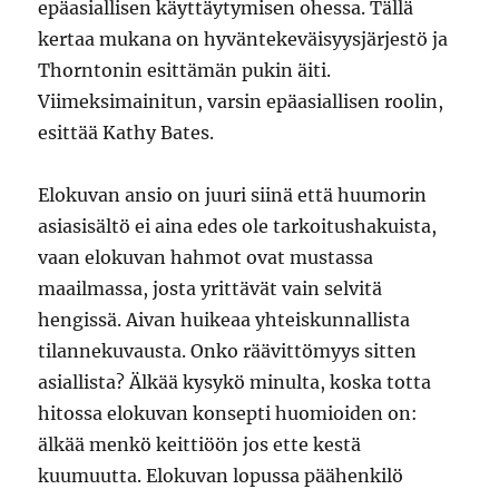
epäasiallisen käyttäytymisen ohessa. Tällä
kertaa mukana on hyväntekeväisyysjärjestö ja
Thorntonin esittämän pukin äiti.
Viimeksimainitun, varsin epäasiallisen roolin,
esittää Kathy Bates.
Elokuvan ansio on juuri siinä että huumorin
asiasisältö ei aina edes ole tarkoitushakuista,
vaan elokuvan hahmot ovat mustassa
maailmassa, josta yrittävät vain selvitä
hengissä. Aivan huikeaa yhteiskunnallista
tilannekuvausta. Onko räävittömyys sitten
asiallista? Älkää kysykö minulta, koska totta
hitossa elokuvan konsepti huomioiden on:
älkää menkö keittiöön jos ette kestä
kuumuutta. Elokuvan lopussa päähenkilö