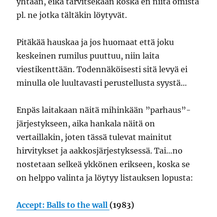
yhtään, eikä tarvitsekaan koska en niitä omista
pl. ne jotka tältäkin löytyvät.
Pitäkää hauskaa ja jos huomaat että joku
keskeinen rumilus puuttuu, niin laita
viestikenttään. Todennäköisesti sitä levyä ei
minulla ole luultavasti perustellusta syystä…
Enpäs laitakaan näitä mihinkään ”parhaus”-
järjestykseen, aika hankala näitä on
vertaillakin, joten tässä tulevat mainitut
hirvitykset ja aakkosjärjestyksessä. Tai…no
nostetaan selkeä ykkönen erikseen, koska se
on helppo valinta ja löytyy listauksen lopusta:
Accept: Balls to the wall
(1983)