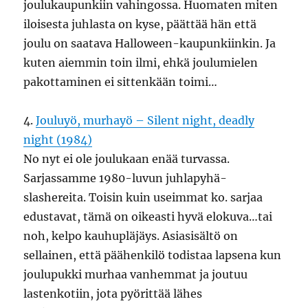
joulukaupunkiin vahingossa. Huomaten miten
iloisesta juhlasta on kyse, päättää hän että
joulu on saatava Halloween-kaupunkiinkin. Ja
kuten aiemmin toin ilmi, ehkä joulumielen
pakottaminen ei sittenkään toimi…
4.
Jouluyö, murhayö – Silent night, deadly
night (1984)
No nyt ei ole joulukaan enää turvassa.
Sarjassamme 1980-luvun juhlapyhä-
slashereita. Toisin kuin useimmat ko. sarjaa
edustavat, tämä on oikeasti hyvä elokuva…tai
noh, kelpo kauhupläjäys. Asiasisältö on
sellainen, että päähenkilö todistaa lapsena kun
joulupukki murhaa vanhemmat ja joutuu
lastenkotiin, jota pyörittää lähes