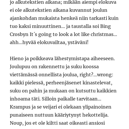
jo alkutekstien aikana; mikään aiempi elokuva
ei ole alkutekstien aikana kuvannut joulun
ajankohdan mukaista henkeä niin tarkasti kuin
tuo kaksi minuuttinen… ja taustalla soi Bing
Crosbyn It´s going to look a lot like christmas…
ahh…hyvää elokuvailtaa, ystäväni!
Hieno ja poikkeava lähestymistapa aiheeseen.
Joulupuu on rakennettu ja suku koossa
viettämässä onnellista joulua, right?…wrong:
kaikki pielessä, perheenjäsenet kinastelevat,
suku on pahin ja mukaan on kutsuttu kaikkien
inhoama täti. Silloin paikalle tarvitaan…
Krampus ja se veijari ei olekaan ylipainoinen
punaiseen nuttuun kääriytynyt hekottelija.
Noup, jos et ole kiltti saat oikeasti ansiosi