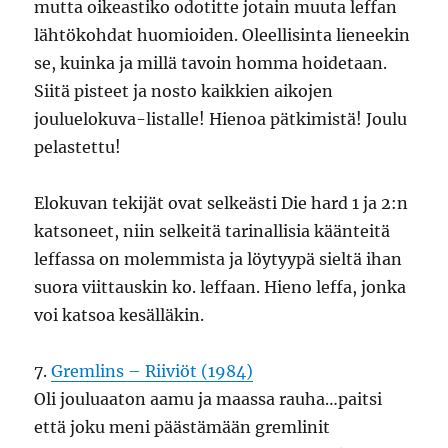
mutta oikeastiko odotitte jotain muuta leffan
lähtökohdat huomioiden. Oleellisinta lieneekin
se, kuinka ja millä tavoin homma hoidetaan.
Siitä pisteet ja nosto kaikkien aikojen
jouluelokuva-listalle! Hienoa pätkimistä! Joulu
pelastettu!
Elokuvan tekijät ovat selkeästi Die hard 1 ja 2:n
katsoneet, niin selkeitä tarinallisia käänteitä
leffassa on molemmista ja löytyypä sieltä ihan
suora viittauskin ko. leffaan. Hieno leffa, jonka
voi katsoa kesälläkin.
7.
Gremlins – Riiviöt (1984)
Oli jouluaaton aamu ja maassa rauha…paitsi
että joku meni päästämään gremlinit