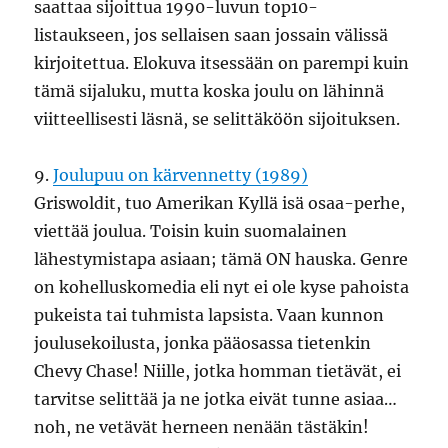
saattaa sijoittua 1990-luvun top10-
listaukseen, jos sellaisen saan jossain välissä
kirjoitettua. Elokuva itsessään on parempi kuin
tämä sijaluku, mutta koska joulu on lähinnä
viitteellisesti läsnä, se selittäköön sijoituksen.
9.
Joulupuu on kärvennetty (1989)
Griswoldit, tuo Amerikan Kyllä isä osaa-perhe,
viettää joulua. Toisin kuin suomalainen
lähestymistapa asiaan; tämä ON hauska. Genre
on kohelluskomedia eli nyt ei ole kyse pahoista
pukeista tai tuhmista lapsista. Vaan kunnon
joulusekoilusta, jonka pääosassa tietenkin
Chevy Chase! Niille, jotka homman tietävät, ei
tarvitse selittää ja ne jotka eivät tunne asiaa…
noh, ne vetävät herneen nenään tästäkin!