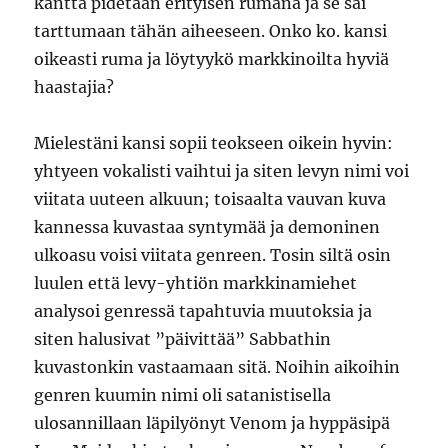
kantta pidetään erityisen rumana ja se sai
tarttumaan tähän aiheeseen. Onko ko. kansi
oikeasti ruma ja löytyykö markkinoilta hyviä
haastajia?
Mielestäni kansi sopii teokseen oikein hyvin:
yhtyeen vokalisti vaihtui ja siten levyn nimi voi
viitata uuteen alkuun; toisaalta vauvan kuva
kannessa kuvastaa syntymää ja demoninen
ulkoasu voisi viitata genreen. Tosin siltä osin
luulen että levy-yhtiön markkinamiehet
analysoi genressä tapahtuvia muutoksia ja
siten halusivat ”päivittää” Sabbathin
kuvastonkin vastaamaan sitä. Noihin aikoihin
genren kuumin nimi oli satanistisella
ulosannillaan läpilyönyt Venom ja hyppäsipä