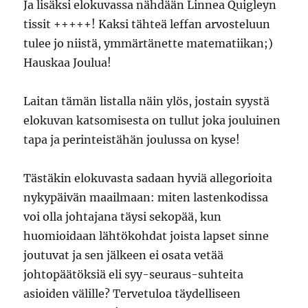
Ja lisäksi elokuvassa nähdään Linnea Quigleyn
tissit +++++! Kaksi tähteä leffan arvosteluun
tulee jo niistä, ymmärtänette matematiikan;)
Hauskaa Joulua!
Laitan tämän listalla näin ylös, jostain syystä
elokuvan katsomisesta on tullut joka jouluinen
tapa ja perinteistähän joulussa on kyse!
Tästäkin elokuvasta sadaan hyviä allegorioita
nykypäivän maailmaan: miten lastenkodissa
voi olla johtajana täysi sekopää, kun
huomioidaan lähtökohdat joista lapset sinne
joutuvat ja sen jälkeen ei osata vetää
johtopäätöksiä eli syy-seuraus-suhteita
asioiden välille? Tervetuloa täydelliseen