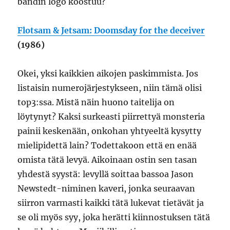
bändin logo koostuu?
Flotsam & Jetsam: Doomsday for the deceiver
(1986)
Okei, yksi kaikkien aikojen paskimmista. Jos
listaisin numerojärjestykseen, niin tämä olisi
top3:ssa. Mistä näin huono taitelija on
löytynyt? Kaksi surkeasti piirrettyä monsteria
painii keskenään, onkohan yhtyeeltä kysytty
mielipidettä lain? Todettakoon että en enää
omista tätä levyä. Aikoinaan ostin sen tasan
yhdestä syystä: levyllä soittaa bassoa Jason
Newstedt-niminen kaveri, jonka seuraavan
siirron varmasti kaikki tätä lukevat tietävät ja
se oli myös syy, joka herätti kiinnostuksen tätä