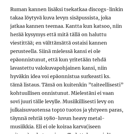
Ruman kannen lisäksi tsekatkaa discogs-linkin
takaa löytyvä kuva levyn sisäpussista, joka
jatkaa kannen teemaa. Kantta kun katsoo, niin
herää kysymys että mitä tällä on haluttu
viestittää; en välttämättä ostaisi kannen
perusteella. Siinä mielessä kansi ei ole
epäonnistunut, että kun yritetään tehdä
lavastettu valokuvapohjainen kansi, niin
hyväkin idea voi epäonnistua surkeasti ks.
tämä listaus. Tämä on kuitenkin ”taiteellisesti”
kohtuullisen onnistunut. Mielestäni ei vaan
sovi juuri tälle levylle. Musiikillisesti levy on
julkaisuvuotensa top10 tuotos ja yhtyeen paras,
täynnä rehtiä 1980-luvun heavy metal-
musiikkia. Eli ei ole koiraa karva(iseen