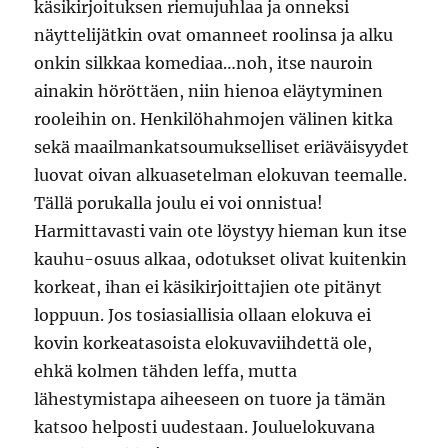
käsikirjoituksen riemujuhlaa ja onneksi
näyttelijätkin ovat omanneet roolinsa ja alku
onkin silkkaa komediaa…noh, itse nauroin
ainakin höröttäen, niin hienoa eläytyminen
rooleihin on. Henkilöhahmojen välinen kitka
sekä maailmankatsoumukselliset eriäväisyydet
luovat oivan alkuasetelman elokuvan teemalle.
Tällä porukalla joulu ei voi onnistua!
Harmittavasti vain ote löystyy hieman kun itse
kauhu-osuus alkaa, odotukset olivat kuitenkin
korkeat, ihan ei käsikirjoittajien ote pitänyt
loppuun. Jos tosiasiallisia ollaan elokuva ei
kovin korkeatasoista elokuvaviihdettä ole,
ehkä kolmen tähden leffa, mutta
lähestymistapa aiheeseen on tuore ja tämän
katsoo helposti uudestaan. Jouluelokuvana