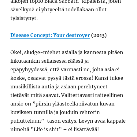
aikojen top10 Black Sabbath-kipaleista, joten
sävelkynä ei yhtyeeltä todellakaan ollut
tylsistynyt.
Disease Concept: Your destroyer
(2013)
Okei, sludge-miehet asialla ja kannesta pitäen
liikutaankin sellaisessa räässä ja
epäpyhyydessä, että varmasti ne, joita asia ei
koske, osaavat pysyä tästä erossa! Kansi tukee
musiikillista antia ja asiaan perehtyneet
tietävät mitä saavat. Valitettavasti taiteellinen
ansio on ”piirsin yläasteella riivatun kuvan
kuviksen tunnilla ja jouduin rehtorin
puhutteluun”-tason esitys. Levyn avaa kappale
nimeltä ”Life is shit” – ei lisättävää!