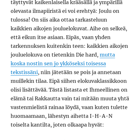
täyttyvät kaikenlaisella krääsällä ja ympärillä
olevasta ilmapiiristä ei voi erehtyä: Joulu on
tulossa! On siis aika ottaa tarkasteluun
kaikkien aikojen jouluelokuvat. Aihe on selkeä,
että eikun itse asiaan. Eipäs, vaan yhden
tarkennuksen kuitenkin teen: kaikkien aikojen
jouluelokuva on tietenkin Die hard,
mutta
koska nostin sen jo ykköseksi toisessa
tekstissäni
, niin jätetään se pois ja annetaan
muillekin tilaa. Eipä siihen elokuvaklassikkoon
olisi lisättävää. Tästä listasta et Ihmeellinen on
elämä tai Rakkautta vain tai mitään muuta yhtä
vastenmielistä rainaa löydä, vaan kuten tulette
huomaamaan, lähestyn aihetta I-H-A-N
toiselta kantilta, joten olkaapa hyvät: