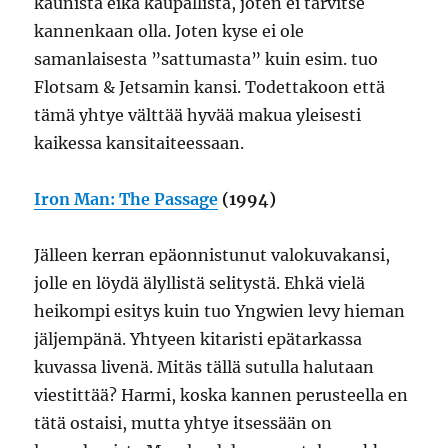
kaunista eikä kaupallista, joten ei tarvitse
kannenkaan olla. Joten kyse ei ole
samanlaisesta ”sattumasta” kuin esim. tuo
Flotsam & Jetsamin kansi. Todettakoon että
tämä yhtye välttää hyvää makua yleisesti
kaikessa kansitaiteessaan.
Iron Man: The Passage
(1994)
Jälleen kerran epäonnistunut valokuvakansi,
jolle en löydä älyllistä selitystä. Ehkä vielä
heikompi esitys kuin tuo Yngwien levy hieman
jäljempänä. Yhtyeen kitaristi epätarkassa
kuvassa livenä. Mitäs tällä sutulla halutaan
viestittää? Harmi, koska kannen perusteella en
tätä ostaisi, mutta yhtye itsessään on