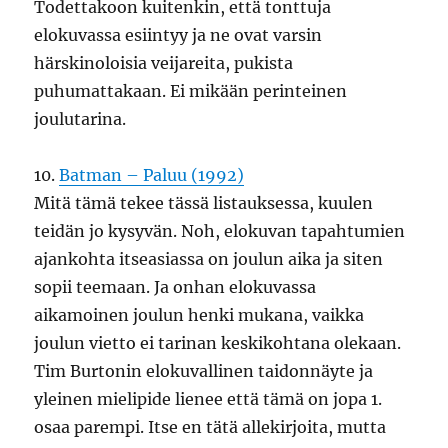
Todettakoon kuitenkin, että tonttuja
elokuvassa esiintyy ja ne ovat varsin
härskinoloisia veijareita, pukista
puhumattakaan. Ei mikään perinteinen
joulutarina.
10.
Batman – Paluu (1992)
Mitä tämä tekee tässä listauksessa, kuulen
teidän jo kysyvän. Noh, elokuvan tapahtumien
ajankohta itseasiassa on joulun aika ja siten
sopii teemaan. Ja onhan elokuvassa
aikamoinen joulun henki mukana, vaikka
joulun vietto ei tarinan keskikohtana olekaan.
Tim Burtonin elokuvallinen taidonnäyte ja
yleinen mielipide lienee että tämä on jopa 1.
osaa parempi. Itse en tätä allekirjoita, mutta