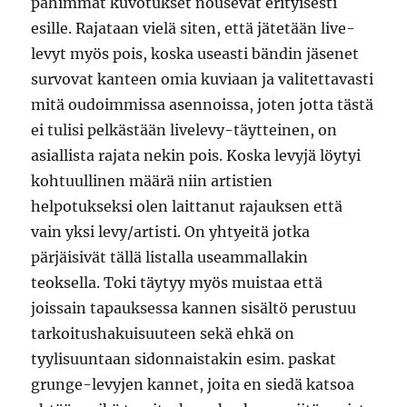
pahimmat kuvotukset nousevat erityisesti
esille. Rajataan vielä siten, että jätetään live-
levyt myös pois, koska useasti bändin jäsenet
survovat kanteen omia kuviaan ja valitettavasti
mitä oudoimmissa asennoissa, joten jotta tästä
ei tulisi pelkästään livelevy-täytteinen, on
asiallista rajata nekin pois. Koska levyjä löytyi
kohtuullinen määrä niin artistien
helpotukseksi olen laittanut rajauksen että
vain yksi levy/artisti. On yhtyeitä jotka
pärjäisivät tällä listalla useammallakin
teoksella. Toki täytyy myös muistaa että
joissain tapauksessa kannen sisältö perustuu
tarkoitushakuisuuteen sekä ehkä on
tyylisuuntaan sidonnaistakin esim. paskat
grunge-levyjen kannet, joita en siedä katsoa