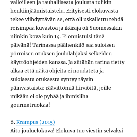
valloilleen ja rauhallisesta joulusta tulikin
henkiinjäämistaistelu. Erityisesti elokuvasta
tekee viihdyttävän se, että oli uskallettu tehdä
roisimpaa kuvastoa ja ikäraja oli Suomessakin
niinkin kova kuin 14. Ei onnistuisi tänä
päivänä! Tarinassa päähenkilö saa suloisen
pörröisen otuksen joululahjaksi selkeiden
käyttöohjeiden kanssa. Ja siitähän tarina tietty
alkaa että näitä ohjeita ei noudateta ja
suloisesta otuksesta syntyy täysin
päinvastaista: räävittömiä hirviöitä, joille
mikään ei ole pyhää ja ihmisliha
gourmetruokaa!
6.
Krampus (2015)
Aito jouluelokuva! Elokuva tuo viestin selväksi