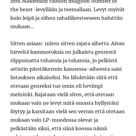
Iron Maidenkin tuohon imagoon Number of
the beast-levyllään ja teemallaan. Levyt myivät
kuin leipä ja siihen rahaliikenteeseen haluttiin
mukaan…
Sitten asiaan: miten sitten rajata aihetta. Aivan
hirveitä kammotuksia on julkaistu genrestä
riippumatta tuhansia ja tuhansia, jo pelkistä
artistin pärstäkerroin kannessa-aiheesta saisi
listauksen aikaiseksi. No lähdetään siitä että
otetaan genreksi tuo omin eli hevimpi
meininki. Rajataan vielä siten, että otetaan
mukaan vain ne levyt mitä omasta hyllystäni
löytyy ja karsitaan vielä sen verran että otetaan
mukaan vain LP-muodossa olevat ja
pelkästään siksi, että siinä koossa nämä