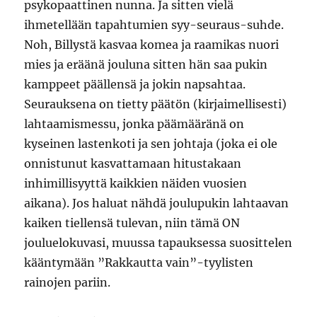
psykopaattinen nunna. Ja sitten vielä
ihmetellään tapahtumien syy-seuraus-suhde.
Noh, Billystä kasvaa komea ja raamikas nuori
mies ja eräänä jouluna sitten hän saa pukin
kamppeet päällensä ja jokin napsahtaa.
Seurauksena on tietty päätön (kirjaimellisesti)
lahtaamismessu, jonka päämääränä on
kyseinen lastenkoti ja sen johtaja (joka ei ole
onnistunut kasvattamaan hitustakaan
inhimillisyyttä kaikkien näiden vuosien
aikana). Jos haluat nähdä joulupukin lahtaavan
kaiken tiellensä tulevan, niin tämä ON
jouluelokuvasi, muussa tapauksessa suosittelen
kääntymään ”Rakkautta vain”-tyylisten
rainojen pariin.