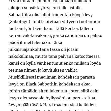
Ei voi mitään, joudun listaamaan kaikkien
aikojen suosikkiyhtyeeni tälle listalle.
Sabbathilta olisi ollut toinenkin käypä levy
(Sabotage), mutta otetaan yhtyeen tuotannon
luotaantyöntävin kansi tällä kertaa. Jälleen
kerran valokuvakansi, jonka sanomaa on pakko
jäädä ihmettelemään. Ehkä
julkaisuajankohtana tässä oli jotain
näkökulmaa, mutta tänä päivänä katsottaessa
kansi on kyllä vanhentunut enkä millään löydä
teemaa nimen ja kuvituksen väliltä.
Musiikillisesti maailman kahdeksan parasta
levyä on Black Sabbathin kahdeksan ekaa,
joihin tämäkin siten lukeutuu, joten siltä osin
levyn olemassaolo hyllyssäni on perusteltua.
Levyn päättävä A Hard road on yksi kaikkien