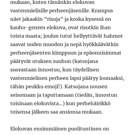
mukaan, kuten tämänkin elokuvan
vastenmielisille perheenjäsenille. Krampus
näet jakaakin ”risuja” ja koska kysessä on
kauhu-genren elokuva, ovat risutkin ihan
toista maata; joulun tutut hellyyttävät hahmot
saavat uuden muodon ja nepä hyökkäävätkin
perheenjäsenten kimppuun ja epäonnisimmat
päätyvät otuksen suuhun (katsojana
suorastaan innostuu, kun täydellisen
vastenmielinen perheen lapsi päätyy lounaaksi,
tähän peukku emoji!). Katsojana nousen
seisomaan ja taputtamaan (tiedän, innostun
toisinaan elokuvista…) kun perhehäirikkö
toisensa jälkeen saa ansionsa mukaan.
Elokuvan ensimmäinen puolituntinen on