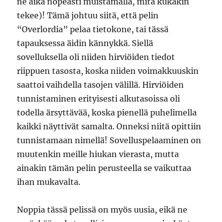
ne aika nopeasti muistamalla, mitä kukakin
tekee)! Tämä johtuu siitä, että pelin
“Overlordia” pelaa tietokone, tai tässä
tapauksessa äidin kännykkä. Siellä
sovelluksella oli niiden hirviöiden tiedot
riippuen tasosta, koska niiden voimakkuuskin
saattoi vaihdella tasojen välillä. Hirviöiden
tunnistaminen erityisesti alkutasoissa oli
todella ärsyttävää, koska pienellä puhelimella
kaikki näyttivät samalta. Onneksi niitä opittiin
tunnistamaan nimellä! Sovelluspelaaminen on
muutenkin meille hiukan vierasta, mutta
ainakin tämän pelin perusteella se vaikuttaa
ihan mukavalta.
Noppia tässä pelissä on myös uusia, eikä ne