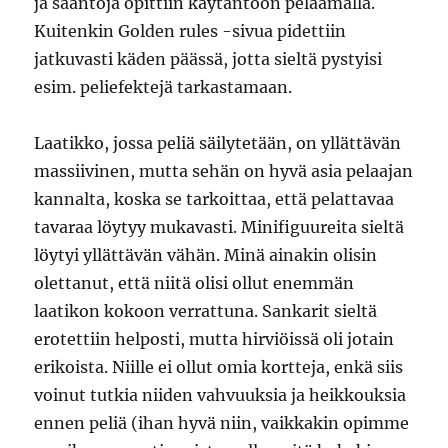
ja sääntöjä opittiin käytäntöön pelaamalla.
Kuitenkin Golden rules -sivua pidettiin
jatkuvasti käden päässä, jotta sieltä pystyisi
esim. peliefektejä tarkastamaan.
Laatikko, jossa peliä säilytetään, on yllättävän
massiivinen, mutta sehän on hyvä asia pelaajan
kannalta, koska se tarkoittaa, että pelattavaa
tavaraa löytyy mukavasti. Minifiguureita sieltä
löytyi yllättävän vähän. Minä ainakin olisin
olettanut, että niitä olisi ollut enemmän
laatikon kokoon verrattuna. Sankarit sieltä
erotettiin helposti, mutta hirviöissä oli jotain
erikoista. Niille ei ollut omia kortteja, enkä siis
voinut tutkia niiden vahvuuksia ja heikkouksia
ennen peliä (ihan hyvä niin, vaikkakin opimme