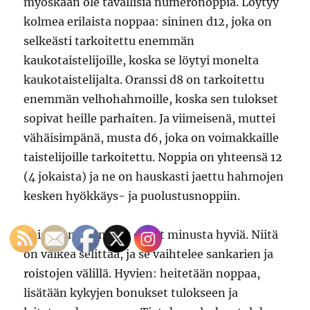
myöskään ole tavallisia numeronoppia. Löytyy
kolmea erilaista noppaa: sininen d12, joka on
selkeästi tarkoitettu enemmän
kaukotaistelijoille, koska se löytyi monelta
kaukotaistelijalta. Oranssi d8 on tarkoitettu
enemmän velhohahmoille, koska sen tulokset
sopivat heille parhaiten. Ja viimeisenä, muttei
vähäisimpänä, musta d6, joka on voimakkaille
taistelijoille tarkoitettu. Noppia on yhteensä 12
(4 jokaista) ja ne on hauskasti jaettu hahmojen
kesken hyökkäys- ja puolustusnoppiin.
Taistelumekaniikat olivat minusta hyviä. Niitä
on vaikea selittää, ja se vaihtelee sankarien ja
roistojen välillä. Hyvien: heitetään noppaa,
lisätään kykyjen bonukset tulokseen ja