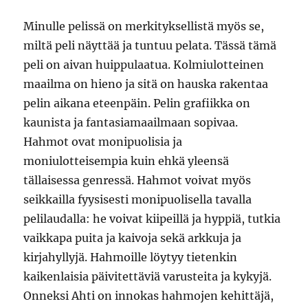
Minulle pelissä on merkityksellistä myös se,
miltä peli näyttää ja tuntuu pelata. Tässä tämä
peli on aivan huippulaatua. Kolmiulotteinen
maailma on hieno ja sitä on hauska rakentaa
pelin aikana eteenpäin. Pelin grafiikka on
kaunista ja fantasiamaailmaan sopivaa.
Hahmot ovat monipuolisia ja
moniulotteisempia kuin ehkä yleensä
tällaisessa genressä. Hahmot voivat myös
seikkailla fyysisesti monipuolisella tavalla
pelilaudalla: he voivat kiipeillä ja hyppiä, tutkia
vaikkapa puita ja kaivoja sekä arkkuja ja
kirjahyllyjä. Hahmoille löytyy tietenkin
kaikenlaisia päivitettäviä varusteita ja kykyjä.
Onneksi Ahti on innokas hahmojen kehittäjä,