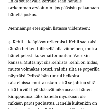
Ehkä seuraavalla kerralla saan hänelle
tarkemman arvioinnin, jos pääsisin pelaamaan
hänellä joskus.
Mennäänpä eteenpäin listassa viidenteen:
5. Kehli – kääpiösoturikemisti. Kehli saattaisi
tämän hetken fiiliksellä olla viimeinen, mutta
hänet pelasti kokemattomuuteni Vaerixin
kanssa. Mutta nyt siis Kehlistä. Kehli on hidas,
mutta voimakas soturi. Tai siis siltä se paperilla
näyttäisi. Pelissä hän tuntui heikolta
taisteluissa, mutta uskon, että se johtuu siitä,
että hirviöt hyökkäsivät aika useasti hänen
kimppuunsa. Eikä hänellä myöskään ole
mikään paras puolustus. Hänellä kuitenkin on