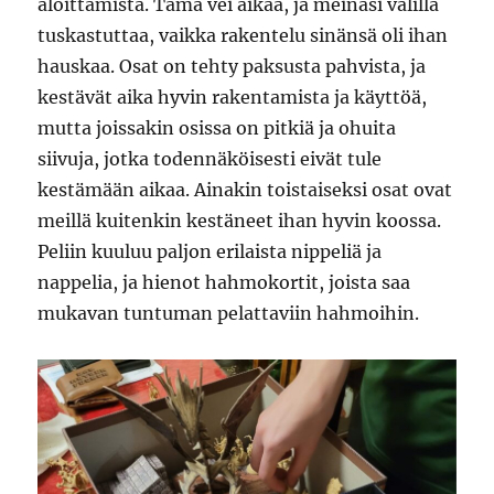
aloittamista. Tämä vei aikaa, ja meinasi välillä
tuskastuttaa, vaikka rakentelu sinänsä oli ihan
hauskaa. Osat on tehty paksusta pahvista, ja
kestävät aika hyvin rakentamista ja käyttöä,
mutta joissakin osissa on pitkiä ja ohuita
siivuja, jotka todennäköisesti eivät tule
kestämään aikaa. Ainakin toistaiseksi osat ovat
meillä kuitenkin kestäneet ihan hyvin koossa.
Peliin kuuluu paljon erilaista nippeliä ja
nappelia, ja hienot hahmokortit, joista saa
mukavan tuntuman pelattaviin hahmoihin.