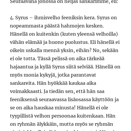
Seuraavana jonossa on neljäs sankarimme, eli:
4. Syrus – ihmisvelho feeniksin kera. Syrus on
nopeammasta päästä hahmojen kesken.
Hänellä on kuitenkin (kuten yleensä velhoilla)
vähän elämää ja huono puolustus. Eli hänellä ei
oikein uskalla mennä yksin, eihän? No, sekään
ei ole totta. Tässä pelissä on aika tärkeää
hajaantua ja kyllä Syrus siitä selviää. Hänellä on
myös monia kykyjä, jotka parantavat
sankareita. Hän hyökkää kaukaa aika
voimakkaasti. Ja tiedän sen, että hän saa
feeniksensä seuraavassa lisäosassa käyttöön ja
se on aika hauskaa minusta! Hänellä ei ole
tyypillistä velhon persoonaa kuitenkaan. Hän
on ryhmän älykkäin, mutta myös se ryhmän