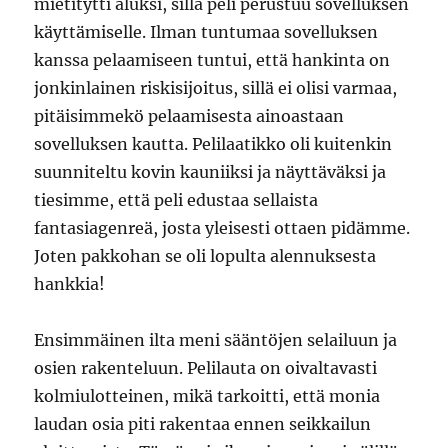
mietitytti aluksi, sillä peli perustuu sovelluksen
käyttämiselle. Ilman tuntumaa sovelluksen
kanssa pelaamiseen tuntui, että hankinta on
jonkinlainen riskisijoitus, sillä ei olisi varmaa,
pitäisimmekö pelaamisesta ainoastaan
sovelluksen kautta. Pelilaatikko oli kuitenkin
suunniteltu kovin kauniiksi ja näyttäväksi ja
tiesimme, että peli edustaa sellaista
fantasiagenreä, josta yleisesti ottaen pidämme.
Joten pakkohan se oli lopulta alennuksesta
hankkia!
Ensimmäinen ilta meni sääntöjen selailuun ja
osien rakenteluun. Pelilauta on oivaltavasti
kolmiulotteinen, mikä tarkoitti, että monia
laudan osia piti rakentaa ennen seikkailun