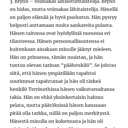
3. Brynn – voimakas lähisoturitaistelija. Brynn
on hidas, mutta voimakas lähitaistelija. Hänellä
on paljon elämää ja hyvä puolustus. Hän pystyy
helposti auttamaan muita sankareita pulasta.
Hänen taitonsa ovat hyödyllisiä monessa eri
tilanteessa. Hänen persoonallisuutensa ei
kuitenkaan ainakaan minulle jäänyt mieleen.
Hän on prinsessa, tämän muistan, ja hän
tuntuu olevan tarinan “päähenkilö”. Se johtuu
siitä, että hänen ympärillään tapahtui
suurimmat tapahtumat ja hän oli tärkeä
henkilö Terrinothissa hänen vaikutusvaltansa
takia. Hän on ehkä yksinkertaisin hahmo
pelata, mutta päätöksissä hänen kanssaan
pitää olla tarkka, niillä on paljon merkitystä.
Hänestä minulla on kokemusta ja hän oli