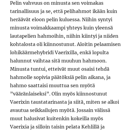
Pelin vahvuus on minusta sen voimakas
tarinallisuus ja se, että pelihahmot ikään kuin
heräävät eloon pelin kuluessa. Niihin syntyi
minusta voimakkaampi yhteys kuin yleensä
lautapelien hahmoihin, niihin kiintyi ja niiden
kohtalosta oli kiinnostunut. Aloitin pelaamisen
lohikäärmehybridi Vaerixilla, enkä lopulta
halunnut vaihtaa sitä muuhun hahmoon.
Minusta tuntui, etteivät muut osaisi tehdä
hahmolle sopivia päätöksiä pelin aikana, ja
hahmo saattaisi muuttua sen myötä
”vääränlaiseksi”. Olin myös kiinnostunut
Vaerixin taustatarinasta ja siitä, miten se alkoi
avautua seikkailujen myötä. Jossain välissä
muut halusivat kuitenkin kokeilla myös
Vaerixia ja silloin taisin pelata Kehlillä ja