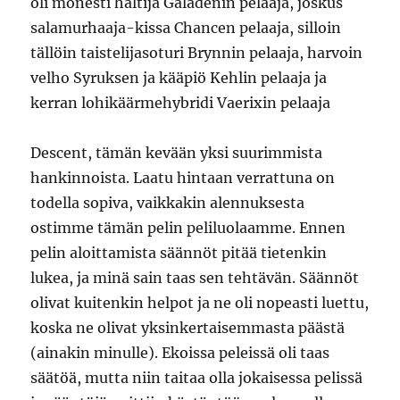
oli monesti haltija Galadenin pelaaja, joskus
salamurhaaja-kissa Chancen pelaaja, silloin
tällöin taistelijasoturi Brynnin pelaaja, harvoin
velho Syruksen ja kääpiö Kehlin pelaaja ja
kerran lohikäärmehybridi Vaerixin pelaaja
Descent, tämän kevään yksi suurimmista
hankinnoista. Laatu hintaan verrattuna on
todella sopiva, vaikkakin alennuksesta
ostimme tämän pelin peliluolaamme. Ennen
pelin aloittamista säännöt pitää tietenkin
lukea, ja minä sain taas sen tehtävän. Säännöt
olivat kuitenkin helpot ja ne oli nopeasti luettu,
koska ne olivat yksinkertaisemmasta päästä
(ainakin minulle). Ekoissa peleissä oli taas
säätöä, mutta niin taitaa olla jokaisessa pelissä