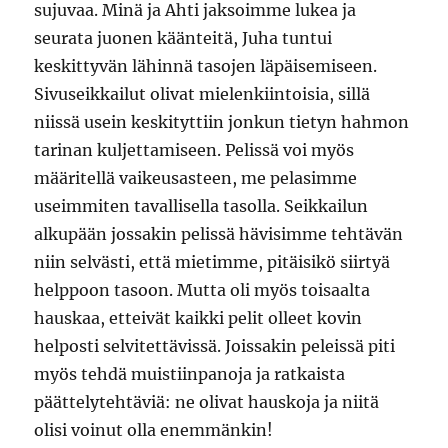
sujuvaa. Minä ja Ahti jaksoimme lukea ja
seurata juonen käänteitä, Juha tuntui
keskittyvän lähinnä tasojen läpäisemiseen.
Sivuseikkailut olivat mielenkiintoisia, sillä
niissä usein keskityttiin jonkun tietyn hahmon
tarinan kuljettamiseen. Pelissä voi myös
määritellä vaikeusasteen, me pelasimme
useimmiten tavallisella tasolla. Seikkailun
alkupään jossakin pelissä hävisimme tehtävän
niin selvästi, että mietimme, pitäisikö siirtyä
helppoon tasoon. Mutta oli myös toisaalta
hauskaa, etteivät kaikki pelit olleet kovin
helposti selvitettävissä. Joissakin peleissä piti
myös tehdä muistiinpanoja ja ratkaista
päättelytehtäviä: ne olivat hauskoja ja niitä
olisi voinut olla enemmänkin!