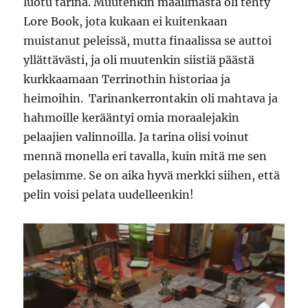
luotu tarina. Muutenkin maailmasta oli tehty
Lore Book, jota kukaan ei kuitenkaan
muistanut peleissä, mutta finaalissa se auttoi
yllättävästi, ja oli muutenkin siistiä päästä
kurkkaamaan Terrinothin historiaa ja
heimoihin. Tarinankerrontakin oli mahtava ja
hahmoille kerääntyi omia moraalejakin
pelaajien valinnoilla. Ja tarina olisi voinut
mennä monella eri tavalla, kuin mitä me sen
pelasimme. Se on aika hyvä merkki siihen, että
pelin voisi pelata uudelleenkin!