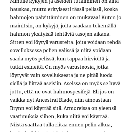
Minulle kykyjen ja aseiden tutkiminen on aina
hauskaa, mutta erityisesti tässä pelissä, koska
hahmojen päivittäminen on mukavaa! Kuten jo
mainitsin, on kykyjä, joita saadaan tekemällä
hahmon yksityisiä tehtäviä tasojen aikana.
Sitten voi löytyä varusteita, joita voidaan tehdä
sovelluksessa pelien välissä ja niitä voidaan
saada myös pelissä, kun tappaa hirviöitä ja
tutkii esineitä. On myös varusteosia, jotka
löytyvät vain sovelluksesta ja ne pitää luoda
siellä ja liittää aseisiin. Aseissa on myös se hyvä
juttu, että ne ovat hahmospesifejä. Eli jos on
vaikka nyt Ancestral Blade, niin ainoastaan
Brynn voi käyttää sitä. Armoreissa on yleensä
vaatimuksia siihen, kuka niitä voi käyttää.
Niistä saattaa tulla riitaa ennen pelin alkua,