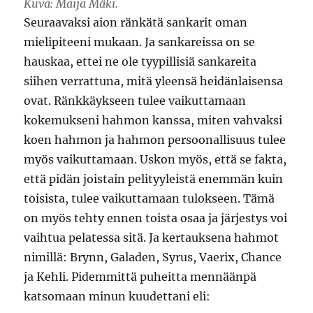
Kuva: Maija Mäki.
Seuraavaksi aion ränkätä sankarit oman
mielipiteeni mukaan. Ja sankareissa on se
hauskaa, ettei ne ole tyypillisiä sankareita
siihen verrattuna, mitä yleensä heidänlaisensa
ovat. Ränkkäykseen tulee vaikuttamaan
kokemukseni hahmon kanssa, miten vahvaksi
koen hahmon ja hahmon persoonallisuus tulee
myös vaikuttamaan. Uskon myös, että se fakta,
että pidän joistain pelityyleistä enemmän kuin
toisista, tulee vaikuttamaan tulokseen. Tämä
on myös tehty ennen toista osaa ja järjestys voi
vaihtua pelatessa sitä. Ja kertauksena hahmot
nimillä: Brynn, Galaden, Syrus, Vaerix, Chance
ja Kehli. Pidemmittä puheitta mennäänpä
katsomaan minun kuudettani eli: