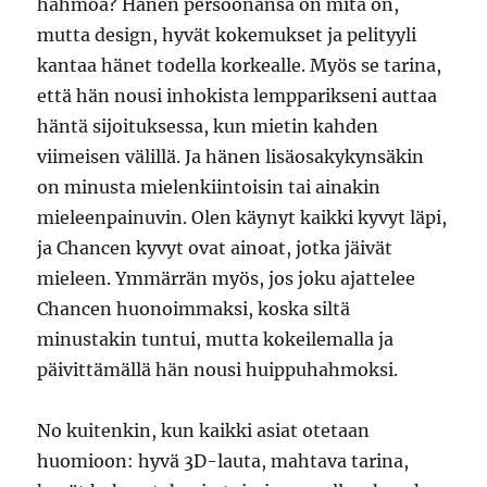
hahmoa? Hänen persoonansa on mitä on,
mutta design, hyvät kokemukset ja pelityyli
kantaa hänet todella korkealle. Myös se tarina,
että hän nousi inhokista lempparikseni auttaa
häntä sijoituksessa, kun mietin kahden
viimeisen välillä. Ja hänen lisäosakykynsäkin
on minusta mielenkiintoisin tai ainakin
mieleenpainuvin. Olen käynyt kaikki kyvyt läpi,
ja Chancen kyvyt ovat ainoat, jotka jäivät
mieleen. Ymmärrän myös, jos joku ajattelee
Chancen huonoimmaksi, koska siltä
minustakin tuntui, mutta kokeilemalla ja
päivittämällä hän nousi huippuhahmoksi.
No kuitenkin, kun kaikki asiat otetaan
huomioon: hyvä 3D-lauta, mahtava tarina,