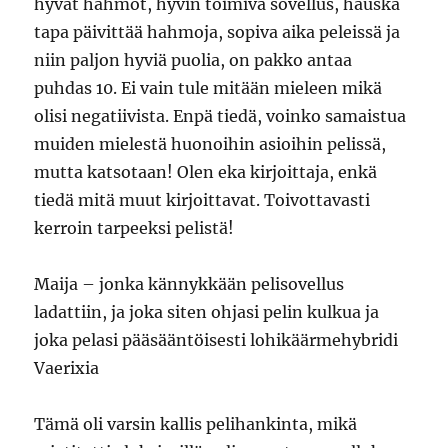
hyvät hahmot, hyvin toimiva sovellus, hauska
tapa päivittää hahmoja, sopiva aika peleissä ja
niin paljon hyviä puolia, on pakko antaa
puhdas 10. Ei vain tule mitään mieleen mikä
olisi negatiivista. Enpä tiedä, voinko samaistua
muiden mielestä huonoihin asioihin pelissä,
mutta katsotaan! Olen eka kirjoittaja, enkä
tiedä mitä muut kirjoittavat. Toivottavasti
kerroin tarpeeksi pelistä!
Maija – jonka kännykkään pelisovellus
ladattiin, ja joka siten ohjasi pelin kulkua ja
joka pelasi pääsääntöisesti lohikäärmehybridi
Vaerixia
Tämä oli varsin kallis pelihankinta, mikä