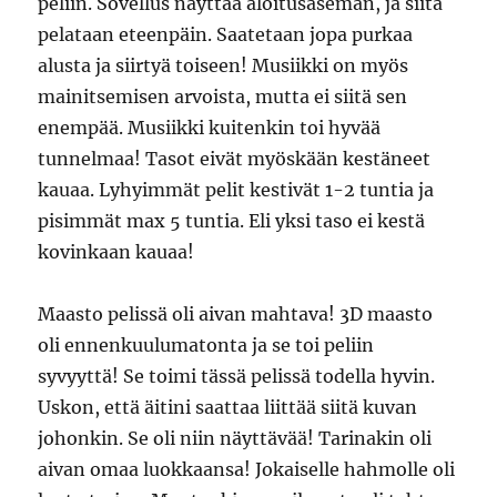
peliin. Sovellus näyttää aloitusaseman, ja siitä
pelataan eteenpäin. Saatetaan jopa purkaa
alusta ja siirtyä toiseen! Musiikki on myös
mainitsemisen arvoista, mutta ei siitä sen
enempää. Musiikki kuitenkin toi hyvää
tunnelmaa! Tasot eivät myöskään kestäneet
kauaa. Lyhyimmät pelit kestivät 1-2 tuntia ja
pisimmät max 5 tuntia. Eli yksi taso ei kestä
kovinkaan kauaa!
Maasto pelissä oli aivan mahtava! 3D maasto
oli ennenkuulumatonta ja se toi peliin
syvyyttä! Se toimi tässä pelissä todella hyvin.
Uskon, että äitini saattaa liittää siitä kuvan
johonkin. Se oli niin näyttävää! Tarinakin oli
aivan omaa luokkaansa! Jokaiselle hahmolle oli