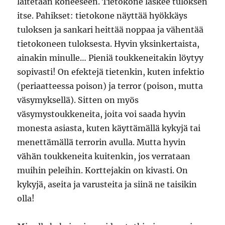
laitetaan koneeseen. Tietokone laskee tuloksen
itse. Pahikset: tietokone näyttää hyökkäys
tuloksen ja sankari heittää noppaa ja vähentää
tietokoneen tuloksesta. Hyvin yksinkertaista,
ainakin minulle… Pieniä toukkeneitakin löytyy
sopivasti! On efektejä tietenkin, kuten infektio
(periaatteessa poison) ja terror (poison, mutta
väsymyksellä). Sitten on myös
väsymystoukkeneita, joita voi saada hyvin
monesta asiasta, kuten käyttämällä kykyjä tai
menettämällä terrorin avulla. Mutta hyvin
vähän toukkeneita kuitenkin, jos verrataan
muihin peleihin. Korttejakin on kivasti. On
kykyjä, aseita ja varusteita ja siinä ne taisikin
olla!