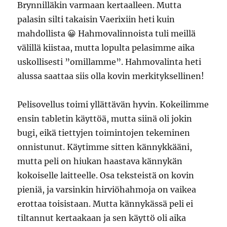
Brynnilläkin varmaan kertaalleen. Mutta
palasin silti takaisin Vaerixiin heti kuin
mahdollista 😀 Hahmovalinnoista tuli meillä
välillä kiistaa, mutta lopulta pelasimme aika
uskollisesti ”omillamme”. Hahmovalinta heti
alussa saattaa siis olla kovin merkityksellinen!
Pelisovellus toimi yllättävän hyvin. Kokeilimme
ensin tabletin käyttöä, mutta siinä oli jokin
bugi, eikä tiettyjen toimintojen tekeminen
onnistunut. Käytimme sitten kännykkääni,
mutta peli on hiukan haastava kännykän
kokoiselle laitteelle. Osa teksteistä on kovin
pieniä, ja varsinkin hirviöhahmoja on vaikea
erottaa toisistaan. Mutta kännykässä peli ei
tiltannut kertaakaan ja sen käyttö oli aika