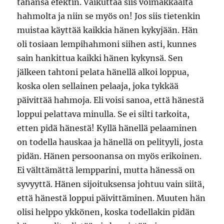
tahansa efektin. Vaikuttaa siis voimakkaalta
hahmolta ja niin se myös on! Jos siis tietenkin
muistaa käyttää kaikkia hänen kykyjään. Hän
oli tosiaan lempihahmoni siihen asti, kunnes
sain hankittua kaikki hänen kykynsä. Sen
jälkeen tahtoni pelata hänellä alkoi loppua,
koska olen sellainen pelaaja, joka tykkää
päivittää hahmoja. Eli voisi sanoa, että hänestä
loppui pelattava minulla. Se ei silti tarkoita,
etten pidä hänestä! Kyllä hänellä pelaaminen
on todella hauskaa ja hänellä on pelityyli, josta
pidän. Hänen persoonansa on myös erikoinen.
Ei välttämättä lempparini, mutta hänessä on
syvyyttä. Hänen sijoituksensa johtuu vain siitä,
että hänestä loppui päivittäminen. Muuten hän
olisi helppo ykkönen, koska todellakin pidän