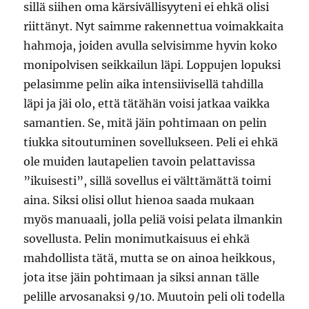
sillä siihen oma kärsivällisyyteni ei ehkä olisi
riittänyt. Nyt saimme rakennettua voimakkaita
hahmoja, joiden avulla selvisimme hyvin koko
monipolvisen seikkailun läpi. Loppujen lopuksi
pelasimme pelin aika intensiivisellä tahdilla
läpi ja jäi olo, että tätähän voisi jatkaa vaikka
samantien. Se, mitä jäin pohtimaan on pelin
tiukka sitoutuminen sovellukseen. Peli ei ehkä
ole muiden lautapelien tavoin pelattavissa
”ikuisesti”, sillä sovellus ei välttämättä toimi
aina. Siksi olisi ollut hienoa saada mukaan
myös manuaali, jolla peliä voisi pelata ilmankin
sovellusta. Pelin monimutkaisuus ei ehkä
mahdollista tätä, mutta se on ainoa heikkous,
jota itse jäin pohtimaan ja siksi annan tälle
pelille arvosanaksi 9/10. Muutoin peli oli todella