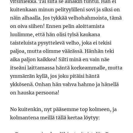
vitsiniekka. Tai siltä se ainakin tuntui. Hän ei
kuitenkaan minun pelityylilleni sovi ja siksi on
näin alhaalla. Jos tykkää velhohahmoista, tämä
on oiva siihen! Ennen pelin aloittamista
luulimme, että hän olisi tylsä kaukana
taisteluista pysyttelevä velho, joka ei tekisi
paljoa, mutta olimme väärässä. Hänhän teki
aika paljon kaikkea! Silti minä en vain näe
itseäni laittamassa häntä korkeammalle, mutta
ymmärrän kyllä, jos joku pitäisi häntä
ykkösenä. Onhan hän vahva hahmo ja hänellä
on hauska persoona!
No kuitenkin, nyt pääsemme top kolmeen, ja
kolmantena meillä tällä kertaa löytyy: