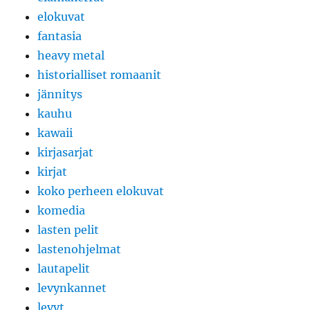
elokuvat
fantasia
heavy metal
historialliset romaanit
jännitys
kauhu
kawaii
kirjasarjat
kirjat
koko perheen elokuvat
komedia
lasten pelit
lastenohjelmat
lautapelit
levynkannet
levyt