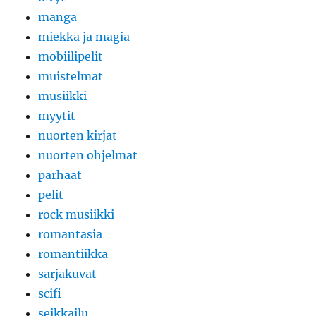
manga
miekka ja magia
mobiilipelit
muistelmat
musiikki
myytit
nuorten kirjat
nuorten ohjelmat
parhaat
pelit
rock musiikki
romantasia
romantiikka
sarjakuvat
scifi
seikkailu