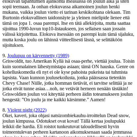
elokuvan tapahtumien ajankohta itseasiassa on joulun aika ja siten
sopii teemaan. Ja onhan elokuvassa aikamoinen joulun henki
mukana, vaikka joulun vietto ei tarinan keskikohtana olekaan. Tim
Burtonin elokuvallinen taidonnäyte ja yleinen mielipide lienee että
tämä on jopa 1. osaa parempi. Itse en tätä allekirjoita, mutta saattaa
sijoittua 1990-luvun top10-listaukseen, jos sellaisen saan jossain
välissä kirjoitettua. Elokuva itsessään on parempi kuin tämä sijaluku,
mutta koska joulu on lähinnä viitteellisesti läsnä, se selittäköön
sijoituksen.
9.
Joulupuu on kärvennetty (1989)
Griswoldit, tuo Amerikan Kyllä isä osaa-perhe, viettää joulua. Toisin
kuin suomalainen lähestymistapa asiaan; tämä ON hauska. Genre on
kohelluskomedia eli nyt ei ole kyse pahoista pukeista tai tuhmista
lapsista. Vaan kunnon joulusekoilusta, jonka pääosassa tietenkin
Chevy Chase! Niille, jotka homman tietävät, ei tarvitse selittää ja ne
jotka eivät tunne asiaa…noh, ne vetävät herneen nenään tästäkin!
Griswoldien joulun voi kiteyttää perheen äidin toteamukseen joulun
hengestä: ”On joulu ja me kaikki kärsimme.” Aamen!
8.
Violent night (2022)
Okei, kaveri, joka ohjasi natsizombiekauhu-irroittelun Dead snow,
joulun kimpussa. Odotukset ovat kovat! Tällä kertaa joulupukki
leikkii die hardia. Eli roistot tunkeutuvat taloudellisesti hyvin
toimeentulevan perheen kartanoon aikomuksenaan saada jemmassa