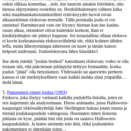
onkin silkkaa komediaa…noh, itse nauroin ainakin höröttäen, niin
hienoa eläytyminen rooleihin on. Henkilöhahmojen välinen kitka
sekä maailmankatsoumukselliset eriäväisyydet luovat oivan
alkuasetelman elokuvan teemalle. Tällä porukalla joulu ei voi
onnistua! Harmittavasti vain ote löystyy hieman kun itse kauhu-
osuus alkaa, odotukset olivat kuitenkin korkeat, ihan ei
käsikirjoittajien ote pitänyt loppuun. Jos tosiasiallisia ollaan elokuva
ei kovin korkeatasoista elokuvaviihdettä ole, ehkä kolmen tähden
leffa, mutta lähestymistapa aiheeseen on tuore ja tämän katsoo
helposti uudestaan. Jouluelokuvana lähes klassikko!
Itse aloin miettiä ”joulun henkeä” katsottuani elokuvan; voiko se olla
tosiaan sitä, että pakotetaan juhlapyhä tiettyyn formaattiin, koska
joulun ”pitää” olla tietynlainen. Yhdessäolo tai ajanvietto perheen
kanssa ei ole merkityksellinen vaan kaikki tauhka siinä ympärillä…
tiedä häntä.
5.
Painajainen ennen joulua (1993)
Elokuva, joka löytyy varmasti kaikilta joululeffa-listoilta, joten en
sen laajemmin ala analysoimaan. Hieno animaatio, jossa Halloween-
kaupungin ykkössäikyttelijä Jake Skellington haluaa jotain muuta ja
törmää joulukaupunkiin vahingossa. Huomaten miten iloisesta
juhlasta on kyse, päättää hän että joulu on saatava Halloween-
kaupunkiinkin. Ja kuten aiemmin toin ilmi, ehkä joulumielen
pakottaminen ei sittenkään toimi…