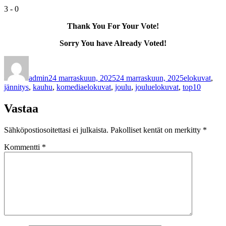
3
-
0
Thank You For Your Vote!
Sorry You have Already Voted!
Kirjoittaja
Julkaistu
Kategoriat
admin
24 marraskuun, 2025
24 marraskuun, 2025
elokuvat
,
Avainsanat
jännitys
,
kauhu
,
komedia
elokuvat
,
joulu
,
jouluelokuvat
,
top10
Vastaa
Sähköpostiosoitettasi ei julkaista.
Pakolliset kentät on merkitty
*
Kommentti
*