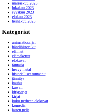
marraskuu 2023
lokakuu 2023
syyskuu 2023
elokuu 2023
heinäkuu 2023
Kategoriat
animaatiosarjat
bändihistoriikit
eläimet
elämäkerrat
elokuvat
fantasia
heavy metal
historialliset romaanit
jännitys
kauhu
kawaii
kirjasarjat
kirjat
koko perheen elokuvat
komedia
lasten pelit