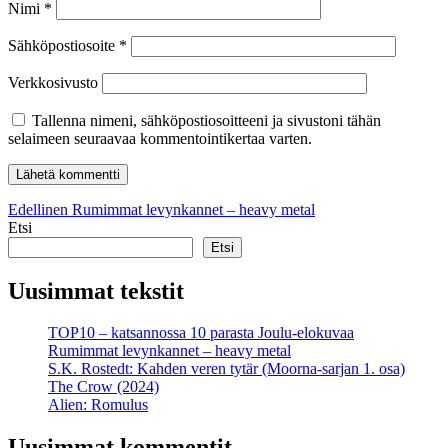
Nimi
*
Sähköpostiosoite
*
Verkkosivusto
Tallenna nimeni, sähköpostiosoitteeni ja sivustoni tähän
selaimeen seuraavaa kommentointikertaa varten.
Artikkelien
Edellinen
Edellinen
Rumimmat levynkannet – heavy metal
artikkeli:
Etsi
selaus
Etsi
Uusimmat tekstit
TOP10 – katsannossa 10 parasta Joulu-elokuvaa
Rumimmat levynkannet – heavy metal
S.K. Rostedt: Kahden veren tytär (Moorna-sarjan 1. osa)
The Crow (2024)
Alien: Romulus
Uusimmat kommentit