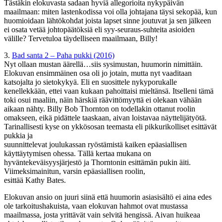
Tästäkin elokuvasta sadaan hyviä allegorioita nykypäivän
maailmaan: miten lastenkodissa voi olla johtajana täysi sekopää, kun
huomioidaan lähtökohdat joista lapset sinne joutuvat ja sen jälkeen
ei osata vetää johtopäätöksiä eli syy-seuraus-suhteita asioiden
välille? Tervetuloa täydelliseen maailmaan, Billy!
3.
Bad santa 2 – Paha pukki (2016)
Nyt ollaan mustan äärellä…siis sysimustan, huumorin nimittäin.
Elokuvan ensimmäinen osa oli jo jotain, mutta nyt vaaditaan
katsojalta jo sietokykyä. Eli en suosittele nykyporukalle
kenellekkään, ettei vaan kukaan pahoittaisi mieltänsä. Itselleni tämä
toki osui maaliin, näin härskiä räävittömyyttä ei olekaan vähään
aikaan nähty. Billy Bob Thornton on todellakin ottanut roolin
omakseen, eikä pidättele taaskaan, aivan loistavaa näyttelijätyötä.
Tarinallisesti kyse on ykkösosan teemasta eli pikkurikolliset esittävät
pukkia ja
suunnittelevat joulukassan ryöstämistä kaiken epäasiallisen
käyttäytymisen ohessa. Tällä kertaa mukana on
hyväntekeväisyysjärjestö ja Thorntonin esittämän pukin äiti.
Viimeksimainitun, varsin epäasiallisen roolin,
esittää Kathy Bates.
Elokuvan ansio on juuri siinä että huumorin asiasisältö ei aina edes
ole tarkoitushakuista, vaan elokuvan hahmot ovat mustassa
maailmassa, josta yrittävät vain selvitä hengissä. Aivan huikeaa