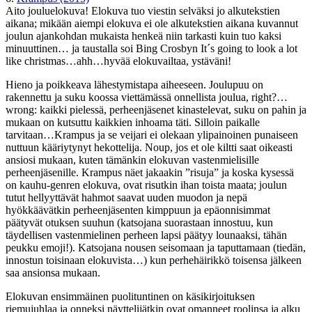
Aito jouluelokuva! Elokuva tuo viestin selväksi jo alkutekstien
aikana; mikään aiempi elokuva ei ole alkutekstien aikana kuvannut
joulun ajankohdan mukaista henkeä niin tarkasti kuin tuo kaksi
minuuttinen… ja taustalla soi Bing Crosbyn It´s going to look a lot
like christmas…ahh…hyvää elokuvailtaa, ystäväni!
Hieno ja poikkeava lähestymistapa aiheeseen. Joulupuu on
rakennettu ja suku koossa viettämässä onnellista joulua, right?…
wrong: kaikki pielessä, perheenjäsenet kinastelevat, suku on pahin ja
mukaan on kutsuttu kaikkien inhoama täti. Silloin paikalle
tarvitaan…Krampus ja se veijari ei olekaan ylipainoinen punaiseen
nuttuun kääriytynyt hekottelija. Noup, jos et ole kiltti saat oikeasti
ansiosi mukaan, kuten tämänkin elokuvan vastenmielisille
perheenjäsenille. Krampus näet jakaakin ”risuja” ja koska kysessä
on kauhu-genren elokuva, ovat risutkin ihan toista maata; joulun
tutut hellyyttävät hahmot saavat uuden muodon ja nepä
hyökkäävätkin perheenjäsenten kimppuun ja epäonnisimmat
päätyvät otuksen suuhun (katsojana suorastaan innostuu, kun
täydellisen vastenmielinen perheen lapsi päätyy lounaaksi, tähän
peukku emoji!). Katsojana nousen seisomaan ja taputtamaan (tiedän,
innostun toisinaan elokuvista…) kun perhehäirikkö toisensa jälkeen
saa ansionsa mukaan.
Elokuvan ensimmäinen puolituntinen on käsikirjoituksen
riemujuhlaa ja onneksi näyttelijätkin ovat omanneet roolinsa ja alku