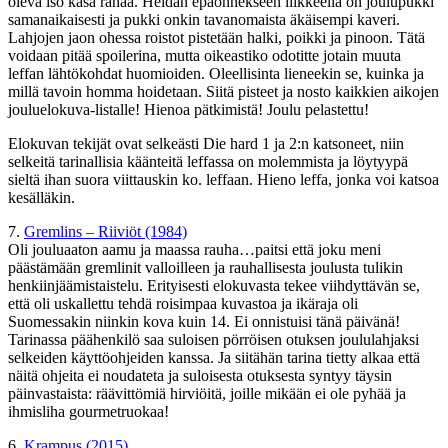
oleva iso kasa rahaa. Heidän epäonnekseen liikkeellä on joulupukki
samanaikaisesti ja pukki onkin tavanomaista äkäisempi kaveri.
Lahjojen jaon ohessa roistot pistetään halki, poikki ja pinoon. Tätä
voidaan pitää spoilerina, mutta oikeastiko odotitte jotain muuta
leffan lähtökohdat huomioiden. Oleellisinta lieneekin se, kuinka ja
millä tavoin homma hoidetaan. Siitä pisteet ja nosto kaikkien aikojen
jouluelokuva-listalle! Hienoa pätkimistä! Joulu pelastettu!
Elokuvan tekijät ovat selkeästi Die hard 1 ja 2:n katsoneet, niin
selkeitä tarinallisia käänteitä leffassa on molemmista ja löytyypä
sieltä ihan suora viittauskin ko. leffaan. Hieno leffa, jonka voi katsoa
kesälläkin.
7.
Gremlins – Riiviöt (1984)
Oli jouluaaton aamu ja maassa rauha…paitsi että joku meni
päästämään gremlinit valloilleen ja rauhallisesta joulusta tulikin
henkiinjäämistaistelu. Erityisesti elokuvasta tekee viihdyttävän se,
että oli uskallettu tehdä roisimpaa kuvastoa ja ikäraja oli
Suomessakin niinkin kova kuin 14. Ei onnistuisi tänä päivänä!
Tarinassa päähenkilö saa suloisen pörröisen otuksen joululahjaksi
selkeiden käyttöohjeiden kanssa. Ja siitähän tarina tietty alkaa että
näitä ohjeita ei noudateta ja suloisesta otuksesta syntyy täysin
päinvastaista: räävittömiä hirviöitä, joille mikään ei ole pyhää ja
ihmisliha gourmetruokaa!
6.
Krampus (2015)