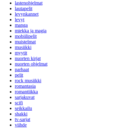
lastenohjelmat
lautapelit
levynkannet
levyt
manga
miekka ja magia
mobiilipelit
muistelmat
musiikki
myytit
nuorten kirjat
nuorten ohjelmat
parhaat
pelit
rock musiikki
romantasia
romantiikka
sarjakuvat
scifi
seikkailu
shakki
tv-sarjat
viihde