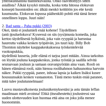
yhteiskunnallista tilannekuvausta. Onko räävittömyys sitten
asiallista? Älkää kysykö minulta, koska totta hitossa elokuvan
konsepti huomioiden on: älkää menkö keittiöön jos ette kestä
kuumuutta. Elokuvan lopussa päähenkilö pohtii että tämä lienee
onnellinen loppu. Juuri näin!
2.
Bad santa – Paha pukki (2003)
Okei, tästä ei joulumieli enää kohene! Täydellinen
(anti-)jouluelokuva! Kyseessä on siis (sysi)musta komedia, joka
kertoo täydellisestä hylkiöstä, joka vain ryyppää ja harrastaa
haureutta vaikka kesken työpäivän, jos tuuri käy. Billy Bob
Thornton näyttelee kauppakeskuksessa työskentelevää
vuokrapukkia,
täydellistä luuseria, jolle elämä ei tarjoa juuri mitään. Ainoa tarkoitus
on löytää jouluna kauppakeskus, jonka ryöstää ja saalilla selvitä
seuraavaan jouluun ja samaan oravanpyörään aina vaan. Rooli on
hänen elämänsä rooli, näin hienoa roolihahmon haltuunottoa harvoin
näkee. Pukki ryyppää, panee, inhoaa lapsia ja kaiken lisäksi kusee
housuunsakin kesken vastaanoton. Tästä meno tuskin enää paranee,
mitä tulee joulutunnelmaan!
Luovu mustavalkoisesta joulunäkemyksestäsi ja astu tämän leffan
maailmaan mieli avoinna! Ehkä (itseaiheutettu) joulustressi saa
uuden ulottuvuuden kun huomaa että aina on joku jolla menee
huonommin.