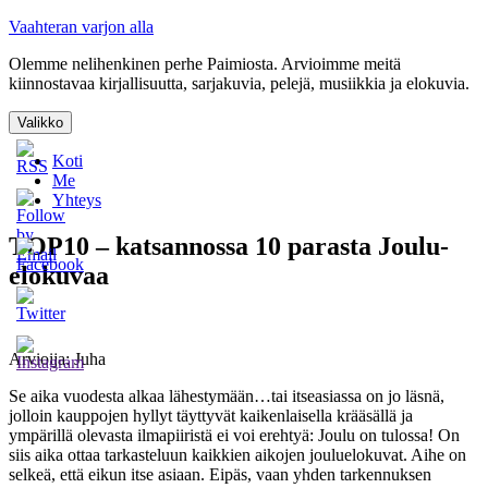
Siirry
Vaahteran varjon alla
sisältöön
Olemme nelihenkinen perhe Paimiosta. Arvioimme meitä
kiinnostavaa kirjallisuutta, sarjakuvia, pelejä, musiikkia ja elokuvia.
Valikko
Koti
Me
Yhteys
TOP10 – katsannossa 10 parasta Joulu-
elokuvaa
Arvioija: Juha
Se aika vuodesta alkaa lähestymään…tai itseasiassa on jo läsnä,
jolloin kauppojen hyllyt täyttyvät kaikenlaisella krääsällä ja
ympärillä olevasta ilmapiiristä ei voi erehtyä: Joulu on tulossa! On
siis aika ottaa tarkasteluun kaikkien aikojen jouluelokuvat. Aihe on
selkeä, että eikun itse asiaan. Eipäs, vaan yhden tarkennuksen