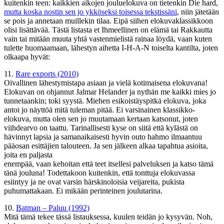
kuitenkin teen: kaikkien aikojen jouluelokuva on tietenkin Die hard,
mutta koska nostin sen jo ykköseksi toisessa tekstissäni
, niin jätetään
se pois ja annetaan muillekin tilaa. Eipä siihen elokuvaklassikkoon
olisi lisättävää. Tästä listasta et Ihmeellinen on elämä tai Rakkautta
vain tai mitään muuta yhtä vastenmielistä rainaa löydä, vaan kuten
tulette huomaamaan, lähestyn aihetta I-H-A-N toiselta kantilta, joten
olkaapa hyvät:
11.
Rare exports (2010)
Oivallinen lähestymistapa asiaan ja vielä kotimaisena elokuvana!
Elokuvan on ohjannut Jalmar Helander ja nythän me kaikki mies jo
tunnetaankin; toki syystä. Miehen esikoistäyspitkä elokuva, joka
antoi jo näyttöä mitä tuleman pitää. Ei varsinainen klassikko-
elokuva, mutta olen sen jo muutamaan kertaan katsonut, joten
viihdearvo on taattu. Tarinallisesti kyse on siitä että kylästä on
hävinnyt lapsia ja samanaikaisesti hyvin outo hahmo ilmaantuu
pääosan esittäjien talouteen. Ja sen jälkeen alkaa tapahtua asioita,
joita en paljasta
enempää, vaan kehoitan että teet itsellesi palveluksen ja katso tämä
tänä jouluna! Todettakoon kuitenkin, että tonttuja elokuvassa
esiintyy ja ne ovat varsin härskinoloisia veijareita, pukista
puhumattakaan. Ei mikään perinteinen joulutarina.
10.
Batman – Paluu (1992)
Mitä tämä tekee tässä listauksessa, kuulen teidän jo kysyvän. Noh,