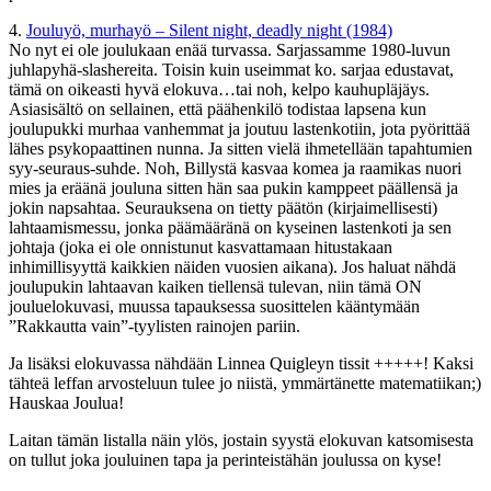
4.
Jouluyö, murhayö – Silent night, deadly night (1984)
No nyt ei ole joulukaan enää turvassa. Sarjassamme 1980-luvun
juhlapyhä-slashereita. Toisin kuin useimmat ko. sarjaa edustavat,
tämä on oikeasti hyvä elokuva…tai noh, kelpo kauhupläjäys.
Asiasisältö on sellainen, että päähenkilö todistaa lapsena kun
joulupukki murhaa vanhemmat ja joutuu lastenkotiin, jota pyörittää
lähes psykopaattinen nunna. Ja sitten vielä ihmetellään tapahtumien
syy-seuraus-suhde. Noh, Billystä kasvaa komea ja raamikas nuori
mies ja eräänä jouluna sitten hän saa pukin kamppeet päällensä ja
jokin napsahtaa. Seurauksena on tietty päätön (kirjaimellisesti)
lahtaamismessu, jonka päämääränä on kyseinen lastenkoti ja sen
johtaja (joka ei ole onnistunut kasvattamaan hitustakaan
inhimillisyyttä kaikkien näiden vuosien aikana). Jos haluat nähdä
joulupukin lahtaavan kaiken tiellensä tulevan, niin tämä ON
jouluelokuvasi, muussa tapauksessa suosittelen kääntymään
”Rakkautta vain”-tyylisten rainojen pariin.
Ja lisäksi elokuvassa nähdään Linnea Quigleyn tissit +++++! Kaksi
tähteä leffan arvosteluun tulee jo niistä, ymmärtänette matematiikan;)
Hauskaa Joulua!
Laitan tämän listalla näin ylös, jostain syystä elokuvan katsomisesta
on tullut joka jouluinen tapa ja perinteistähän joulussa on kyse!