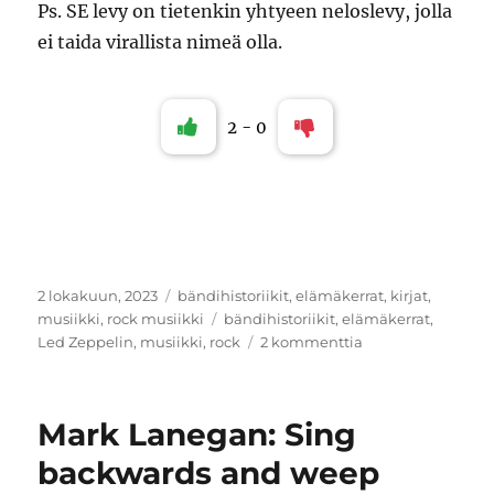
Ps. SE levy on tietenkin yhtyeen neloslevy, jolla
ei taida virallista nimeä olla.
2
-
0
Julkaistu
Kategoriat
2 lokakuun, 2023
bändihistoriikit
,
elämäkerrat
,
kirjat
,
Avainsanat
musiikki
,
rock musiikki
bändihistoriikit
,
elämäkerrat
,
artikkeliin
Led Zeppelin
,
musiikki
,
rock
2 kommenttia
Stephen
Davis:
Jumalten
Mark Lanegan: Sing
vasara
–
backwards and weep
Saaga