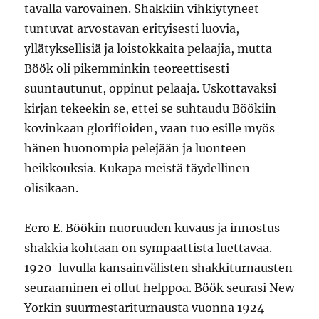
tavalla varovainen. Shakkiin vihkiytyneet
tuntuvat arvostavan erityisesti luovia,
yllätyksellisiä ja loistokkaita pelaajia, mutta
Böök oli pikemminkin teoreettisesti
suuntautunut, oppinut pelaaja. Uskottavaksi
kirjan tekeekin se, ettei se suhtaudu Böökiin
kovinkaan glorifioiden, vaan tuo esille myös
hänen huonompia pelejään ja luonteen
heikkouksia. Kukapa meistä täydellinen
olisikaan.
Eero E. Böökin nuoruuden kuvaus ja innostus
shakkia kohtaan on sympaattista luettavaa.
1920-luvulla kansainvälisten shakkiturnausten
seuraaminen ei ollut helppoa. Böök seurasi New
Yorkin suurmestariturnausta vuonna 1924