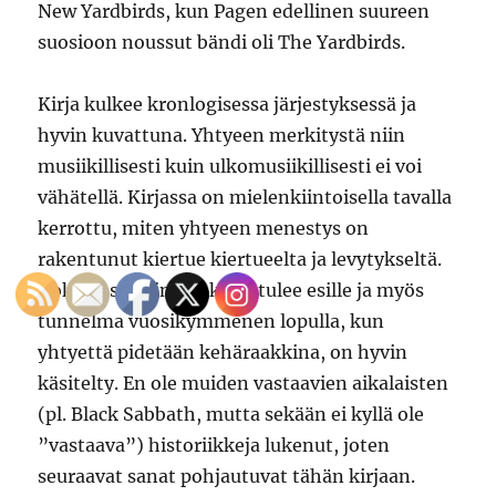
New Yardbirds, kun Pagen edellinen suureen
suosioon noussut bändi oli The Yardbirds.
Kirja kulkee kronlogisessa järjestyksessä ja
hyvin kuvattuna. Yhtyeen merkitystä niin
musiikillisesti kuin ulkomusiikillisesti ei voi
vähätellä. Kirjassa on mielenkiintoisella tavalla
kerrottu, miten yhtyeen menestys on
rakentunut kiertue kiertueelta ja levytykseltä.
Koko keskeisin elinkaari tulee esille ja myös
tunnelma vuosikymmenen lopulla, kun
yhtyettä pidetään kehäraakkina, on hyvin
käsitelty. En ole muiden vastaavien aikalaisten
(pl. Black Sabbath, mutta sekään ei kyllä ole
”vastaava”) historiikkeja lukenut, joten
seuraavat sanat pohjautuvat tähän kirjaan.