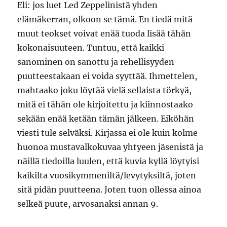
Eli: jos luet Led Zeppelinistä yhden
elämäkerran, olkoon se tämä. En tiedä mitä
muut teokset voivat enää tuoda lisää tähän
kokonaisuuteen. Tuntuu, että kaikki
sanominen on sanottu ja rehellisyyden
puutteestakaan ei voida syyttää. Ihmettelen,
mahtaako joku löytää vielä sellaista törkyä,
mitä ei tähän ole kirjoitettu ja kiinnostaako
sekään enää ketään tämän jälkeen. Eiköhän
viesti tule selväksi. Kirjassa ei ole kuin kolme
huonoa mustavalkokuvaa yhtyeen jäsenistä ja
näillä tiedoilla luulen, että kuvia kyllä löytyisi
kaikilta vuosikymmeniltä/levytyksiltä, joten
sitä pidän puutteena. Joten tuon ollessa ainoa
selkeä puute, arvosanaksi annan 9.