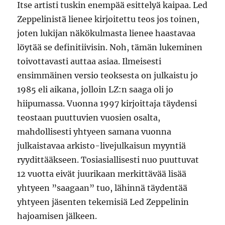
Itse artisti tuskin enempää esittelyä kaipaa. Led
Zeppelinistä lienee kirjoitettu teos jos toinen,
joten lukijan näkökulmasta lienee haastavaa
löytää se definitiivisin. Noh, tämän lukeminen
toivottavasti auttaa asiaa. Ilmeisesti
ensimmäinen versio teoksesta on julkaistu jo
1985 eli aikana, jolloin LZ:n saaga oli jo
hiipumassa. Vuonna 1997 kirjoittaja täydensi
teostaan puuttuvien vuosien osalta,
mahdollisesti yhtyeen samana vuonna
julkaistavaa arkisto-livejulkaisun myyntiä
ryydittääkseen. Tosiasiallisesti nuo puuttuvat
12 vuotta eivät juurikaan merkittävää lisää
yhtyeen ”saagaan” tuo, lähinnä täydentää
yhtyeen jäsenten tekemisiä Led Zeppelinin
hajoamisen jälkeen.