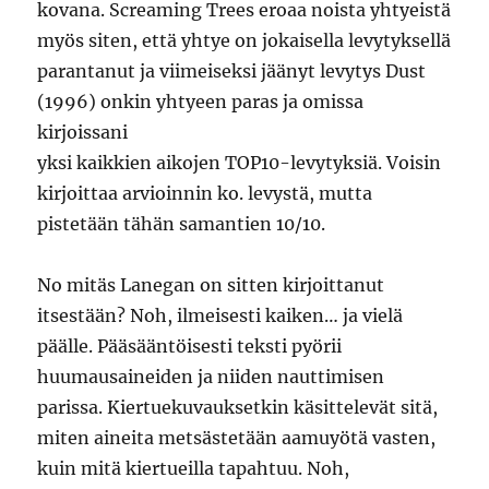
kovana. Screaming Trees eroaa noista yhtyeistä
myös siten, että yhtye on jokaisella levytyksellä
parantanut ja viimeiseksi jäänyt levytys Dust
(1996) onkin yhtyeen paras ja omissa
kirjoissani
yksi kaikkien aikojen TOP10-levytyksiä. Voisin
kirjoittaa arvioinnin ko. levystä, mutta
pistetään tähän samantien 10/10.
No mitäs Lanegan on sitten kirjoittanut
itsestään? Noh, ilmeisesti kaiken… ja vielä
päälle. Pääsääntöisesti teksti pyörii
huumausaineiden ja niiden nauttimisen
parissa. Kiertuekuvauksetkin käsittelevät sitä,
miten aineita metsästetään aamuyötä vasten,
kuin mitä kiertueilla tapahtuu. Noh,