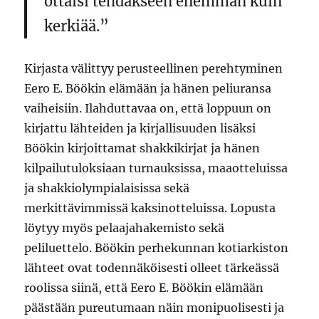
ottaisi tehdäkseen enemmän kuin
kerkiää.”
Kirjasta välittyy perusteellinen perehtyminen
Eero E. Böökin elämään ja hänen peliuransa
vaiheisiin. Ilahduttavaa on, että loppuun on
kirjattu lähteiden ja kirjallisuuden lisäksi
Böökin kirjoittamat shakkikirjat ja hänen
kilpailutuloksiaan turnauksissa, maaotteluissa
ja shakkiolympialaisissa sekä
merkittävimmissä kaksinotteluissa. Lopusta
löytyy myös pelaajahakemisto sekä
peliluettelo. Böökin perhekunnan kotiarkiston
lähteet ovat todennäköisesti olleet tärkeässä
roolissa siinä, että Eero E. Böökin elämään
päästään pureutumaan näin monipuolisesti ja