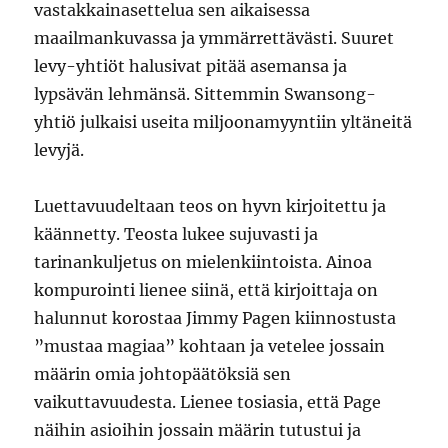
vastakkainasettelua sen aikaisessa
maailmankuvassa ja ymmärrettävästi. Suuret
levy-yhtiöt halusivat pitää asemansa ja
lypsävän lehmänsä. Sittemmin Swansong-
yhtiö julkaisi useita miljoonamyyntiin yltäneitä
levyjä.
Luettavuudeltaan teos on hyvn kirjoitettu ja
käännetty. Teosta lukee sujuvasti ja
tarinankuljetus on mielenkiintoista. Ainoa
kompurointi lienee siinä, että kirjoittaja on
halunnut korostaa Jimmy Pagen kiinnostusta
”mustaa magiaa” kohtaan ja vetelee jossain
määrin omia johtopäätöksiä sen
vaikuttavuudesta. Lienee tosiasia, että Page
näihin asioihin jossain määrin tutustui ja