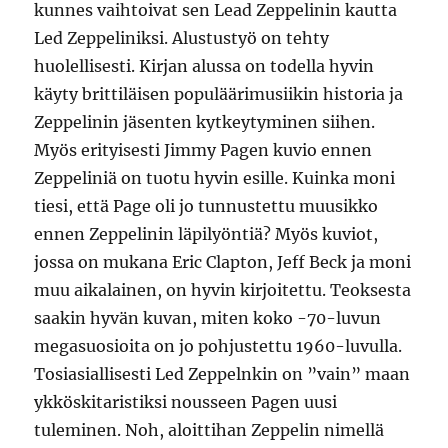
kunnes vaihtoivat sen Lead Zeppelinin kautta
Led Zeppeliniksi. Alustustyö on tehty
huolellisesti. Kirjan alussa on todella hyvin
käyty brittiläisen populäärimusiikin historia ja
Zeppelinin jäsenten kytkeytyminen siihen.
Myös erityisesti Jimmy Pagen kuvio ennen
Zeppeliniä on tuotu hyvin esille. Kuinka moni
tiesi, että Page oli jo tunnustettu muusikko
ennen Zeppelinin läpilyöntiä? Myös kuviot,
jossa on mukana Eric Clapton, Jeff Beck ja moni
muu aikalainen, on hyvin kirjoitettu. Teoksesta
saakin hyvän kuvan, miten koko -70-luvun
megasuosioita on jo pohjustettu 1960-luvulla.
Tosiasiallisesti Led Zeppelnkin on ”vain” maan
ykköskitaristiksi nousseen Pagen uusi
tuleminen. Noh, aloittihan Zeppelin nimellä