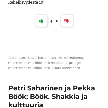
Rehellisyydestä 10!
3
-
0
Julkaistu
Kategoriat
13 elokuun, 2023
bändihistoriikit
,
elämäkerrat
,
Avainsanat
muistelmat
,
musiikki
,
rock musiikki
grunge
,
artikkeliin
muistelmat
,
musiikki
,
rock
Jätä kommentti
Mark
Lanegan:
Sing
Petri Saharinen ja Pekka
backwards
and
Böök: Böök. Shakkia ja
weep
kulttuuria