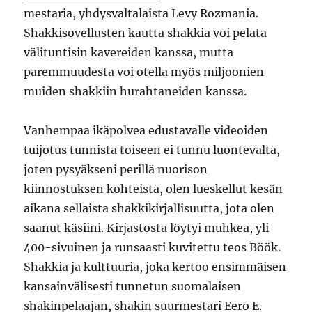
mestaria, yhdysvaltalaista Levy Rozmania.
Shakkisovellusten kautta shakkia voi pelata
välituntisin kavereiden kanssa, mutta
paremmuudesta voi otella myös miljoonien
muiden shakkiin hurahtaneiden kanssa.
Vanhempaa ikäpolvea edustavalle videoiden
tuijotus tunnista toiseen ei tunnu luontevalta,
joten pysyäkseni perillä nuorison
kiinnostuksen kohteista, olen lueskellut kesän
aikana sellaista shakkikirjallisuutta, jota olen
saanut käsiini. Kirjastosta löytyi muhkea, yli
400-sivuinen ja runsaasti kuvitettu teos Böök.
Shakkia ja kulttuuria, joka kertoo ensimmäisen
kansainvälisesti tunnetun suomalaisen
shakinpelaajan, shakin suurmestari Eero E.