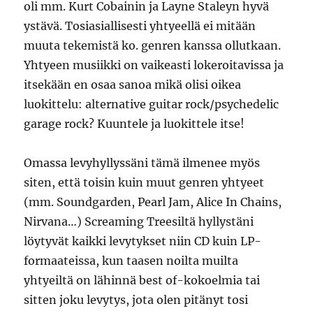
oli mm. Kurt Cobainin ja Layne Staleyn hyvä
ystävä. Tosiasiallisesti yhtyeellä ei mitään
muuta tekemistä ko. genren kanssa ollutkaan.
Yhtyeen musiikki on vaikeasti lokeroitavissa ja
itsekään en osaa sanoa mikä olisi oikea
luokittelu: alternative guitar rock/psychedelic
garage rock? Kuuntele ja luokittele itse!
Omassa levyhyllyssäni tämä ilmenee myös
siten, että toisin kuin muut genren yhtyeet
(mm. Soundgarden, Pearl Jam, Alice In Chains,
Nirvana…) Screaming Treesiltä hyllystäni
löytyvät kaikki levytykset niin CD kuin LP-
formaateissa, kun taasen noilta muilta
yhtyeiltä on lähinnä best of-kokoelmia tai
sitten joku levytys, jota olen pitänyt tosi