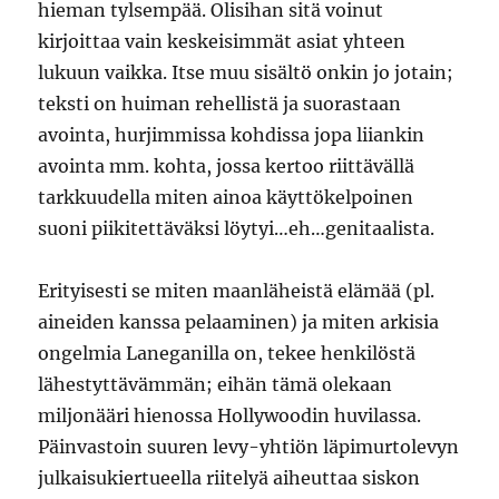
hieman tylsempää. Olisihan sitä voinut
kirjoittaa vain keskeisimmät asiat yhteen
lukuun vaikka. Itse muu sisältö onkin jo jotain;
teksti on huiman rehellistä ja suorastaan
avointa, hurjimmissa kohdissa jopa liiankin
avointa mm. kohta, jossa kertoo riittävällä
tarkkuudella miten ainoa käyttökelpoinen
suoni piikitettäväksi löytyi…eh…genitaalista.
Erityisesti se miten maanläheistä elämää (pl.
aineiden kanssa pelaaminen) ja miten arkisia
ongelmia Laneganilla on, tekee henkilöstä
lähestyttävämmän; eihän tämä olekaan
miljonääri hienossa Hollywoodin huvilassa.
Päinvastoin suuren levy-yhtiön läpimurtolevyn
julkaisukiertueella riitelyä aiheuttaa siskon