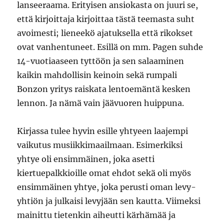
lanseeraama. Erityisen ansiokasta on juuri se,
että kirjoittaja kirjoittaa tästä teemasta suht
avoimesti; lieneekö ajatuksella että rikokset
ovat vanhentuneet. Esillä on mm. Pagen suhde
14-vuotiaaseen tyttöön ja sen salaaminen
kaikin mahdollisin keinoin sekä rumpali
Bonzon yritys raiskata lentoemäntä kesken
lennon. Ja nämä vain jäävuoren huippuna.
Kirjassa tulee hyvin esille yhtyeen laajempi
vaikutus musiikkimaailmaan. Esimerkiksi
yhtye oli ensimmäinen, joka asetti
kiertuepalkkioille omat ehdot sekä oli myös
ensimmäinen yhtye, joka perusti oman levy-
yhtiön ja julkaisi levyjään sen kautta. Viimeksi
mainittu tietenkin aiheutti kärhämää ja