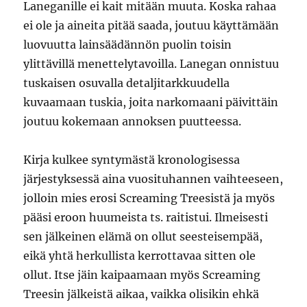
Laneganille ei kait mitään muuta. Koska rahaa
ei ole ja aineita pitää saada, joutuu käyttämään
luovuutta lainsäädännön puolin toisin
ylittävillä menettelytavoilla. Lanegan onnistuu
tuskaisen osuvalla detaljitarkkuudella
kuvaamaan tuskia, joita narkomaani päivittäin
joutuu kokemaan annoksen puutteessa.
Kirja kulkee syntymästä kronologisessa
järjestyksessä aina vuosituhannen vaihteeseen,
jolloin mies erosi Screaming Treesistä ja myös
pääsi eroon huumeista ts. raitistui. Ilmeisesti
sen jälkeinen elämä on ollut seesteisempää,
eikä yhtä herkullista kerrottavaa sitten ole
ollut. Itse jäin kaipaamaan myös Screaming
Treesin jälkeistä aikaa, vaikka olisikin ehkä