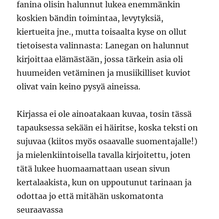
fanina olisin halunnut lukea enemmänkin
koskien bändin toimintaa, levytyksiä,
kiertueita jne., mutta toisaalta kyse on ollut
tietoisesta valinnasta: Lanegan on halunnut
kirjoittaa elämästään, jossa tärkein asia oli
huumeiden vetäminen ja musiikilliset kuviot
olivat vain keino pysyä aineissa.
Kirjassa ei ole ainoatakaan kuvaa, tosin tässä
tapauksessa sekään ei häiritse, koska teksti on
sujuvaa (kiitos myös osaavalle suomentajalle!)
ja mielenkiintoisella tavalla kirjoitettu, joten
tätä lukee huomaamattaan usean sivun
kertalaakista, kun on uppoutunut tarinaan ja
odottaa jo että mitähän uskomatonta
seuraavassa