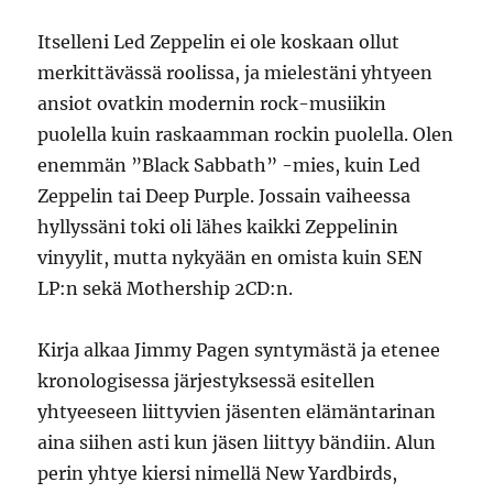
Itselleni Led Zeppelin ei ole koskaan ollut
merkittävässä roolissa, ja mielestäni yhtyeen
ansiot ovatkin modernin rock-musiikin
puolella kuin raskaamman rockin puolella. Olen
enemmän ”Black Sabbath” -mies, kuin Led
Zeppelin tai Deep Purple. Jossain vaiheessa
hyllyssäni toki oli lähes kaikki Zeppelinin
vinyylit, mutta nykyään en omista kuin SEN
LP:n sekä Mothership 2CD:n.
Kirja alkaa Jimmy Pagen syntymästä ja etenee
kronologisessa järjestyksessä esitellen
yhtyeeseen liittyvien jäsenten elämäntarinan
aina siihen asti kun jäsen liittyy bändiin. Alun
perin yhtye kiersi nimellä New Yardbirds,