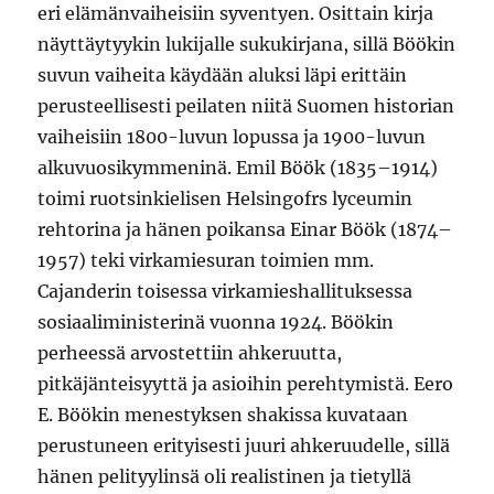
eri elämänvaiheisiin syventyen. Osittain kirja
näyttäytyykin lukijalle sukukirjana, sillä Böökin
suvun vaiheita käydään aluksi läpi erittäin
perusteellisesti peilaten niitä Suomen historian
vaiheisiin 1800-luvun lopussa ja 1900-luvun
alkuvuosikymmeninä. Emil Böök (1835–1914)
toimi ruotsinkielisen Helsingofrs lyceumin
rehtorina ja hänen poikansa Einar Böök (1874–
1957) teki virkamiesuran toimien mm.
Cajanderin toisessa virkamieshallituksessa
sosiaaliministerinä vuonna 1924. Böökin
perheessä arvostettiin ahkeruutta,
pitkäjänteisyyttä ja asioihin perehtymistä. Eero
E. Böökin menestyksen shakissa kuvataan
perustuneen erityisesti juuri ahkeruudelle, sillä
hänen pelityylinsä oli realistinen ja tietyllä