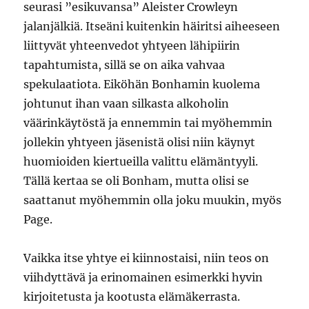
seurasi ”esikuvansa” Aleister Crowleyn
jalanjälkiä. Itseäni kuitenkin häiritsi aiheeseen
liittyvät yhteenvedot yhtyeen lähipiirin
tapahtumista, sillä se on aika vahvaa
spekulaatiota. Eiköhän Bonhamin kuolema
johtunut ihan vaan silkasta alkoholin
väärinkäytöstä ja ennemmin tai myöhemmin
jollekin yhtyeen jäsenistä olisi niin käynyt
huomioiden kiertueilla valittu elämäntyyli.
Tällä kertaa se oli Bonham, mutta olisi se
saattanut myöhemmin olla joku muukin, myös
Page.
Vaikka itse yhtye ei kiinnostaisi, niin teos on
viihdyttävä ja erinomainen esimerkki hyvin
kirjoitetusta ja kootusta elämäkerrasta.