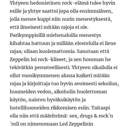
Yhtyeen hedonistinen rock-elämä tulee hyvin
esille ja yhtye saattoi jopa olla ensimmäinen,
jolla menee kuppi niin nurin menestyksestä,
että ilmeisesti mitään rajoja ei ole.
Parikymppisillä miehenaluilla menestys
kihahtaa hattuun ja millään elostelulla ei liene
rajaa; ollaan kuolemattomia. Sanotaan että
Zeppelin loi rock-kliseet, ja sen homman he
tekivätkin perusteellisesti. Yhtyeen sikailulla ei
ollut vuosikymmenen alussa kaiketi mitään
rajaa ja kirjoittaja tuo hyvin avoimesti sekoilun,
huumeiden vedon, alkoholin huolettoman
käytön, naisten hyväksikäytön ja
hotellihuoneiden rikkomisen esiin. Taitaapi
olla niin että määritelmä: sex, drugs & rock´n
´roll on nimenomaan Led Zeppelinin