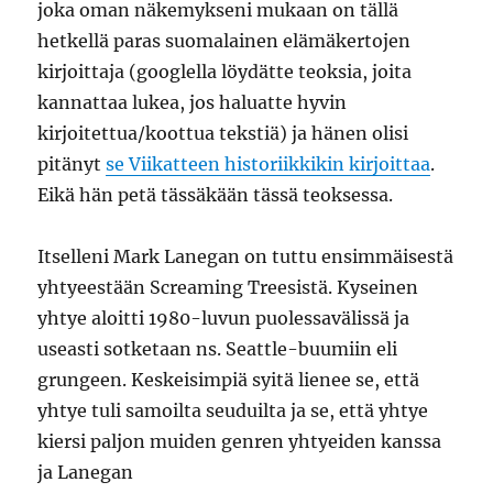
joka oman näkemykseni mukaan on tällä
hetkellä paras suomalainen elämäkertojen
kirjoittaja (googlella löydätte teoksia, joita
kannattaa lukea, jos haluatte hyvin
kirjoitettua/koottua tekstiä) ja hänen olisi
pitänyt
se Viikatteen historiikkikin kirjoittaa
.
Eikä hän petä tässäkään tässä teoksessa.
Itselleni Mark Lanegan on tuttu ensimmäisestä
yhtyeestään Screaming Treesistä. Kyseinen
yhtye aloitti 1980-luvun puolessavälissä ja
useasti sotketaan ns. Seattle-buumiin eli
grungeen. Keskeisimpiä syitä lienee se, että
yhtye tuli samoilta seuduilta ja se, että yhtye
kiersi paljon muiden genren yhtyeiden kanssa
ja Lanegan