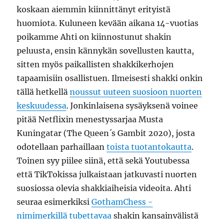
koskaan aiemmin kiinnittänyt erityistä
huomiota. Kuluneen kevään aikana 14-vuotias
poikamme Ahti on kiinnostunut shakin
peluusta, ensin kännykän sovellusten kautta,
sitten myös paikallisten shakkikerhojen
tapaamisiin osallistuen. Ilmeisesti shakki onkin
tällä hetkellä
noussut uuteen suosioon nuorten
keskuudessa
. Jonkinlaisena sysäyksenä voinee
pitää Netflixin menestyssarjaa Musta
Kuningatar (The Queen´s Gambit 2020), josta
odotellaan parhaillaan
toista tuotantokautta
.
Toinen syy piilee siinä, että sekä Youtubessa
että TikTokissa julkaistaan jatkuvasti nuorten
suosiossa olevia shakkiaiheisia videoita. Ahti
seuraa esimerkiksi
GothamChess -
nimimerkillä tubettavaa
shakin kansainvälistä