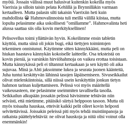
myötä. Jossain välissä muut halusivat kuitenkin kokeilla myös
Vaerixia ja silloin taisin pelata Kehlillä ja Brynnilläkin varmaan
kertaalleen. Mutta palasin silti takaisin Vaerixiin heti kuin
mahdollista 😀 Hahmovalinnoista tuli meillä välillä kiistaa, mutta
lopulta pelasimme aika uskollisesti ”omillamme”. Hahmovalinta heti
alussa saattaa siis olla kovin merkityksellinen!
Pelisovellus toimi yllättävän hyvin. Kokeilimme ensin tabletin
käyttöä, mutta siinä oli jokin bugi, eikä tiettyjen toimintojen
tekeminen onnistunut. Käytimme sitten kännykkääni, mutta peli on
hiukan haastava kännykän kokoiselle laitteelle. Osa teksteistä on
kovin pieniä, ja varsinkin hirviöhahmoja on vaikea erottaa toisistaan.
Mutta kännykässä peli ei tiltannut kertaakaan ja sen käyttö oli aika
sujuvaa. Minä ja Ahti jaksoimme lukea ja seurata juonen käänteitä,
Juha tuntui keskittyvän lähinnä tasojen läpäisemiseen. Sivuseikkailut
olivat mielenkiintoisia, sillä niissä usein keskityttiin jonkun tietyn
hahmon tarinan kuljettamiseen. Pelissä voi myös määritellä
vaikeusasteen, me pelasimme useimmiten tavallisella tasolla.
Seikkailun alkupään jossakin pelissä hävisimme tehtävän niin
selvästi, että mietimme, pitäisikö siirtyä helppoon tasoon. Mutta oli
myös toisaalta hauskaa, etteivät kaikki pelit olleet kovin helposti
selvitettävissä. Joissakin peleissä piti myös tehdä muistiinpanoja ja
ratkaista päättelytehtäviä: ne olivat hauskoja ja niitä olisi voinut olla
enemmänkin!