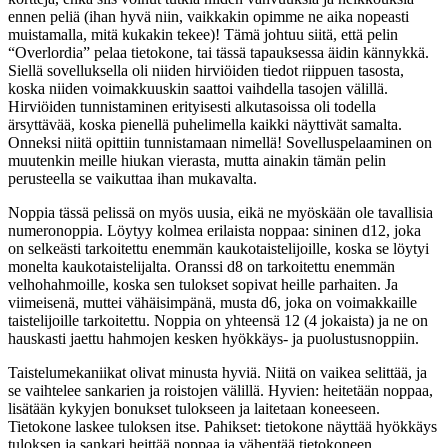
ennen peliä (ihan hyvä niin, vaikkakin opimme ne aika nopeasti
muistamalla, mitä kukakin tekee)! Tämä johtuu siitä, että pelin
“Overlordia” pelaa tietokone, tai tässä tapauksessa äidin kännykkä.
Siellä sovelluksella oli niiden hirviöiden tiedot riippuen tasosta,
koska niiden voimakkuuskin saattoi vaihdella tasojen välillä.
Hirviöiden tunnistaminen erityisesti alkutasoissa oli todella
ärsyttävää, koska pienellä puhelimella kaikki näyttivät samalta.
Onneksi niitä opittiin tunnistamaan nimellä! Sovelluspelaaminen on
muutenkin meille hiukan vierasta, mutta ainakin tämän pelin
perusteella se vaikuttaa ihan mukavalta.
Noppia tässä pelissä on myös uusia, eikä ne myöskään ole tavallisia
numeronoppia. Löytyy kolmea erilaista noppaa: sininen d12, joka
on selkeästi tarkoitettu enemmän kaukotaistelijoille, koska se löytyi
monelta kaukotaistelijalta. Oranssi d8 on tarkoitettu enemmän
velhohahmoille, koska sen tulokset sopivat heille parhaiten. Ja
viimeisenä, muttei vähäisimpänä, musta d6, joka on voimakkaille
taistelijoille tarkoitettu. Noppia on yhteensä 12 (4 jokaista) ja ne on
hauskasti jaettu hahmojen kesken hyökkäys- ja puolustusnoppiin.
Taistelumekaniikat olivat minusta hyviä. Niitä on vaikea selittää, ja
se vaihtelee sankarien ja roistojen välillä. Hyvien: heitetään noppaa,
lisätään kykyjen bonukset tulokseen ja laitetaan koneeseen.
Tietokone laskee tuloksen itse. Pahikset: tietokone näyttää hyökkäys
tuloksen ja sankari heittää noppaa ja vähentää tietokoneen