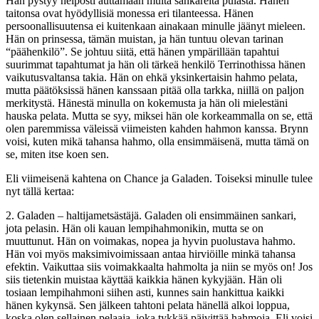
Hän pystyy helposti auttamaan muita sankareita pulasta. Hänen
taitonsa ovat hyödyllisiä monessa eri tilanteessa. Hänen
persoonallisuutensa ei kuitenkaan ainakaan minulle jäänyt mieleen.
Hän on prinsessa, tämän muistan, ja hän tuntuu olevan tarinan
“päähenkilö”. Se johtuu siitä, että hänen ympärillään tapahtui
suurimmat tapahtumat ja hän oli tärkeä henkilö Terrinothissa hänen
vaikutusvaltansa takia. Hän on ehkä yksinkertaisin hahmo pelata,
mutta päätöksissä hänen kanssaan pitää olla tarkka, niillä on paljon
merkitystä. Hänestä minulla on kokemusta ja hän oli mielestäni
hauska pelata. Mutta se syy, miksei hän ole korkeammalla on se, että
olen paremmissa väleissä viimeisten kahden hahmon kanssa. Brynn
voisi, kuten mikä tahansa hahmo, olla ensimmäisenä, mutta tämä on
se, miten itse koen sen.
Eli viimeisenä kahtena on Chance ja Galaden. Toiseksi minulle tulee
nyt tällä kertaa:
2. Galaden – haltijametsästäjä. Galaden oli ensimmäinen sankari,
jota pelasin. Hän oli kauan lempihahmonikin, mutta se on
muuttunut. Hän on voimakas, nopea ja hyvin puolustava hahmo.
Hän voi myös maksimivoimissaan antaa hirviöille minkä tahansa
efektin. Vaikuttaa siis voimakkaalta hahmolta ja niin se myös on! Jos
siis tietenkin muistaa käyttää kaikkia hänen kykyjään. Hän oli
tosiaan lempihahmoni siihen asti, kunnes sain hankittua kaikki
hänen kykynsä. Sen jälkeen tahtoni pelata hänellä alkoi loppua,
koska olen sellainen pelaaja, joka tykkää päivittää hahmoja. Eli voisi