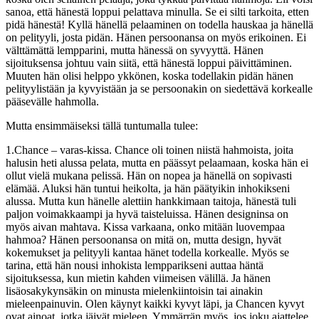
sanoa, että hänestä loppui pelattava minulla. Se ei silti tarkoita, etten
pidä hänestä! Kyllä hänellä pelaaminen on todella hauskaa ja hänellä
on pelityyli, josta pidän. Hänen persoonansa on myös erikoinen. Ei
välttämättä lempparini, mutta hänessä on syvyyttä. Hänen
sijoituksensa johtuu vain siitä, että hänestä loppui päivittäminen.
Muuten hän olisi helppo ykkönen, koska todellakin pidän hänen
pelityylistään ja kyvyistään ja se persoonakin on siedettävä korkealle
pääsevälle hahmolla.
Mutta ensimmäiseksi tällä tuntumalla tulee:
1.Chance – varas-kissa. Chance oli toinen niistä hahmoista, joita
halusin heti alussa pelata, mutta en päässyt pelaamaan, koska hän ei
ollut vielä mukana pelissä. Hän on nopea ja hänellä on sopivasti
elämää. Aluksi hän tuntui heikolta, ja hän päätyikin inhokikseni
alussa. Mutta kun hänelle alettiin hankkimaan taitoja, hänestä tuli
paljon voimakkaampi ja hyvä taisteluissa. Hänen designinsa on
myös aivan mahtava. Kissa varkaana, onko mitään luovempaa
hahmoa? Hänen persoonansa on mitä on, mutta design, hyvät
kokemukset ja pelityyli kantaa hänet todella korkealle. Myös se
tarina, että hän nousi inhokista lempparikseni auttaa häntä
sijoituksessa, kun mietin kahden viimeisen välillä. Ja hänen
lisäosakykynsäkin on minusta mielenkiintoisin tai ainakin
mieleenpainuvin. Olen käynyt kaikki kyvyt läpi, ja Chancen kyvyt
ovat ainoat, jotka jäivät mieleen. Ymmärrän myös, jos joku ajattelee