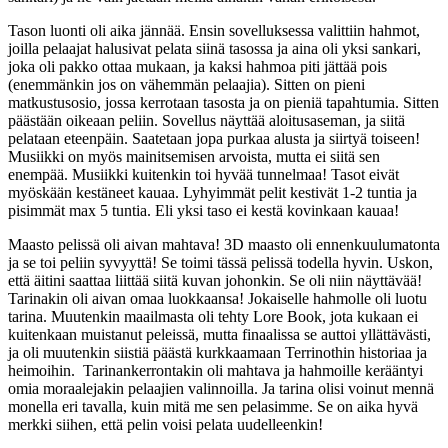
Tason luonti oli aika jännää. Ensin sovelluksessa valittiin hahmot,
joilla pelaajat halusivat pelata siinä tasossa ja aina oli yksi sankari,
joka oli pakko ottaa mukaan, ja kaksi hahmoa piti jättää pois
(enemmänkin jos on vähemmän pelaajia). Sitten on pieni
matkustusosio, jossa kerrotaan tasosta ja on pieniä tapahtumia. Sitten
päästään oikeaan peliin. Sovellus näyttää aloitusaseman, ja siitä
pelataan eteenpäin. Saatetaan jopa purkaa alusta ja siirtyä toiseen!
Musiikki on myös mainitsemisen arvoista, mutta ei siitä sen
enempää. Musiikki kuitenkin toi hyvää tunnelmaa! Tasot eivät
myöskään kestäneet kauaa. Lyhyimmät pelit kestivät 1-2 tuntia ja
pisimmät max 5 tuntia. Eli yksi taso ei kestä kovinkaan kauaa!
Maasto pelissä oli aivan mahtava! 3D maasto oli ennenkuulumatonta
ja se toi peliin syvyyttä! Se toimi tässä pelissä todella hyvin. Uskon,
että äitini saattaa liittää siitä kuvan johonkin. Se oli niin näyttävää!
Tarinakin oli aivan omaa luokkaansa! Jokaiselle hahmolle oli luotu
tarina. Muutenkin maailmasta oli tehty Lore Book, jota kukaan ei
kuitenkaan muistanut peleissä, mutta finaalissa se auttoi yllättävästi,
ja oli muutenkin siistiä päästä kurkkaamaan Terrinothin historiaa ja
heimoihin. Tarinankerrontakin oli mahtava ja hahmoille kerääntyi
omia moraalejakin pelaajien valinnoilla. Ja tarina olisi voinut mennä
monella eri tavalla, kuin mitä me sen pelasimme. Se on aika hyvä
merkki siihen, että pelin voisi pelata uudelleenkin!