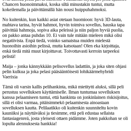
Chancen huonoimmaksi, koska siltä minustakin tuntui, mutta
kokeilemalla ja päivittämällä hän nousi huippuhahmoksi.
No kuitenkin, kun kaikki asiat otetaan huomioon: hyvä 3D-lauta,
mahtava tarina, hyvät hahmot, hyvin toimiva sovellus, hauska tapa
päivittää hahmoja, sopiva aika peleissä ja niin paljon hyviä puolia,
on pakko antaa puhdas 10. Ei vain tule mitään mieleen mikä olisi
negatiivista. Enpä tiedä, voinko samaistua muiden mielestä
huonoihin asioihin pelissä, mutta katsotaan! Olen eka kirjoittaja,
enkä tiedä mitä muut kirjoittavat. Toivottavasti kerroin tarpeeksi
pelistä!
Maija – jonka kännykkään pelisovellus ladattiin, ja joka siten ohjasi
pelin kulkua ja joka pelasi pääsääntöisesti lohikäärmehybridi
Vaerixia
Tämä oli varsin kallis pelihankinta, mikä mietitytti aluksi, sillä peli
perustuu sovelluksen käyttämiselle. Ilman tuntumaa sovelluksen
kanssa pelaamiseen tuntui, että hankinta on jonkinlainen riskisijoitus,
sillä ei olisi varmaa, pitäisimmekö pelaamisesta ainoastaan
sovelluksen kautta. Pelilaatikko oli kuitenkin suunniteltu kovin
kauniiksi ja näyttäväksi ja tiesimme, että peli edustaa sellaista
fantasiagenreä, josta yleisesti ottaen pidämme. Joten pakkohan se oli
lopulta alennuksesta hankkia!