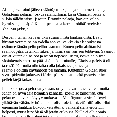
Ahti – joka toimi jälleen sääntöjen lukijana ja oli monesti haltija
Galadenin pelaaja, joskus salamurhaaja-kissa Chancen pelaaja,
silloin tällöin taistelijasoturi Brynnin pelaaja, harvoin velho
Syruksen ja kääpiö Kehlin pelaaja ja kerran lohikäärmehybridi
Vaerixin pelaaja
Descent, tämän kevään yksi suurimmista hankinnoista. Laatu
hintaan verrattuna on todella sopiva, vaikkakin alennuksesta
ostimme tämän pelin peliluolaamme. Ennen pelin aloittamista
säännöt pitää tietenkin lukea, ja minä sain taas sen tehtävän. Säännöt
olivat kuitenkin helpot ja ne oli nopeasti luettu, koska ne olivat
yksinkertaisemmasta päästä (ainakin minulle). Ekoissa peleissä oli
taas säätöä, mutta niin taitaa olla jokaisessa pelissä ja
sääntöjä opittiin käytäntöön pelaamalla. Kuitenkin Golden rules -
sivua pidettiin jatkuvasti käden päässä, jotta sieltä pystyisi esim.
peliefektejä tarkastamaan.
Laatikko, jossa peliä säilytetään, on yllättävän massiivinen, mutta
sehän on hyvä asia pelaajan kannalta, koska se tarkoittaa, että
pelattavaa tavaraa löytyy mukavasti. Minifiguureita sieltä löytyi
yllättävän vähän. Minä ainakin olisin olettanut, että niitä olisi ollut
enemmän laatikon kokoon verrattuna. Sankarit sieltä erotettiin
helposti, mutta hirviöissä oli jotain erikoista. Niille ei ollut omia
kortteja, enkä siis voinut tutkia niiden vahvuuksia ja heikkouksia