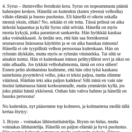
4. Syrus – ihmisvelho feeniksin kera. Syrus on nopeammasta päästä
hahmojen kesken. Hänellä on kuitenkin (kuten yleensä velhoilla)
vähän elämää ja huono puolustus. Eli hänellä ei oikein uskalla
mennä yksin, eihän? No, sekään ei ole totta. Tässä pelissä on aika
tärkeää hajaantua ja kyllä Syrus siitä selviää. Hänellä on myös
monia kykyjä, jotka parantavat sankareita. Hän hyökkää kaukaa
aika voimakkaasti. Ja tiedän sen, että hän saa feeniksensä
seuraavassa lisäosassa käyttöön ja se on aika hauskaa minusta!
Hänellä ei ole tyypillistä velhon persoonaa kuitenkaan. Hän on
ryhmän älykkäin, mutta myös se ryhmän vitsiniekka. Tai siltä se
ainakin tuntui. Hän ei kuitenkaan minun pelityylilleni sovi ja siksi on
näin alhaalla. Jos tykkää velhohahmoista, tämä on oiva siihen!
Ennen pelin aloittamista luulimme, että hän olisi tylsä kaukana
taisteluista pysyttelevä velho, joka ei tekisi paljoa, mutta olimme
väärässä. Hänhän teki aika paljon kaikkea! Silti minä en vain näe
itseäni laittamassa häntä korkeammalle, mutta ymmärrän kyllä, jos
joku pitäisi häntä ykkösenä. Onhan hän vahva hahmo ja hänellä on
hauska persoona!
No kuitenkin, nyt pääsemme top kolmeen, ja kolmantena meillä tällä
kertaa löytyy:
3. Brynn – voimakas lähisoturitaistelija. Brynn on hidas, mutta
voimakas lähitaistelija. Hänellä on paljon elämää ja hyvä puolustus.