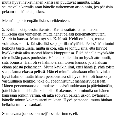
mutta hyvät hetket hänen kanssaan puuttuvat minulta. Ehkä
seuraavalla kerralla saan hänelle tarkemman arvioinnin, jos pääsisin
pelaamaan hänellä joskus.
Mennäänpä eteenpäin listassa viidenteen:
5. Kehli – kääpiösoturikemisti. Kehli saattaisi tämän hetken
fiiliksellä olla viimeinen, mutta hänet pelasti kokemattomuuteni
Vaerixin kanssa. Mutta nyt siis Kehlistä. Kehli on hidas, mutta
voimakas soturi. Tai siis siltä se paperilla näyttäisi. Pelissä hän tuntui
heikolta taisteluissa, mutta uskon, että se johtuu siitä, että hirviöt
hyökkäsivät aika useasti hänen kimppuunsa. Eikä hänellä myöskään
ole mikään paras puolustus. Hänellä kuitenkin on hyvät attribuutit,
siitä bonusta. Hän oli se hahmo erään toisen kanssa, jota halusin
ekana päästä pelaamaan. Mutta kävikin ilmi, ettei häntä ja yhtä toista
saa pelattua ekassa pelissä. Hän ei minulle ainakaan ollut kovinkaan
hyvä hahmo, mutta hänen persoonansa oli hyvä. Hän oli hauska ja
vastuullinen henkilö, joka oli epäonnistunut menneisyydessään.
Hänen persoonaansa on mukavaa päästä tutkimaan ja päivittämään,
jottei hän tuntuisi näin kehnolta. Kokemustakin minulla on hänen
kanssaan jonkin verran, eli aika sopivan paikan uskon löytäneeni
hänelle minun kokemusteni mukaan. Hyvä persoona, mutta hiukan
heikolta tuntuva sankari.
Seuraavana jonossa on neljäs sankarimme, eli: