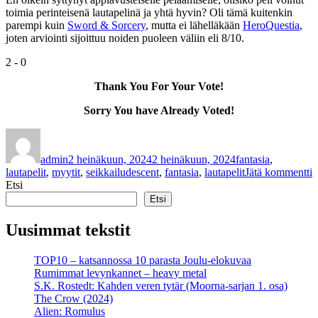
toimia perinteisenä lautapelinä ja yhtä hyvin? Oli tämä kuitenkin
parempi kuin
Sword & Sorcery
, mutta ei lähelläkään
HeroQuestia
,
joten arviointi sijoittuu noiden puoleen väliin eli 8/10.
2
-
0
Thank You For Your Vote!
Sorry You have Already Voted!
Kirjoittaja
Julkaistu
Kategoriat
admin
2 heinäkuun, 2024
2 heinäkuun, 2024
fantasia
,
Avainsanat
a
lautapelit
,
myytit
,
seikkailu
descent
,
fantasia
,
lautapelit
Jätä kommentti
D
Etsi
–
Etsi
L
o
Uusimmat tekstit
t
D
TOP10 – katsannossa 10 parasta Joulu-elokuvaa
Rumimmat levynkannet – heavy metal
S.K. Rostedt: Kahden veren tytär (Moorna-sarjan 1. osa)
The Crow (2024)
Alien: Romulus