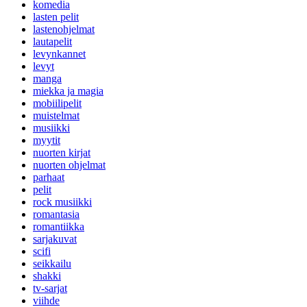
komedia
lasten pelit
lastenohjelmat
lautapelit
levynkannet
levyt
manga
miekka ja magia
mobiilipelit
muistelmat
musiikki
myytit
nuorten kirjat
nuorten ohjelmat
parhaat
pelit
rock musiikki
romantasia
romantiikka
sarjakuvat
scifi
seikkailu
shakki
tv-sarjat
viihde