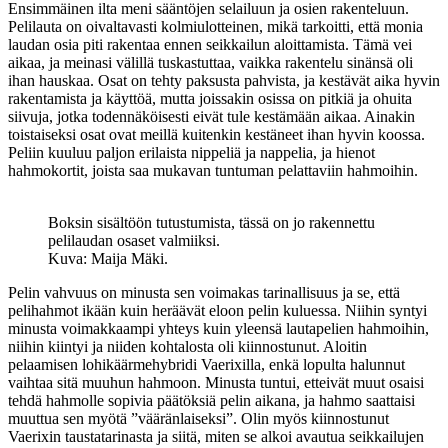
Ensimmäinen ilta meni sääntöjen selailuun ja osien rakenteluun.
Pelilauta on oivaltavasti kolmiulotteinen, mikä tarkoitti, että monia
laudan osia piti rakentaa ennen seikkailun aloittamista. Tämä vei
aikaa, ja meinasi välillä tuskastuttaa, vaikka rakentelu sinänsä oli
ihan hauskaa. Osat on tehty paksusta pahvista, ja kestävät aika hyvin
rakentamista ja käyttöä, mutta joissakin osissa on pitkiä ja ohuita
siivuja, jotka todennäköisesti eivät tule kestämään aikaa. Ainakin
toistaiseksi osat ovat meillä kuitenkin kestäneet ihan hyvin koossa.
Peliin kuuluu paljon erilaista nippeliä ja nappelia, ja hienot
hahmokortit, joista saa mukavan tuntuman pelattaviin hahmoihin.
Boksin sisältöön tutustumista, tässä on jo rakennettu
pelilaudan osaset valmiiksi.
Kuva: Maija Mäki.
Pelin vahvuus on minusta sen voimakas tarinallisuus ja se, että
pelihahmot ikään kuin heräävät eloon pelin kuluessa. Niihin syntyi
minusta voimakkaampi yhteys kuin yleensä lautapelien hahmoihin,
niihin kiintyi ja niiden kohtalosta oli kiinnostunut. Aloitin
pelaamisen lohikäärmehybridi Vaerixilla, enkä lopulta halunnut
vaihtaa sitä muuhun hahmoon. Minusta tuntui, etteivät muut osaisi
tehdä hahmolle sopivia päätöksiä pelin aikana, ja hahmo saattaisi
muuttua sen myötä ”vääränlaiseksi”. Olin myös kiinnostunut
Vaerixin taustatarinasta ja siitä, miten se alkoi avautua seikkailujen