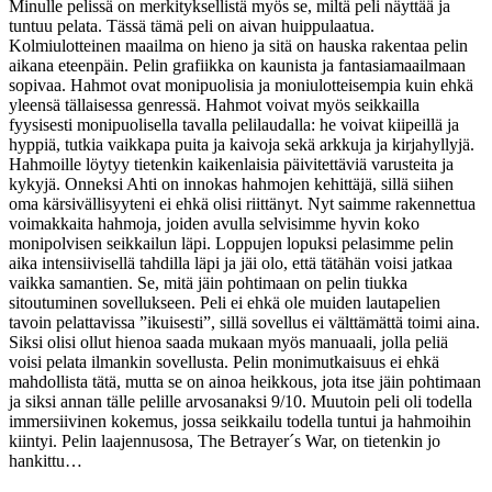
Minulle pelissä on merkityksellistä myös se, miltä peli näyttää ja
tuntuu pelata. Tässä tämä peli on aivan huippulaatua.
Kolmiulotteinen maailma on hieno ja sitä on hauska rakentaa pelin
aikana eteenpäin. Pelin grafiikka on kaunista ja fantasiamaailmaan
sopivaa. Hahmot ovat monipuolisia ja moniulotteisempia kuin ehkä
yleensä tällaisessa genressä. Hahmot voivat myös seikkailla
fyysisesti monipuolisella tavalla pelilaudalla: he voivat kiipeillä ja
hyppiä, tutkia vaikkapa puita ja kaivoja sekä arkkuja ja kirjahyllyjä.
Hahmoille löytyy tietenkin kaikenlaisia päivitettäviä varusteita ja
kykyjä. Onneksi Ahti on innokas hahmojen kehittäjä, sillä siihen
oma kärsivällisyyteni ei ehkä olisi riittänyt. Nyt saimme rakennettua
voimakkaita hahmoja, joiden avulla selvisimme hyvin koko
monipolvisen seikkailun läpi. Loppujen lopuksi pelasimme pelin
aika intensiivisellä tahdilla läpi ja jäi olo, että tätähän voisi jatkaa
vaikka samantien. Se, mitä jäin pohtimaan on pelin tiukka
sitoutuminen sovellukseen. Peli ei ehkä ole muiden lautapelien
tavoin pelattavissa ”ikuisesti”, sillä sovellus ei välttämättä toimi aina.
Siksi olisi ollut hienoa saada mukaan myös manuaali, jolla peliä
voisi pelata ilmankin sovellusta. Pelin monimutkaisuus ei ehkä
mahdollista tätä, mutta se on ainoa heikkous, jota itse jäin pohtimaan
ja siksi annan tälle pelille arvosanaksi 9/10. Muutoin peli oli todella
immersiivinen kokemus, jossa seikkailu todella tuntui ja hahmoihin
kiintyi. Pelin laajennusosa, The Betrayer´s War, on tietenkin jo
hankittu…