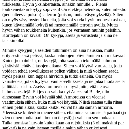
tuloksesta. Hyvin yksinkertaista, ainakin minulle… Pieniä
toukkeneitakin löytyy sopivasti! On efektejä tietenkin, kuten infektio
(periaatteessa poison) ja terror (poison, mutta väsymyksellä). Sitten
on myös väsymystoukkeneita, joita voi saada hyvin monesta asiasta,
kuten käyttämällä kykyjä tai menettämällä terrorin avulla. Mutta
hyvin vähän toukkeneita kuitenkin, jos verrataan muihin peleihin.
Korttejakin on kivasti. On kykyjä, aseita ja varusteita ja siinä ne
taisikin olla!
Minulle kykyjen ja aseiden tutkiminen on aina hauskaa, mutta
erityisesti tässä pelissä, koska hahmojen päivittäminen on mukavaa!
Kuten jo mainitsin, on kykyjä, joita saadaan tekemällä hahmon
yksityisiä tehtäviä tasojen aikana. Sitten voi löytyä varusteita, joita
voidaan tehdä sovelluksessa pelien välissä ja niitä voidaan saada
myös pelissä, kun tappaa hirviöitä ja tutkii esineitä. On myös
varusteosia, jotka löytyvät vain sovelluksesta ja ne pitää luoda siellä
ja liittää aseisiin. Aseissa on myös se hyvä juttu, että ne ovat
hahmospesifejä. Eli jos on vaikka nyt Ancestral Blade, niin
ainoastaan Brynn voi käyttää sitä. Armoreissa on yleensä
vaatimuksia siihen, kuka niitä voi käyttää. Niistä saattaa tulla riitaa
ennen pelin alkua, koska kaikki voivat haluta saman armorin.
Yleensä se kuitenkin menee siihen, että minä sanon sieltä parhaat (ja
vien ennen muita parhaimman tietysti) ja valitaan sen mukaan.
Taikajuomissa harvoin kuitenkaan on rajoituksia (3 oli maksimi per
sankari) ja ne vain jaetaan meillä ainakin vähän erikoisesti.