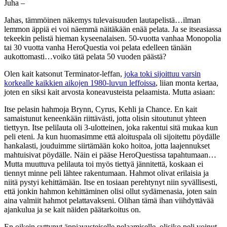
Juha –
Jahas, tämmöinen näkemys tulevaisuuden lautapelistä…ilman
lemmon äppiä ei voi näemmä näitäkään enää pelata. Ja se itseasiassa
tekeekin pelistä hieman kyseenalaisen. 50-vuotta vanhaa Monopolia
tai 30 vuotta vanha HeroQuestia voi pelata edelleen tänään
aukottomasti…voiko tätä pelata 50 vuoden päästä?
Olen kait katsonut Terminator-leffan,
joka toki sijoittuu varsin
korkealle kaikkien aikojen 1980-luvun leffoissa
, liian monta kertaa,
joten en siksi kait arvosta koneavusteista pelaamista. Mutta asiaan:
Itse pelasin hahmoja Brynn, Cyrus, Kehli ja Chance. En kait
samaistunut keneenkään riittävästi, jotta olisin sitoutunut yhteen
tiettyyn. Itse pelilauta oli 3-ulotteinen, joka rakentui sitä mukaa kun
peli eteni. Ja kun huomasimme että aloituspala oli sijoitettu pöydälle
hankalasti, jouduimme siirtämään koko hoitoa, jotta laajennukset
mahtuisivat pöydälle. Näin ei pääse HeroQuestissa tapahtumaan…
Mutta muuttuva pelilauta toi myös tiettyä jännitettä, koskaan ei
tiennyt minne peli lähtee rakentumaan. Hahmot olivat erilaisia ja
niitä pystyi kehittämään. Itse en tosiaan perehtynyt niin syvällisesti,
että jonkin hahmon kehittäminen olisi ollut sydämenasia, joten sain
aina valmiit hahmot pelattavakseni. Olihan tämä ihan viihdyttävää
ajankulua ja se kait näiden päätarkoitus on.
En oikein syttynyt äppiavusteiselle pelaamiselle, olisiko peli voinut