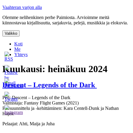
Siirry
Vaahteran varjon alla
sisältöön
Olemme nelihenkinen perhe Paimiosta. Arvioimme meitä
kiinnostavaa kirjallisuutta, sarjakuvia, pelejä, musiikkia ja elokuvia.
Valikko
Koti
Me
Yhteys
Kuukausi:
heinäkuu 2024
Descent – Legends of the Dark
Peli: Descent – Legends of the Dark
Valmistaja: Fantasy Flight Games (2021)
Pelisuunnittelu ja -kehittäminen: Kara Centell-Dunk ja Nathan
Hajek
Pelaajat: Ahti, Maija ja Juha