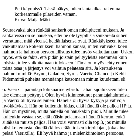
Peli käynnissä. Tässä näkyy, miten lauta alkaa rakentua
korkeammalle pilareiden varaan.
Kuva: Maija Mäki.
Seuraavaksi aion ränkätä sankarit oman mielipiteeni mukaan. Ja
sankareissa on se hauskaa, ettei ne ole tyypillisiä sankareita siihen
verrattuna, mitä yleensä heidänlaisensa ovat. Ränkkäykseen tulee
vaikuttamaan kokemukseni hahmon kanssa, miten vahvaksi koen
hahmon ja hahmon persoonallisuus tulee myös vaikuttamaan. Uskon
myös, että se fakta, että pidän joistain pelityyleistä enemmän kuin
toisista, tulee vaikuttamaan tulokseen. Tämä on myös tehty ennen
toista osaa ja järjestys voi vaihtua pelatessa sitä. Ja kertauksena
hahmot nimillä: Brynn, Galaden, Syrus, Vaerix, Chance ja Kehli.
Pidemmittä puheitta mennäänpä katsomaan minun kuudettani eli:
6. Vaerix – parantaja lohikäärmehybridi. Tähän sijoitukseen tulen
itse olemaan pettynyt. Olen hyvin kiinnostunut parantajahahmoista
ja Vaerix oli hyvä sellainen! Hänellä oli hyviä kykyjä ja vahvoja
hyökkäyksiä. Hän on kuitenkin hidas, eikä hänellä ole paljoa HP:ta.
Hän on mystinen, mutta hänellä on hauskakin puoli. Minulle tulee
kuitenkin vastaan se, että pääsin pelaamaan hänellä kerran, enkä
siitäkään muista paljoa. Hän voisi varmasti olla top 3, jos minulla
olisi kokemusta hänellä (kiitos erään toisen kirjoittajan, joka aina
pelasi Vaerixilla). Eli hyvä hahmo ja mielenkiintoinen persoona,