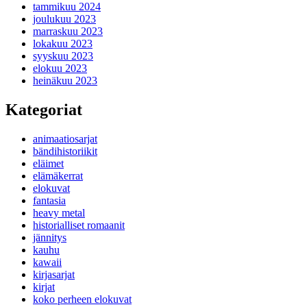
tammikuu 2024
joulukuu 2023
marraskuu 2023
lokakuu 2023
syyskuu 2023
elokuu 2023
heinäkuu 2023
Kategoriat
animaatiosarjat
bändihistoriikit
eläimet
elämäkerrat
elokuvat
fantasia
heavy metal
historialliset romaanit
jännitys
kauhu
kawaii
kirjasarjat
kirjat
koko perheen elokuvat