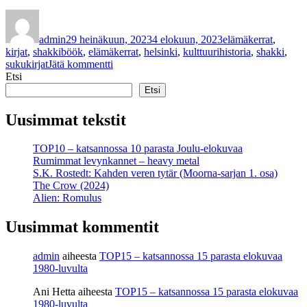
Kirjoittaja
Julkaistu
Kategoriat
admin
29 heinäkuun, 2023
4 elokuun, 2023
elämäkerrat
,
Avainsanat
kirjat
,
shakki
böök
,
elämäkerrat
,
helsinki
,
kulttuurihistoria
,
shakki
,
artikkeliin
sukukirjat
Jätä kommentti
Petri
Etsi
Saharinen
Etsi
ja
Pekka
Uusimmat tekstit
Böök:
Böök.
TOP10 – katsannossa 10 parasta Joulu-elokuvaa
Shakkia
Rumimmat levynkannet – heavy metal
ja
S.K. Rostedt: Kahden veren tytär (Moorna-sarjan 1. osa)
kulttuuria
The Crow (2024)
Alien: Romulus
Uusimmat kommentit
admin
aiheesta
TOP15 – katsannossa 15 parasta elokuvaa
1980-luvulta
Ani Hetta
aiheesta
TOP15 – katsannossa 15 parasta elokuvaa
1980-luvulta