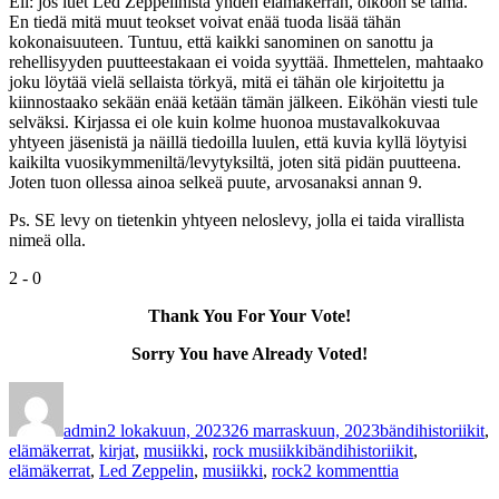
Eli: jos luet Led Zeppelinistä yhden elämäkerran, olkoon se tämä.
En tiedä mitä muut teokset voivat enää tuoda lisää tähän
kokonaisuuteen. Tuntuu, että kaikki sanominen on sanottu ja
rehellisyyden puutteestakaan ei voida syyttää. Ihmettelen, mahtaako
joku löytää vielä sellaista törkyä, mitä ei tähän ole kirjoitettu ja
kiinnostaako sekään enää ketään tämän jälkeen. Eiköhän viesti tule
selväksi. Kirjassa ei ole kuin kolme huonoa mustavalkokuvaa
yhtyeen jäsenistä ja näillä tiedoilla luulen, että kuvia kyllä löytyisi
kaikilta vuosikymmeniltä/levytyksiltä, joten sitä pidän puutteena.
Joten tuon ollessa ainoa selkeä puute, arvosanaksi annan 9.
Ps. SE levy on tietenkin yhtyeen neloslevy, jolla ei taida virallista
nimeä olla.
2
-
0
Thank You For Your Vote!
Sorry You have Already Voted!
Kirjoittaja
Julkaistu
Kategoriat
admin
2 lokakuun, 2023
26 marraskuun, 2023
bändihistoriikit
,
Avainsanat
elämäkerrat
,
kirjat
,
musiikki
,
rock musiikki
bändihistoriikit
,
artikkeliin
elämäkerrat
,
Led Zeppelin
,
musiikki
,
rock
2 kommenttia
Stephen