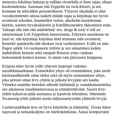
menestys kihahtaa hattuun ja millään elostelulla ei liene rajaa; ollaan
kuolemattomia. Sanotaan että Zeppelin loi rock-kliseet, ja sen
homman he tekivätkin perusteellisesti. Yhtyeen sikailulla ei ollut
vuosikymmenen alussa kaiketi mitään rajaa ja kirjoittaja tuo hyvin
avoimesti sekoilun, huumeiden vedon, alkoholin huolettoman
käytön, naisten hyväksikäytön ja hotellihuoneiden rikkomisen esiin.
Taitaapi olla niin että määritelmä: sex, drugs & rock´n´roll on
nimenomaan Led Zeppelinin lanseeraama. Erityisen ansiokasta on
juuri se, että kirjoittaja kirjoittaa tästä teemasta suht avoimesti;
lieneekö ajatuksella että rikokset ovat vanhentuneet. Esillä on mm.
Pagen suhde 14-vuotiaaseen tyttöön ja sen salaaminen kaikin
mahdollisin keinoin sekä rumpali Bonzon yritys raiskata
lentoemäntä kesken lennon. Ja nämä vain jäävuoren huippuna.
Kirjassa tulee hyvin esille yhtyeen laajempi vaikutus
musiikkimaailmaan. Esimerkiksi yhtye oli ensimmäinen, joka asetti
kiertuepalkkioille omat ehdot sekä oli myös ensimmäinen yhtye,
joka perusti oman levy-yhtiön ja julkaisi levyjään sen kautta.
Viimeksi mainittu tietenkin aiheutti kärhämää ja vastakkainasettelua
sen aikaisessa maailmankuvassa ja ymmärrettävästi. Suuret levy-
yhtiöt halusivat pitää asemansa ja lypsävän lehmänsä. Sittemmin
Swansong-yhtiö julkaisi useita miljoonamyyntiin yltäneitä levyjä.
Luettavuudeltaan teos on hyvn kirjoitettu ja käännetty. Teosta lukee
sujuvasti ja tarinankuljetus on mielenkiintoista. Ainoa kompurointi