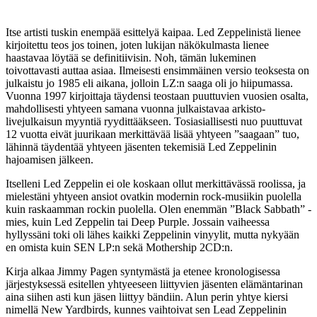
Itse artisti tuskin enempää esittelyä kaipaa. Led Zeppelinistä lienee
kirjoitettu teos jos toinen, joten lukijan näkökulmasta lienee
haastavaa löytää se definitiivisin. Noh, tämän lukeminen
toivottavasti auttaa asiaa. Ilmeisesti ensimmäinen versio teoksesta on
julkaistu jo 1985 eli aikana, jolloin LZ:n saaga oli jo hiipumassa.
Vuonna 1997 kirjoittaja täydensi teostaan puuttuvien vuosien osalta,
mahdollisesti yhtyeen samana vuonna julkaistavaa arkisto-
livejulkaisun myyntiä ryydittääkseen. Tosiasiallisesti nuo puuttuvat
12 vuotta eivät juurikaan merkittävää lisää yhtyeen ”saagaan” tuo,
lähinnä täydentää yhtyeen jäsenten tekemisiä Led Zeppelinin
hajoamisen jälkeen.
Itselleni Led Zeppelin ei ole koskaan ollut merkittävässä roolissa, ja
mielestäni yhtyeen ansiot ovatkin modernin rock-musiikin puolella
kuin raskaamman rockin puolella. Olen enemmän ”Black Sabbath” -
mies, kuin Led Zeppelin tai Deep Purple. Jossain vaiheessa
hyllyssäni toki oli lähes kaikki Zeppelinin vinyylit, mutta nykyään
en omista kuin SEN LP:n sekä Mothership 2CD:n.
Kirja alkaa Jimmy Pagen syntymästä ja etenee kronologisessa
järjestyksessä esitellen yhtyeeseen liittyvien jäsenten elämäntarinan
aina siihen asti kun jäsen liittyy bändiin. Alun perin yhtye kiersi
nimellä New Yardbirds, kunnes vaihtoivat sen Lead Zeppelinin