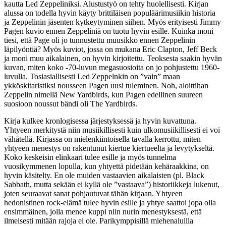
kautta Led Zeppeliniksi. Alustustyö on tehty huolellisesti. Kirjan
alussa on todella hyvin käyty brittiläisen populäärimusiikin historia
ja Zeppelinin jäsenten kytkeytyminen siihen. Myös erityisesti Jimmy
Pagen kuvio ennen Zeppeliniä on tuotu hyvin esille. Kuinka moni
tiesi, että Page oli jo tunnustettu muusikko ennen Zeppelinin
läpilyöntiä? Myös kuviot, jossa on mukana Eric Clapton, Jeff Beck
ja moni muu aikalainen, on hyvin kirjoitettu. Teoksesta saakin hyvän
kuvan, miten koko -70-luvun megasuosioita on jo pohjustettu 1960-
luvulla. Tosiasiallisesti Led Zeppelnkin on ”vain” maan
ykköskitaristiksi nousseen Pagen uusi tuleminen. Noh, aloittihan
Zeppelin nimellä New Yardbirds, kun Pagen edellinen suureen
suosioon noussut bändi oli The Yardbirds.
Kirja kulkee kronlogisessa järjestyksessä ja hyvin kuvattuna.
Yhtyeen merkitystä niin musiikillisesti kuin ulkomusiikillisesti ei voi
vähätellä. Kirjassa on mielenkiintoisella tavalla kerrottu, miten
yhtyeen menestys on rakentunut kiertue kiertueelta ja levytykseltä.
Koko keskeisin elinkaari tulee esille ja myös tunnelma
vuosikymmenen lopulla, kun yhtyettä pidetään kehäraakkina, on
hyvin käsitelty. En ole muiden vastaavien aikalaisten (pl. Black
Sabbath, mutta sekään ei kyllä ole ”vastaava”) historiikkeja lukenut,
joten seuraavat sanat pohjautuvat tähän kirjaan. Yhtyeen
hedonistinen rock-elämä tulee hyvin esille ja yhtye saattoi jopa olla
ensimmäinen, jolla menee kuppi niin nurin menestyksestä, että
ilmeisesti mitään rajoja ei ole. Parikymppisillä miehenaluilla