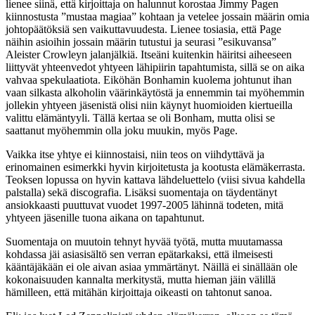
lienee siinä, että kirjoittaja on halunnut korostaa Jimmy Pagen
kiinnostusta ”mustaa magiaa” kohtaan ja vetelee jossain määrin omia
johtopäätöksiä sen vaikuttavuudesta. Lienee tosiasia, että Page
näihin asioihin jossain määrin tutustui ja seurasi ”esikuvansa”
Aleister Crowleyn jalanjälkiä. Itseäni kuitenkin häiritsi aiheeseen
liittyvät yhteenvedot yhtyeen lähipiirin tapahtumista, sillä se on aika
vahvaa spekulaatiota. Eiköhän Bonhamin kuolema johtunut ihan
vaan silkasta alkoholin väärinkäytöstä ja ennemmin tai myöhemmin
jollekin yhtyeen jäsenistä olisi niin käynyt huomioiden kiertueilla
valittu elämäntyyli. Tällä kertaa se oli Bonham, mutta olisi se
saattanut myöhemmin olla joku muukin, myös Page.
Vaikka itse yhtye ei kiinnostaisi, niin teos on viihdyttävä ja
erinomainen esimerkki hyvin kirjoitetusta ja kootusta elämäkerrasta.
Teoksen lopussa on hyvin kattava lähdeluettelo (viisi sivua kahdella
palstalla) sekä discografia. Lisäksi suomentaja on täydentänyt
ansiokkaasti puuttuvat vuodet 1997-2005 lähinnä todeten, mitä
yhtyeen jäsenille tuona aikana on tapahtunut.
Suomentaja on muutoin tehnyt hyvää työtä, mutta muutamassa
kohdassa jäi asiasisältö sen verran epätarkaksi, että ilmeisesti
kääntäjäkään ei ole aivan asiaa ymmärtänyt. Näillä ei sinällään ole
kokonaisuuden kannalta merkitystä, mutta hieman jäin välillä
hämilleen, että mitähän kirjoittaja oikeasti on tahtonut sanoa.