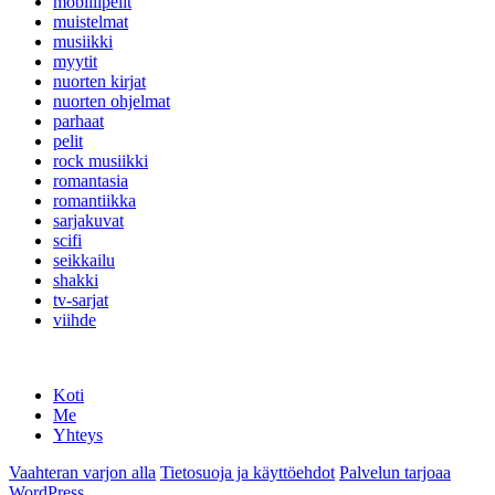
mobiilipelit
muistelmat
musiikki
myytit
nuorten kirjat
nuorten ohjelmat
parhaat
pelit
rock musiikki
romantasia
romantiikka
sarjakuvat
scifi
seikkailu
shakki
tv-sarjat
viihde
Koti
Me
Yhteys
Vaahteran varjon alla
Tietosuoja ja käyttöehdot
Palvelun tarjoaa
WordPress