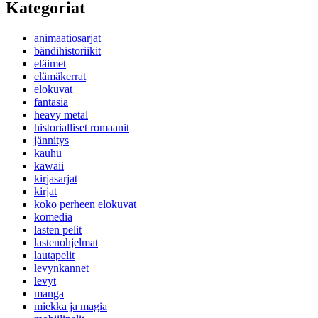
Kategoriat
animaatiosarjat
bändihistoriikit
eläimet
elämäkerrat
elokuvat
fantasia
heavy metal
historialliset romaanit
jännitys
kauhu
kawaii
kirjasarjat
kirjat
koko perheen elokuvat
komedia
lasten pelit
lastenohjelmat
lautapelit
levynkannet
levyt
manga
miekka ja magia