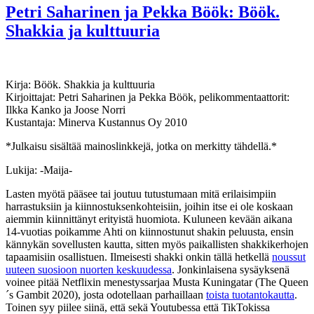
Davis:
Petri Saharinen ja Pekka Böök: Böök.
Jumalten
Shakkia ja kulttuuria
vasara
–
Saaga
Led
Zeppelinistä
Kirja: Böök. Shakkia ja kulttuuria
Kirjoittajat: Petri Saharinen ja Pekka Böök, pelikommentaattorit:
Ilkka Kanko ja Joose Norri
Kustantaja: Minerva Kustannus Oy 2010
*Julkaisu sisältää mainoslinkkejä, jotka on merkitty tähdellä.*
Lukija: -Maija-
Lasten myötä pääsee tai joutuu tutustumaan mitä erilaisimpiin
harrastuksiin ja kiinnostuksenkohteisiin, joihin itse ei ole koskaan
aiemmin kiinnittänyt erityistä huomiota. Kuluneen kevään aikana
14-vuotias poikamme Ahti on kiinnostunut shakin peluusta, ensin
kännykän sovellusten kautta, sitten myös paikallisten shakkikerhojen
tapaamisiin osallistuen. Ilmeisesti shakki onkin tällä hetkellä
noussut
uuteen suosioon nuorten keskuudessa
. Jonkinlaisena sysäyksenä
voinee pitää Netflixin menestyssarjaa Musta Kuningatar (The Queen
´s Gambit 2020), josta odotellaan parhaillaan
toista tuotantokautta
.
Toinen syy piilee siinä, että sekä Youtubessa että TikTokissa