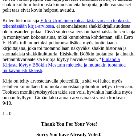
shakin kulttuurihistoriasta kiinnostuneita lukijoita, joille varsinaiset
pelit taas eivät kovin helposti avaudu.
Kuten historioitsija
Erkki Urpilainen toteaa tästä samasta teoksesta
tekemässään kirja-arviossa
, ei suomalaisesta shakkikirjallisuudesta
ole runsauden pulaa. Tässä suhteessa teos on harvinaislaatuisen laaja
ja monisyinen kokonaisuus, mikä kunnioittaa kohdettaan, sillä Eero
E. Böök tuli tunnetuksi peliuransa lisäksi myös tuotteliaana
kirjoittajana, joka toi tuotannollaan näkyväksi shakin historiaa ja
suomalaista shakkikulttuuria. Etsiskelin Böökin tuotantoa, ja ainakin
nettiantikvariaateista kirjoja löytyy harvakseltaan. *
Finlandia
Kirjasta löytyy Böökin Mestarin mietteitä ja muutakin tuotantoa
mukavan edukkaasti
.
Kirja on tehty arvostettavalla pieteetillä, ja sitä voi lukea myös
selaillen kiinnittäen huomiota ainoastaan johonkin tiettyyn teemaan.
Teoksen monikäyttöisyyden takia sen voisi hyvinkin hankkia myös
omaan hyllyyn. Tämän takia annan arvosanaksi varsin korkean
9/10.
1
-
0
Thank You For Your Vote!
Sorry You have Already Voted!