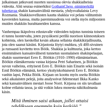
julkaistaan jatkuvasti nuorten suosiossa olevia shakkiaiheisia
videoita. Ahti seuraa esimerkiksi
GothamChess -nimimerkillä
tubettavaa
shakin kansainvälistä mestaria, yhdysvaltalaista Levy
Rozmania. Shakkisovellusten kautta shakkia voi pelata välituntisin
kavereiden kanssa, mutta paremmuudesta voi otella myös miljoonien
muiden shakkiin hurahtaneiden kanssa.
Vanhempaa ikäpolvea edustavalle videoiden tuijotus tunnista toiseen
ei tunnu luontevalta, joten pysyäkseni perillä nuorison kiinnostuksen
kohteista, olen lueskellut kesän aikana sellaista shakkikirjallisuutta,
jota olen saanut käsiini. Kirjastosta löytyi muhkea, yli 400-sivuinen
ja runsaasti kuvitettu teos Böök. Shakkia ja kulttuuria, joka kertoo
ensimmäisen kansainvälisesti tunnetun suomalaisen shakinpelaajan,
shakin suurmestari Eero E. Böökin (1910–1990) elämäntarinan.
Böökin elämäkerrasta vastaa kirjassa Petri Saharinen, ja Böökin
suvun vaiheista, erityisesti Eero E. Böökin isän Einarin sekä isoisän
Emil Böökin elämästä, kertoo yksityiskohtaisesti Eero E. Böökin
vanhin lapsi, Pekka Böök. Kirjaan on koottu myös useita Böökin
sekä aikalaisten pelejä, joita analysoivat fidemestari Ilkka Kanko
sekä kansainvälinen mestari Joose Norri. Kirjassa on siis tavallaan
kolme erilaista tasoa, ja sitä voikin lukea monesta näkökulmasta
käsin.
Mitä ihminen saisi aikaan, jollei ottaisi
tehdäkseen enemmän kuin kerkiää.”