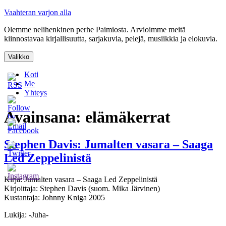
Siirry
Vaahteran varjon alla
sisältöön
Olemme nelihenkinen perhe Paimiosta. Arvioimme meitä
kiinnostavaa kirjallisuutta, sarjakuvia, pelejä, musiikkia ja elokuvia.
Valikko
Koti
Me
Yhteys
Avainsana:
elämäkerrat
Stephen Davis: Jumalten vasara – Saaga
Led Zeppelinistä
Kirja: Jumalten vasara – Saaga Led Zeppelinistä
Kirjoittaja: Stephen Davis (suom. Mika Järvinen)
Kustantaja: Johnny Kniga 2005
Lukija: -Juha-