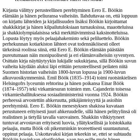
Kirjasta välittyy perusteellinen perehtyminen Eero E. Böökin
elämään ja hänen peliuransa vaiheisiin. Ilahduttavaa on, että loppuun
on kirjattu lähteiden ja kirjallisuuden lisäksi Böökin kirjoittamat
shakkikirjat ja hänen kilpailutuloksiaan turnauksissa, maaotteluissa
ja shakkiolympialaisissa sekä merkittävimmissä kaksinotteluissa.
Lopusta löytyy myös pelaajahakemisto sekä peliluettelo. Böökin
perhekunnan kotiarkiston lähteet ovat todennäköisesti olleet
tärkeässä roolissa siinä, että Eero E. Böökin elämään päästään
pureutumaan näin monipuolisesti ja eri elämänvaiheisiin syventyen.
Osittain kirja näyttäytyykin lukijalle sukukirjana, sillä Böökin suvun
vaiheita käydään aluksi läpi erittäin perusteellisesti peilaten niitä
Suomen historian vaiheisiin 1800-luvun lopussa ja 1900-luvun
alkuvuosikymmeninä. Emil Böök (1835–1914) toimi ruotsinkielisen
Helsingofrs lyceumin rehtorina ja hänen poikansa Einar Böök
(1874–1957) teki virkamiesuran toimien mm. Cajanderin toisessa
virkamieshallituksessa sosiaaliministerinä vuonna 1924. Böökin
perheessä arvostettiin ahkeruutta, pitkäjänteisyyttä ja asioihin
perehtymistä. Eero E. Böökin menestyksen shakissa kuvataan
perustuneen erityisesti juuri ahkeruudelle, sillä hänen pelityylinsä oli
realistinen ja tietyllä tavalla varovainen. Shakkiin vihkiytyneet
tuntuvat arvostavan erityisesti luovia, yllätyksellisiä ja loistokkaita
pelaajia, mutta Böök oli pikemminkin teoreettisesti suuntautunut,
oppinut pelaaja. Uskottavaksi kirjan tekeekin se, ettei se suhtaudu
Böökiin kovinkaan glorifioiden, vaan tuo esille myös hänen