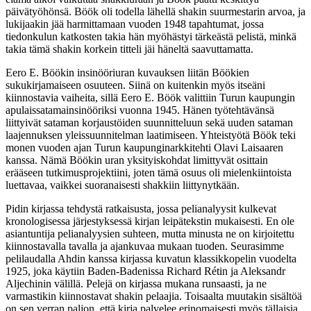
päivätyöhönsä. Böök oli todella lähellä shakin suurmestarin arvoa, ja
lukijaakin jää harmittamaan vuoden 1948 tapahtumat, jossa
tiedonkulun katkosten takia hän myöhästyi tärkeästä pelistä, minkä
takia tämä shakin korkein titteli jäi häneltä saavuttamatta.
Eero E. Böökin insinööriuran kuvauksen liitän Böökien
sukukirjamaiseen osuuteen. Siinä on kuitenkin myös itseäni
kiinnostavia vaiheita, sillä Eero E. Böök valittiin Turun kaupungin
apulaissatamainsinööriksi vuonna 1945. Hänen työtehtävänsä
liittyivät sataman korjaustöiden suunnitteluun sekä uuden sataman
laajennuksen yleissuunnitelman laatimiseen. Yhteistyötä Böök teki
monen vuoden ajan Turun kaupunginarkkitehti Olavi Laisaaren
kanssa. Nämä Böökin uran yksityiskohdat limittyvät osittain
erääseen tutkimusprojektiini, joten tämä osuus oli mielenkiintoista
luettavaa, vaikkei suoranaisesti shakkiin liittynytkään.
Pidin kirjassa tehdystä ratkaisusta, jossa pelianalyysit kulkevat
kronologisessa järjestyksessä kirjan leipätekstin mukaisesti. En ole
asiantuntija pelianalyysien suhteen, mutta minusta ne on kirjoitettu
kiinnostavalla tavalla ja ajankuvaa mukaan tuoden. Seurasimme
pelilaudalla Ahdin kanssa kirjassa kuvatun klassikkopelin vuodelta
1925, joka käytiin Baden-Badenissa Richard Rétin ja Aleksandr
Aljechinin välillä. Pelejä on kirjassa mukana runsaasti, ja ne
varmastikin kiinnostavat shakin pelaajia. Toisaalta muutakin sisältöä
on sen verran paljon, että kirja palvelee erinomaisesti myös tällaisia