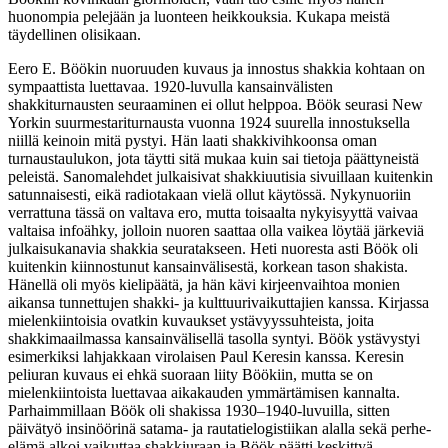
huonompia pelejään ja luonteen heikkouksia. Kukapa meistä
täydellinen olisikaan.
Eero E. Böökin nuoruuden kuvaus ja innostus shakkia kohtaan on
sympaattista luettavaa. 1920-luvulla kansainvälisten
shakkiturnausten seuraaminen ei ollut helppoa. Böök seurasi New
Yorkin suurmestariturnausta vuonna 1924 suurella innostuksella
niillä keinoin mitä pystyi. Hän laati shakkivihkoonsa oman
turnaustaulukon, jota täytti sitä mukaa kuin sai tietoja päättyneistä
peleistä. Sanomalehdet julkaisivat shakkiuutisia sivuillaan kuitenkin
satunnaisesti, eikä radiotakaan vielä ollut käytössä. Nykynuoriin
verrattuna tässä on valtava ero, mutta toisaalta nykyisyyttä vaivaa
valtaisa infoähky, jolloin nuoren saattaa olla vaikea löytää järkeviä
julkaisukanavia shakkia seuratakseen. Heti nuoresta asti Böök oli
kuitenkin kiinnostunut kansainvälisestä, korkean tason shakista.
Hänellä oli myös kielipäätä, ja hän kävi kirjeenvaihtoa monien
aikansa tunnettujen shakki- ja kulttuurivaikuttajien kanssa. Kirjassa
mielenkiintoisia ovatkin kuvaukset ystävyyssuhteista, joita
shakkimaailmassa kansainvälisellä tasolla syntyi. Böök ystävystyi
esimerkiksi lahjakkaan virolaisen Paul Keresin kanssa. Keresin
peliuran kuvaus ei ehkä suoraan liity Böökiin, mutta se on
mielenkiintoista luettavaa aikakauden ymmärtämisen kannalta.
Parhaimmillaan Böök oli shakissa 1930–1940-luvuilla, sitten
päivätyö insinöörinä satama- ja rautatielogistiikan alalla sekä perhe-
elämä alkoi vaikuttaa shakkiuraan ja Böök päätti keskittyä