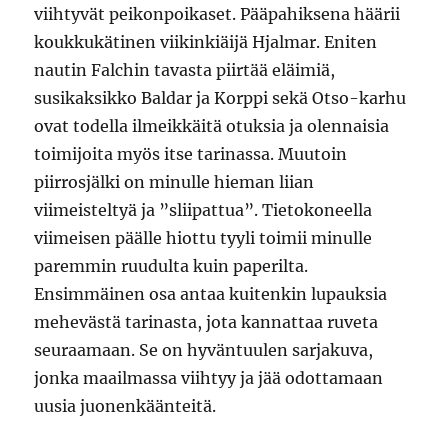
viihtyvät peikonpoikaset. Pääpahiksena häärii
koukkukätinen viikinkiäijä Hjalmar. Eniten
nautin Falchin tavasta piirtää eläimiä,
susikaksikko Baldar ja Korppi sekä Otso-karhu
ovat todella ilmeikkäitä otuksia ja olennaisia
toimijoita myös itse tarinassa. Muutoin
piirrosjälki on minulle hieman liian
viimeisteltyä ja ”sliipattua”. Tietokoneella
viimeisen päälle hiottu tyyli toimii minulle
paremmin ruudulta kuin paperilta.
Ensimmäinen osa antaa kuitenkin lupauksia
mehevästä tarinasta, jota kannattaa ruveta
seuraamaan. Se on hyväntuulen sarjakuva,
jonka maailmassa viihtyy ja jää odottamaan
uusia juonenkäänteitä.