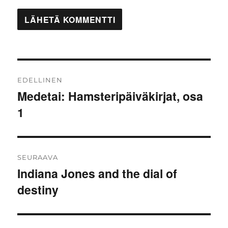
Artikkelien
EDELLINEN
selaus
Medetai: Hamsteripäiväkirjat, osa
Edellinen
1
artikkeli:
SEURAAVA
Indiana Jones and the dial of
Seuraava
destiny
artikkeli: