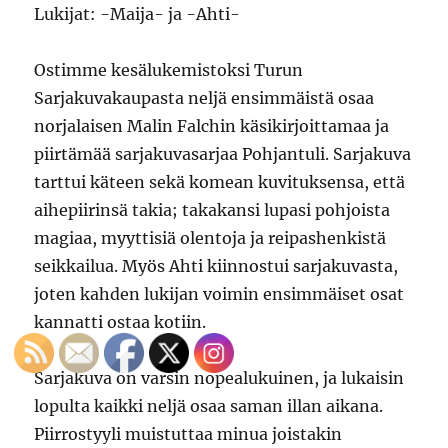
Lukijat: -Maija- ja -Ahti-
Ostimme kesälukemistoksi Turun
Sarjakuvakaupasta neljä ensimmäistä osaa
norjalaisen Malin Falchin käsikirjoittamaa ja
piirtämää sarjakuvasarjaa Pohjantuli. Sarjakuva
tarttui käteen sekä komean kuvituksensa, että
aihepiirinsä takia; takakansi lupasi pohjoista
magiaa, myyttisiä olentoja ja reipashenkistä
seikkailua. Myös Ahti kiinnostui sarjakuvasta,
joten kahden lukijan voimin ensimmäiset osat
kannatti ostaa kotiin.
Sarjakuva on varsin nopealukuinen, ja lukaisin
lopulta kaikki neljä osaa saman illan aikana.
Piirrostyyli muistuttaa minua joistakin