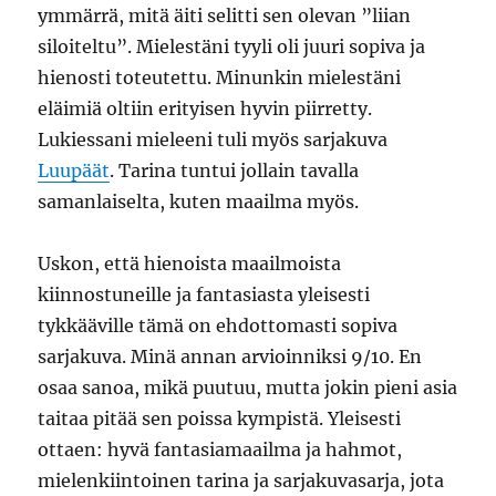
ymmärrä, mitä äiti selitti sen olevan ”liian
siloiteltu”. Mielestäni tyyli oli juuri sopiva ja
hienosti toteutettu. Minunkin mielestäni
eläimiä oltiin erityisen hyvin piirretty.
Lukiessani mieleeni tuli myös sarjakuva
Luupäät
. Tarina tuntui jollain tavalla
samanlaiselta, kuten maailma myös.
Uskon, että hienoista maailmoista
kiinnostuneille ja fantasiasta yleisesti
tykkääville tämä on ehdottomasti sopiva
sarjakuva. Minä annan arvioinniksi 9/10. En
osaa sanoa, mikä puutuu, mutta jokin pieni asia
taitaa pitää sen poissa kympistä. Yleisesti
ottaen: hyvä fantasiamaailma ja hahmot,
mielenkiintoinen tarina ja sarjakuvasarja, jota