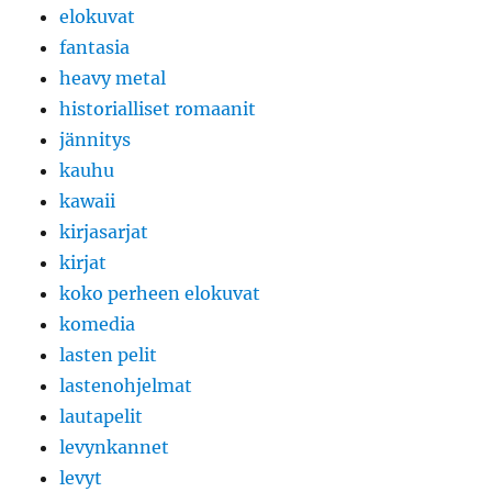
elokuvat
fantasia
heavy metal
historialliset romaanit
jännitys
kauhu
kawaii
kirjasarjat
kirjat
koko perheen elokuvat
komedia
lasten pelit
lastenohjelmat
lautapelit
levynkannet
levyt