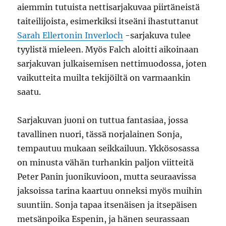
aiemmin tutuista nettisarjakuvaa piirtäneistä
taiteilijoista, esimerkiksi itseäni ihastuttanut
Sarah Ellertonin Inverloch
-sarjakuva tulee
tyylistä mieleen. Myös Falch aloitti aikoinaan
sarjakuvan julkaisemisen nettimuodossa, joten
vaikutteita muilta tekijöiltä on varmaankin
saatu.
Sarjakuvan juoni on tuttua fantasiaa, jossa
tavallinen nuori, tässä norjalainen Sonja,
tempautuu mukaan seikkailuun. Ykkösosassa
on minusta vähän turhankin paljon viitteitä
Peter Panin juonikuvioon, mutta seuraavissa
jaksoissa tarina kaartuu onneksi myös muihin
suuntiin. Sonja tapaa itsenäisen ja itsepäisen
metsänpoika Espenin, ja hänen seurassaan