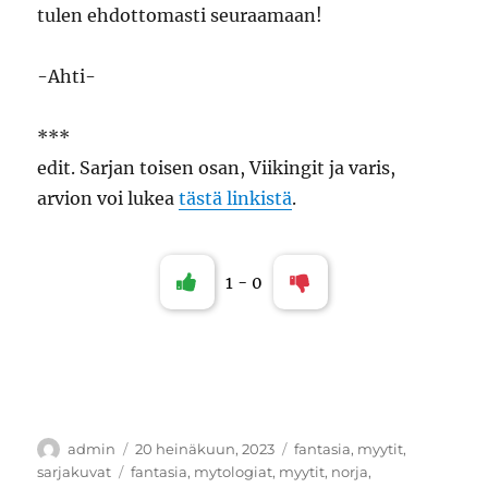
tulen ehdottomasti seuraamaan!
-Ahti-
***
edit. Sarjan toisen osan, Viikingit ja varis,
arvion voi lukea
tästä linkistä
.
1
-
0
Kirjoittaja
Julkaistu
Kategoriat
admin
20 heinäkuun, 2023
fantasia
,
myytit
,
Avainsanat
sarjakuvat
fantasia
,
mytologiat
,
myytit
,
norja
,