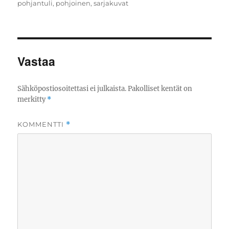
pohjantuli
,
pohjoinen
,
sarjakuvat
Vastaa
Sähköpostiosoitettasi ei julkaista.
Pakolliset kentät on
merkitty
*
KOMMENTTI
*