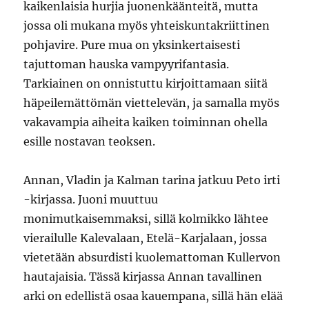
kaikenlaisia hurjia juonenkäänteitä, mutta
jossa oli mukana myös yhteiskuntakriittinen
pohjavire. Pure mua on yksinkertaisesti
tajuttoman hauska vampyyrifantasia.
Tarkiainen on onnistuttu kirjoittamaan siitä
häpeilemättömän viettelevän, ja samalla myös
vakavampia aiheita kaiken toiminnan ohella
esille nostavan teoksen.
Annan, Vladin ja Kalman tarina jatkuu Peto irti
-kirjassa. Juoni muuttuu
monimutkaisemmaksi, sillä kolmikko lähtee
vierailulle Kalevalaan, Etelä-Karjalaan, jossa
vietetään absurdisti kuolemattoman Kullervon
hautajaisia. Tässä kirjassa Annan tavallinen
arki on edellistä osaa kauempana, sillä hän elää