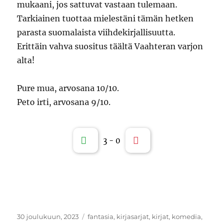
mukaani, jos sattuvat vastaan tulemaan.
Tarkiainen tuottaa mielestäni tämän hetken
parasta suomalaista viihdekirjallisuutta.
Erittäin vahva suositus täältä Vaahteran varjon
alta!
Pure mua, arvosana 10/10.
Peto irti, arvosana 9/10.
3
-
0
Julkaistu
Kategoriat
30 joulukuun, 2023
fantasia
,
kirjasarjat
,
kirjat
,
komedia
,