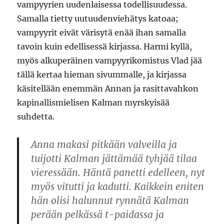
vampyyrien uudenlaisessa todellisuudessa.
Samalla tietty uutuudenviehätys katoaa;
vampyyrit eivät värisytä enää ihan samalla
tavoin kuin edellisessä kirjassa. Harmi kyllä,
myös alkuperäinen vampyyrikomistus Vlad jää
tällä kertaa hieman sivummalle, ja kirjassa
käsitellään enemmän Annan ja rasittavahkon
kapinallismielisen Kalman myrskyisää
suhdetta.
Anna makasi pitkään valveilla ja
tuijotti Kalman jättämää tyhjää tilaa
vieressään. Häntä panetti edelleen, nyt
myös vitutti ja kadutti. Kaikkein eniten
hän olisi halunnut rynnätä Kalman
perään pelkässä t-paidassa ja