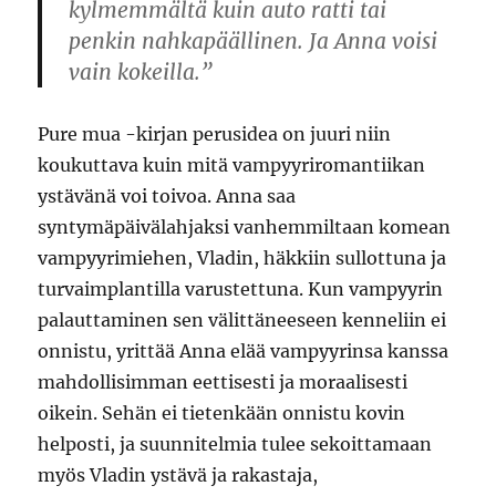
kylmemmältä kuin auto ratti tai
penkin nahkapäällinen. Ja Anna voisi
vain kokeilla.”
Pure mua -kirjan perusidea on juuri niin
koukuttava kuin mitä vampyyriromantiikan
ystävänä voi toivoa. Anna saa
syntymäpäivälahjaksi vanhemmiltaan komean
vampyyrimiehen, Vladin, häkkiin sullottuna ja
turvaimplantilla varustettuna. Kun vampyyrin
palauttaminen sen välittäneeseen kenneliin ei
onnistu, yrittää Anna elää vampyyrinsa kanssa
mahdollisimman eettisesti ja moraalisesti
oikein. Sehän ei tietenkään onnistu kovin
helposti, ja suunnitelmia tulee sekoittamaan
myös Vladin ystävä ja rakastaja,