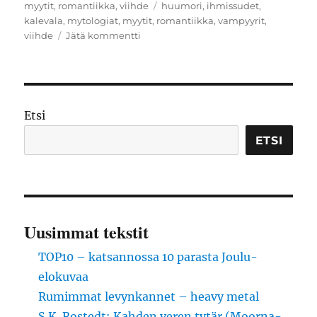
Avainsanat
myytit
,
romantiikka
,
viihde
huumori
,
ihmissudet
,
kalevala
,
mytologiat
,
myytit
,
romantiikka
,
vampyyrit
,
artikkeliin
viihde
Jätä kommentti
Terhi
Tarkiainen:
Pure
mua
&
Etsi
Peto
irti
ETSI
Uusimmat tekstit
TOP10 – katsannossa 10 parasta Joulu-
elokuvaa
Rumimmat levynkannet – heavy metal
S.K. Rostedt: Kahden veren tytär (Moorna-