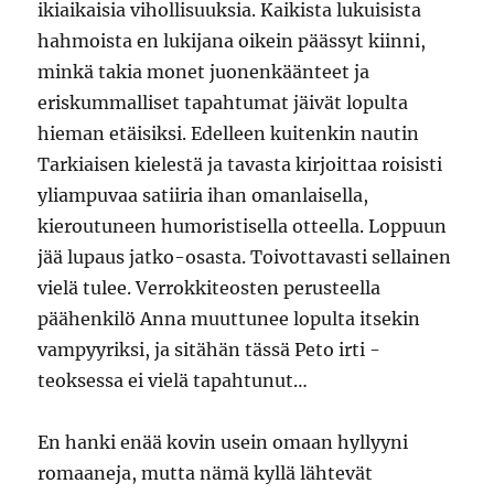
ikiaikaisia vihollisuuksia. Kaikista lukuisista
hahmoista en lukijana oikein päässyt kiinni,
minkä takia monet juonenkäänteet ja
eriskummalliset tapahtumat jäivät lopulta
hieman etäisiksi. Edelleen kuitenkin nautin
Tarkiaisen kielestä ja tavasta kirjoittaa roisisti
yliampuvaa satiiria ihan omanlaisella,
kieroutuneen humoristisella otteella. Loppuun
jää lupaus jatko-osasta. Toivottavasti sellainen
vielä tulee. Verrokkiteosten perusteella
päähenkilö Anna muuttunee lopulta itsekin
vampyyriksi, ja sitähän tässä Peto irti -
teoksessa ei vielä tapahtunut…
En hanki enää kovin usein omaan hyllyyni
romaaneja, mutta nämä kyllä lähtevät