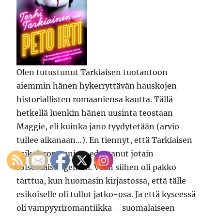
Olen tutustunut Tarkiaisen tuotantoon
aiemmin hänen hykerryttävän hauskojen
historiallisten romaaniensa kautta. Tällä
hetkellä luenkin hänen uusinta teostaan
Maggie, eli kuinka jano tyydytetään (arvio
tullee aikanaan…). En tiennyt, että Tarkiaisen
esikoisromaani on edustanut jotain
toisenlaista genreä. Vaan siihen oli pakko
tarttua, kun huomasin kirjastossa, että tälle
esikoiselle oli tullut jatko-osa. Ja että kyseessä
oli vampyyriromantiikka – suomalaiseen