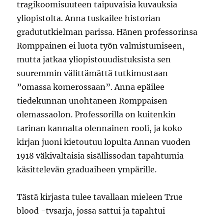
tragikoomisuuteen taipuvaisia kuvauksia
yliopistolta. Anna tuskailee historian
gradututkielman parissa. Hänen professorinsa
Romppainen ei luota työn valmistumiseen,
mutta jatkaa yliopistouudistuksista sen
suuremmin välittämättä tutkimustaan
”omassa komerossaan”. Anna epäilee
tiedekunnan unohtaneen Romppaisen
olemassaolon. Professorilla on kuitenkin
tarinan kannalta olennainen rooli, ja koko
kirjan juoni kietoutuu lopulta Annan vuoden
1918 väkivaltaisia sisällissodan tapahtumia
käsittelevän graduaiheen ympärille.
Tästä kirjasta tulee tavallaan mieleen True
blood -tvsarja, jossa sattui ja tapahtui