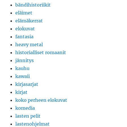
bändihistoriikit
eläimet
elämäkerrat
elokuvat
fantasia
heavy metal
historialliset romaanit
jännitys
kauhu
kawaii
kirjasarjat
kirjat
koko perheen elokuvat
komedia
lasten pelit
lastenohjelmat