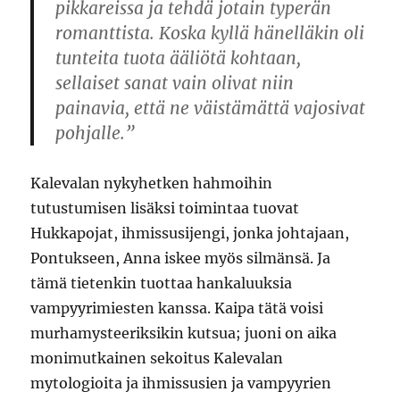
pikkareissa ja tehdä jotain typerän
romanttista. Koska kyllä hänelläkin oli
tunteita tuota ääliötä kohtaan,
sellaiset sanat vain olivat niin
painavia, että ne väistämättä vajosivat
pohjalle.”
Kalevalan nykyhetken hahmoihin
tutustumisen lisäksi toimintaa tuovat
Hukkapojat, ihmissusijengi, jonka johtajaan,
Pontukseen, Anna iskee myös silmänsä. Ja
tämä tietenkin tuottaa hankaluuksia
vampyyrimiesten kanssa. Kaipa tätä voisi
murhamysteeriksikin kutsua; juoni on aika
monimutkainen sekoitus Kalevalan
mytologioita ja ihmissusien ja vampyyrien