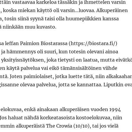
täin vastaavaa karkeloa tässäkin ja ihmettelen varsin
, koska miekan käyttö oli varsin…luovaa. Alkuperäinen
fa, tosin siinä syynä taisi olla huumepiikkien kanssa
ä niinkään muu kuvasto.
 leffan Paimion Biostarassa (https://biostara.fi/)
ja hämmennys oli suuri, kun totesin olevani ainoa
s yksityisnäytöksen, joka tietysti on laatua, mutta eivätk
ten käytä palvelua vai eikö tämänsisältöinen viihde
tä. Joten paimiolaiset, jotka luette tätä, niin alkakaaha
ssanne olevaa palvelua, jotta se kannattaa. Liputkin ov
la elokuvaa, enkä ainakaan alkuperäisen vuoden 1994
. Jos haluat nähdä korkeatasoista kostoelokuvaa, niin
mmin alkuperäistä The Crowia (10/10), tai jos vielä