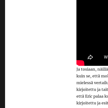
Ja tosiaan, näil
kuin se, että m
mielessä vertail
kirjoitettu ja t
että Eric palaa k
kirjoitettu ja es