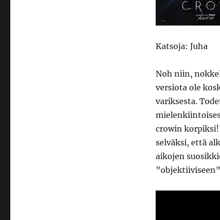
Katsoja: Juha
Noh niin, nokkel
versiota ole ko
variksesta. Tode
mielenkiintoise
crowin korpiksi!
selväksi, että a
aikojen suosikki
”objektiiviseen”