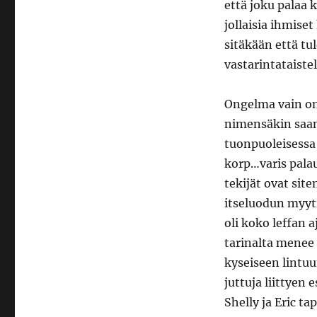
että joku palaa 
jollaisia ihmise
sitäkään että tu
vastarintataist
Ongelma vain on 
nimensäkin saanu
tuonpuoleisessa 
korp…varis pala
tekijät ovat sit
itseluodun myyti
oli koko leffan 
tarinalta menee 
kyseiseen lintuu
juttuja liittyen
Shelly ja Eric t