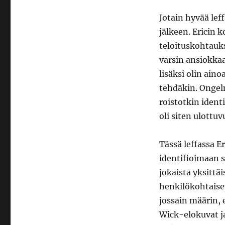
Jotain hyvää lef
jälkeen. Ericin k
teloituskohtauk
varsin ansiokkaa
lisäksi olin aino
tehdäkin. Ongelm
roistotkin iden
oli siten ulottuv
Tässä leffassa E
identifioimaan s
jokaista yksittä
henkilökohtaisen
jossain määrin, 
Wick-elokuvat ja 