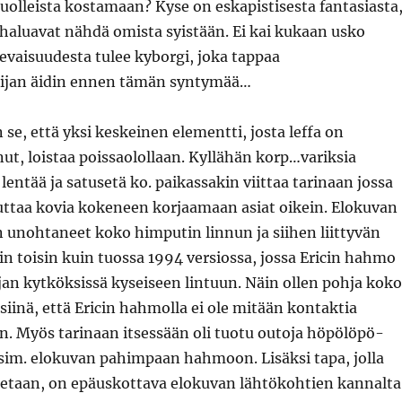
kuolleista kostamaan? Kyse on eskapistisesta fantasiasta
t haluavat nähdä omista syistään. Ei kai kukaan usko
levaisuudesta tulee kyborgi, joka tappaa
elijan äidin ennen tämän syntymää…
se, että yksi keskeinen elementti, josta leffa on
t, loistaa poissaolollaan. Kyllähän korp…variksia
lentää ja satusetä ko. paikassakin viittaa tarinaan jossa
uttaa kovia kokeneen korjaamaan asiat oikein. Elokuvan
en unohtaneet koko himputin linnun ja siihen liittyvän
n toisin kuin tuossa 1994 versiossa, jossa Ericin hahmo
ajan kytköksissä kyseiseen lintuun. Näin ollen pohja koko
siinä, että Ericin hahmolla ei ole mitään kontaktia
n. Myös tarinaan itsessään oli tuotu outoja höpölöpö-
 esim. elokuvan pahimpaan hahmoon. Lisäksi tapa, jolla
apetaan, on epäuskottava elokuvan lähtökohtien kannalta