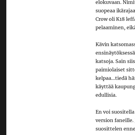
elokuvaan. Nimit
suopeaa ikärajaa
Crow oli K18 lef
pelaaminen, eik
Kävin katsomassa
ensinäytöksessä 
katsoja. Sain sii
paimiolaiset sit
kelpaa…tiedä hän
käyttää kaupungi
edullisia.
En voi suositel
version faneille
suosittelen enne