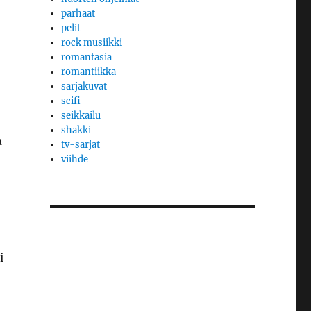
parhaat
pelit
rock musiikki
romantasia
romantiikka
sarjakuvat
scifi
seikkailu
shakki
a
tv-sarjat
viihde
i