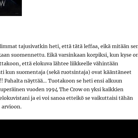
immat tajusivatkin heti, että tätä leffaa, eikä mitään se
skaan suomennettu. Eikä varsinkaan korpiksi, kun kyse o
ttakoon, että elokuva lähtee liikkeelle vähintään
sti kun suomentaja (sekä ruotsintaja) ovat kääntäneet
!! Pahalta näyttää… Tuotakoon se heti ensi alkuun
lkuperäinen vuoden 1994 The Crow on yksi kaikkien
elokuvistani ja ei voi sanoa etteikö se vaikuttaisi tähän
 arvioon.