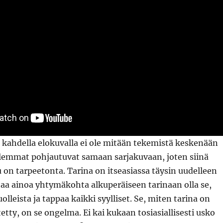
lä kahdella elokuvalla ei ole mitään tekemistä keskenään
olemmat pohjautuvat samaan sarjakuvaan, joten siinä
u on tarpeetonta. Tarina on itseasiassa täysin uudelleen
aitaa ainoa yhtymäkohta alkuperäiseen tarinaan olla se,
uolleista ja tappaa kaikki syylliset. Se, miten tarina on
itetty, on se ongelma. Ei kai kukaan tosiasiallisesti usko