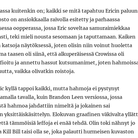
fassa kuitenkin on; kaikki se mitä tapahtuu Ericin paluun
osto on ansiokkaalla raivolla esitetty ja parhaassa
sessa oopperassa, jossa Eric soveltaa samuraimiekkaa
sti, teki mieli nousta sesomaan ja taputtamaan. Kaiken
a katsoja näytöksessä, joten olisin niin voinut huoletta
a taasen oli siinä, että alkuperäisessä Crowissa oli
tifioitu ja annettu hassut kutsumanimet, joten hahmoiss
uutta, vaikka olivatkin roistoja.
ric kyllä tappoi kaikki, mutta hahmoja ei pystynyt
amalla tavalla, kuin Brandon Leen versiossa, jossa
istä hahmoa jahdattiin nimeltä ja jokainen sai
 yksittäiskäsittelyn. Elokuvan graafinen väkivalta yllätt
että tämmöisiä leffoja ei enää tehdä. Olin toki nähnyt jo
Kill Bill taisi olla se, joka palautti hurmeisen kuvaston