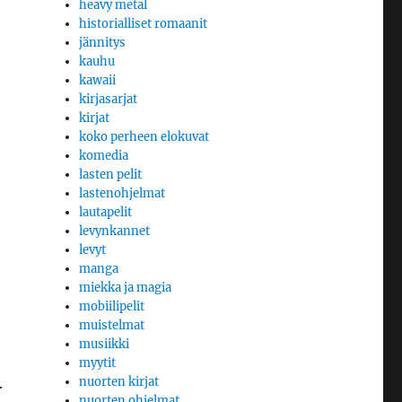
,
heavy metal
historialliset romaanit
jännitys
kauhu
kawaii
kirjasarjat
kirjat
koko perheen elokuvat
komedia
lasten pelit
lastenohjelmat
lautapelit
levynkannet
levyt
manga
miekka ja magia
mobiilipelit
muistelmat
musiikki
myytit
.
nuorten kirjat
nuorten ohjelmat