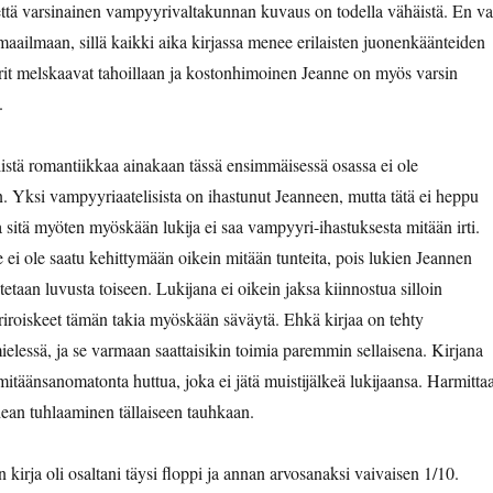
 että varsinainen vampyyrivaltakunnan kuvaus on todella vähäistä. En va
maailmaan, sillä kaikki aika kirjassa menee erilaisten juonenkäänteiden
it melskaavat tahoillaan ja kostonhimoinen Jeanne on myös varsin
.
listä romantiikkaa ainakaan tässä ensimmäisessä osassa ei ole
. Yksi vampyyriaatelisista on ihastunut Jeanneen, mutta tätä ei heppu
a sitä myöten myöskään lukija ei saa vampyyri-ihastuksesta mitään irti.
 ei ole saatu kehittymään oikein mitään tunteita, pois lukien Jeannen
tetaan luvusta toiseen. Lukijana ei oikein jaksa kiinnostua silloin
riroiskeet tämän takia myöskään säväytä. Ehkä kirjaa on tehty
ielessä, ja se varmaan saattaisikin toimia paremmin sellaisena. Kirjana
mitäänsanomatonta huttua, joka ei jätä muistijälkeä lukijaansa. Harmitta
ean tuhlaaminen tällaiseen tauhkaan.
irja oli osaltani täysi floppi ja annan arvosanaksi vaivaisen 1/10.