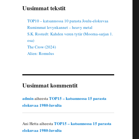
Uusimmat tekstit
TOP10 – katsannossa 10 parasta Joulu-elokuvaa
Rumimmat levynkannet – heavy metal
S.K. Rostedt: Kahden veren tytär (Moorna-sarjan 1.
osa)
The Crow (2024)
Alien: Romulus
Uusimmat kommentit
admin
TOP15 – katsannossa 15 parasta
aiheesta
elokuvaa 1980-luvulta
TOP15 – katsannossa 15 parasta
Ani Hetta
aiheesta
elokuvaa 1980-luvulta