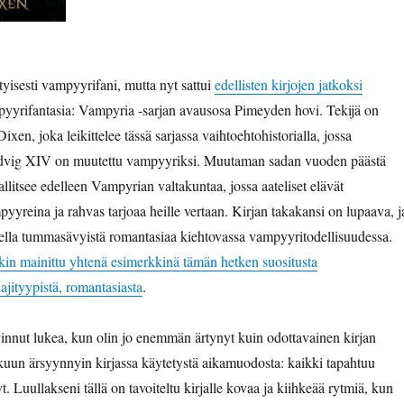
tyisesti vampyyrifani, mutta nyt sattui
edellisten kirjojen jatkoksi
mpyyrifantasia: Vampyria -sarjan avausosa Pimeyden hovi. Tekijä on
ixen, joka leikittelee tässä sarjassa vaihtoehtohistorialla, jossa
dvig XIV on muutettu vampyyriksi. Muutaman sadan vuoden päästä
litsee edelleen Vampyrian valtakuntaa, jossa aateliset elävät
yreina ja rahvas tarjoaa heille vertaan. Kirjan takakansi on lupaava, j
eella tummasävyistä romantasiaa kiehtovassa vampyyritodellisuudessa.
in mainittu yhtenä esimerkkinä tämän hetken suositusta
lajityypistä, romantasiasta
.
rvinnut lukea, kun olin jo enemmän ärtynyt kuin odottavainen kirjan
lkuun ärsyynnyin kirjassa käytetystä aikamuodosta: kaikki tapahtuu
yt. Luullakseni tällä on tavoiteltu kirjalle kovaa ja kiihkeää rytmiä, kun