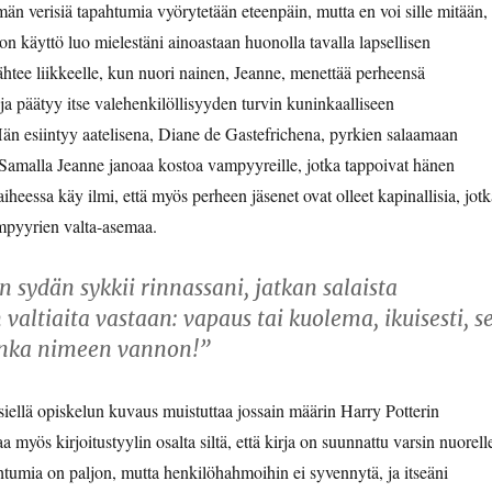
 verisiä tapahtumia vyörytetään eteenpäin, mutta en voi sille mitään,
n käyttö luo mielestäni ainoastaan huonolla tavalla lapsellisen
ähtee liikkeelle, kun nuori nainen, Jeanne, menettää perheensä
ja päätyy itse valehenkilöllisyyden turvin kuninkaalliseen
Hän esiintyy aatelisena, Diane de Gastefrichena, pyrkien salaamaan
. Samalla Jeanne janoaa kostoa vampyyreille, jotka tappoivat hänen
iheessa käy ilmi, että myös perheen jäsenet ovat olleet kapinallisia, jotk
mpyyrien valta-asemaa.
n sydän sykkii rinnassani, jatkan salaista
 valtiaita vastaan: vapaus tai kuolema, ikuisesti, s
onka nimeen vannon!”
 siellä opiskelun kuvaus muistuttaa jossain määrin Harry Potterin
a myös kirjoitustyylin osalta siltä, että kirja on suunnattu varsin nuorell
htumia on paljon, mutta henkilöhahmoihin ei syvennytä, ja itseäni