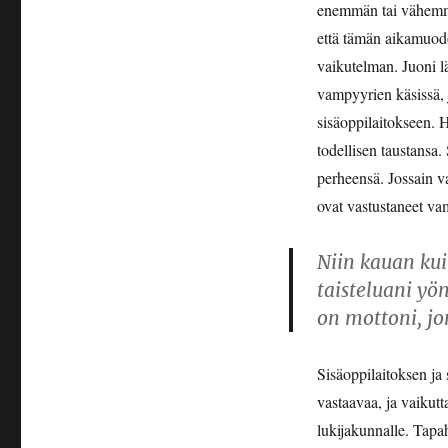
enemmän tai vähemmän
että tämän aikamuodo
vaikutelman. Juoni l
vampyyrien käsissä, 
sisäoppilaitokseen. 
todellisen taustansa
perheensä. Jossain va
ovat vastustaneet va
Niin kauan kui
taisteluani yön
on mottoni, j
Sisäoppilaitoksen ja
vastaavaa, ja vaikutta
lukijakunnalle. Tapa