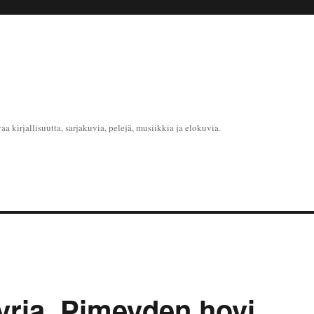
kirjallisuutta, sarjakuvia, pelejä, musiikkia ja elokuvia.
yria. Pimeyden hovi