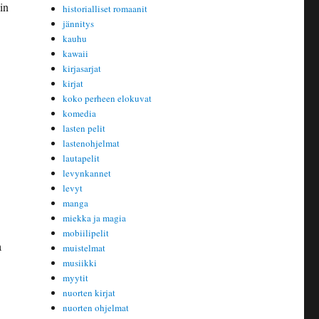
in
historialliset romaanit
jännitys
kauhu
kawaii
kirjasarjat
kirjat
koko perheen elokuvat
komedia
lasten pelit
lastenohjelmat
lautapelit
levynkannet
levyt
manga
miekka ja magia
mobiilipelit
a
muistelmat
musiikki
myytit
nuorten kirjat
nuorten ohjelmat