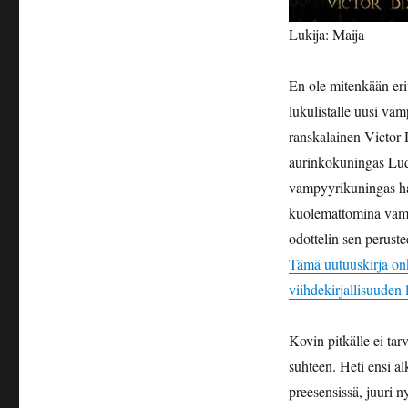
Lukija: Maija
En ole mitenkään eri
lukulistalle uusi va
ranskalainen Victor D
aurinkokuningas Lu
vampyyrikuningas hal
kuolemattomina vampy
odottelin sen perust
Tämä uutuuskirja onk
viihdekirjallisuuden 
Kovin pitkälle ei ta
suhteen. Heti ensi a
preesensissä, juuri n