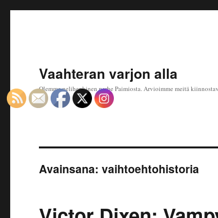
Vaahteran varjon alla
Olemme nelihenkinen perhe Paimiosta. Arvioimme meitä kiinnostavaa 
Avainsana:
vaihtoehtohistoria
Victor Dixen: Vamp