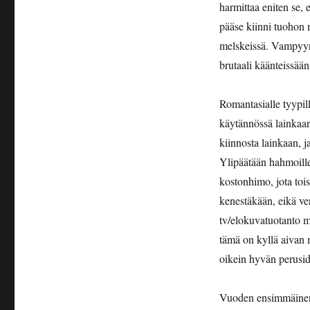
harmittaa eniten se,
pääse kiinni tuohon 
melskeissä. Vampyyr
brutaali käänteissään
Romantasialle tyypil
käytännössä lainkaan
kiinnosta lainkaan, j
Ylipäätään hahmoille
kostonhimo, jota tois
kenestäkään, eikä ve
tv/elokuvatuotanto m
tämä on kyllä aivan 
oikein hyvän perusid
Vuoden ensimmäinen k